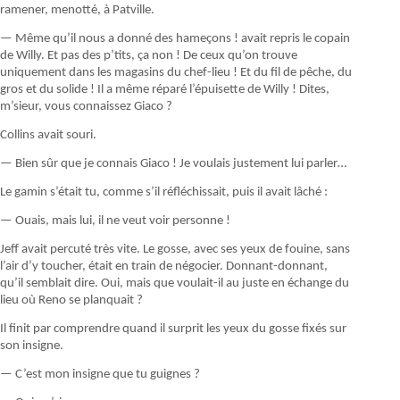
ramener, menotté, à Patville.
— Même qu’il nous a donné des hameçons ! avait repris le copain
de Willy. Et pas des p’tits, ça non ! De ceux qu’on trouve
uniquement dans les magasins du chef-lieu ! Et du fil de pêche, du
gros et du solide ! Il a même réparé l’épuisette de Willy ! Dites,
m’sieur, vous connaissez Giaco ?
Collins avait souri.
— Bien sûr que je connais Giaco ! Je voulais justement lui parler…
Le gamin s’était tu, comme s’il réfléchissait, puis il avait lâché :
— Ouais, mais lui, il ne veut voir personne !
Jeff avait percuté très vite. Le gosse, avec ses yeux de fouine, sans
l’air d’y toucher, était en train de négocier. Donnant-donnant,
qu’il semblait dire. Oui, mais que voulait-il au juste en échange du
lieu où Reno se planquait ?
Il finit par comprendre quand il surprit les yeux du gosse fixés sur
son insigne.
— C’est mon insigne que tu guignes ?