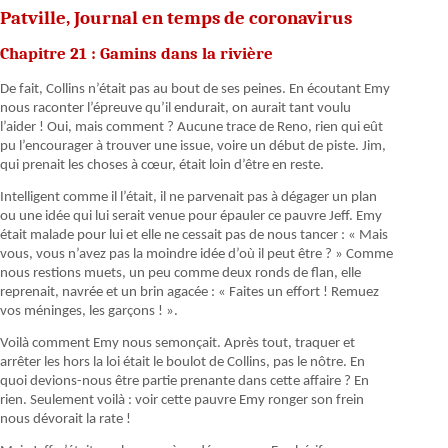
Patville, Journal en temps de coronavirus
Chapitre 21 : Gamins dans la rivière
De fait, Collins n’était pas au bout de ses peines. En écoutant Emy
nous raconter l’épreuve qu’il endurait, on aurait tant voulu
l’aider ! Oui, mais comment ? Aucune trace de Reno, rien qui eût
pu l’encourager à trouver une issue, voire un début de piste. Jim,
qui prenait les choses à cœur, était loin d’être en reste.
Intelligent comme il l’était, il ne parvenait pas à dégager un plan
ou une idée qui lui serait venue pour épauler ce pauvre Jeff. Emy
était malade pour lui et elle ne cessait pas de nous tancer : « Mais
vous, vous n’avez pas la moindre idée d’où il peut être ? » Comme
nous restions muets, un peu comme deux ronds de flan, elle
reprenait, navrée et un brin agacée : « Faites un effort ! Remuez
vos méninges, les garçons ! ».
Voilà comment Emy nous semonçait. Après tout, traquer et
arrêter les hors la loi était le boulot de Collins, pas le nôtre. En
quoi devions-nous être partie prenante dans cette affaire ? En
rien. Seulement voilà : voir cette pauvre Emy ronger son frein
nous dévorait la rate !