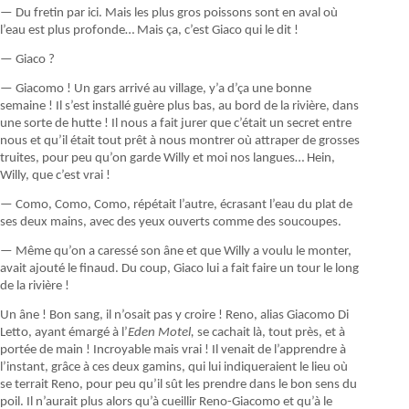
— Du fretin par ici. Mais les plus gros poissons sont en aval où
l’eau est plus profonde… Mais ça, c’est Giaco qui le dit !
— Giaco ?
— Giacomo ! Un gars arrivé au village, y’a d’ça une bonne
semaine ! Il s’est installé guère plus bas, au bord de la rivière, dans
une sorte de hutte ! Il nous a fait jurer que c’était un secret entre
nous et qu’il était tout prêt à nous montrer où attraper de grosses
truites, pour peu qu’on garde Willy et moi nos langues… Hein,
Willy, que c’est vrai !
— Como, Como, Como, répétait l’autre, écrasant l’eau du plat de
ses deux mains, avec des yeux ouverts comme des soucoupes.
— Même qu’on a caressé son âne et que Willy a voulu le monter,
avait ajouté le finaud. Du coup, Giaco lui a fait faire un tour le long
de la rivière !
Un âne ! Bon sang, il n’osait pas y croire ! Reno, alias Giacomo Di
Letto, ayant émargé à l’
Eden Motel,
se cachait là, tout près, et à
portée de main ! Incroyable mais vrai ! Il venait de l’apprendre à
l’instant, grâce à ces deux gamins, qui lui indiqueraient le lieu où
se terrait Reno, pour peu qu’il sût les prendre dans le bon sens du
poil. Il n’aurait plus alors qu’à cueillir Reno-Giacomo et qu’à le