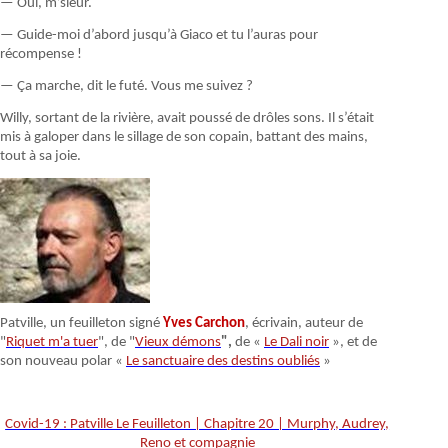
— Oui, m’sieur.
— Guide-moi d’abord jusqu’à Giaco et tu l’auras pour
récompense !
— Ça marche, dit le futé. Vous me suivez ?
Willy, sortant de la rivière, avait poussé de drôles sons. Il s’était
mis à galoper dans le sillage de son copain, battant des mains,
tout à sa joie.
Patville, un feuilleton signé
Yves Carchon
, écrivain, auteur de
"
Riquet m'a tuer
", de "
Vieux démons
",
de «
Le Dali noir
», et de
son nouveau polar «
Le sanctuaire des destins oubliés
»
Covid-19 : Patville Le Feuilleton | Chapitre 20 | Murphy, Audrey,
Reno et compagnie