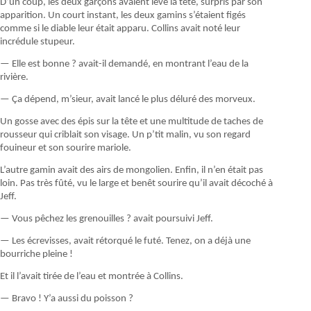
D’un coup, les deux garçons avaient levé la tête, surpris par son
apparition. Un court instant, les deux gamins s’étaient figés
comme si le diable leur était apparu. Collins avait noté leur
incrédule stupeur.
— Elle est bonne ? avait-il demandé, en montrant l’eau de la
rivière.
— Ça dépend, m’sieur, avait lancé le plus déluré des morveux.
Un gosse avec des épis sur la tête et une multitude de taches de
rousseur qui criblait son visage. Un p’tit malin, vu son regard
fouineur et son sourire mariole.
L’autre gamin avait des airs de mongolien. Enfin, il n’en était pas
loin. Pas très fûté, vu le large et benêt sourire qu’il avait décoché à
Jeff.
— Vous pêchez les grenouilles ? avait poursuivi Jeff.
— Les écrevisses, avait rétorqué le futé. Tenez, on a déjà une
bourriche pleine !
Et il l’avait tirée de l’eau et montrée à Collins.
— Bravo ! Y’a aussi du poisson ?