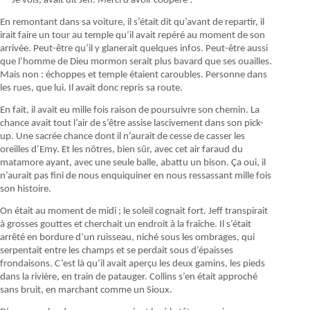
— Je vois, avait dit Jeff. Merci d’avoir coopéré !
En remontant dans sa voiture, il s’était dit qu’avant de repartir, il
irait faire un tour au temple qu’il avait repéré au moment de son
arrivée. Peut-être qu’il y glanerait quelques infos. Peut-être aussi
que l’homme de Dieu mormon serait plus bavard que ses ouailles.
Mais non : échoppes et temple étaient caroubles. Personne dans
les rues, que lui. Il avait donc repris sa route.
En fait, il avait eu mille fois raison de poursuivre son chemin. La
chance avait tout l’air de s’être assise lascivement dans son pick-
up. Une sacrée chance dont il n’aurait de cesse de casser les
oreilles d’Emy. Et les nôtres, bien sûr, avec cet air faraud du
matamore ayant, avec une seule balle, abattu un bison. Ça oui, il
n’aurait pas fini de nous enquiquiner en nous ressassant mille fois
son histoire.
On était au moment de midi ; le soleil cognait fort. Jeff transpirait
à grosses gouttes et cherchait un endroit à la fraîche. Il s’était
arrêté en bordure d’un ruisseau, niché sous les ombrages, qui
serpentait entre les champs et se perdait sous d’épaisses
frondaisons. C’est là qu’il avait aperçu les deux gamins, les pieds
dans la rivière, en train de patauger. Collins s’en était approché
sans bruit, en marchant comme un Sioux.