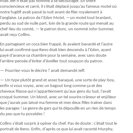
Mais Jeff n’était pas homme à se décourager. En shérif
consciencieux et carré, il s’était déplacé jusqu’au fameux motel où
notre fugitif avait passé la nuit avant de filer royalement à
l’anglaise. Le patron de l’
Eden Motel
, —un motel tout branlant,
perdu au sud de nulle part, loin de la grande route qui menait au
chef-lieu du comté, — le patron donc, un nommé John Summer,
avait reçu Collins.
En partageant un coca bien frappé, ils avaient bavardé et l’autre
lui avait confirmé que Reno était bien descendu à l’
Eden
, ayant
payé d’avance sa chambre pour la semaine, avec sans doute
l’arrière-pensée d’éviter d’éveiller tout soupçon du patron.
— Pourriez-vous le décrire ? avait demandé Jeff.
— Un type plutôt grand et assez baraqué, une sorte de play-boy,
enfin si vous voyez, avec un bagout long comme ça et des
cheveux filasse qui n’appartiennent qu’aux gens du Sud, l’avait
croqué Summer. Un blond, avec un tel sourire crâneur et enjôleur
que j’aurais pas laissé ma femme et mes deux filles traîner dans
les parages ! Le genre de gars qui te dépouille en un rien de temps
du peu que tu possèdes !
Collins s’était surpris à opiner du chef. Pas de doute : c’était tout le
portrait de Reno. Enfin, d’après ce que lui avait raconté Murphy,