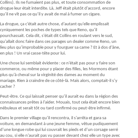
Collins). Ils ne fumaient pas plus, et toute consommation de
drogue leur était interdite. Là, Jeff était plutôt d’accord, encore
qu’il ne vît pas ce qu’il y avait de mal à fumer un cigare.
La drogue, ça c’était autre chose, d’autant qu’elle emplissait
cyniquement les poches de types tels que Reno, qu’il
pourchassait. Cela dit, s’était dit Collins en roulant vers le sud,
qu’allait donc faire dans ces parages un dealer comme Reno, un
lieu plus qu’improbable pour y fourguer sa came ? Et à dos d’âne,
en plus ! Un vrai casse-tête pour lui.
Une chose lui semblait évidente : ce n’était pas pour y faire son
commerce, ou même pour y placer des filles, les Mormons étant
plus qu’à cheval sur la virginité des dames au moment du
mariage. Rien à craindre de ce côté-là. Mais alors, comptait-il s’y
cacher ?
Peut-être. Ce qui laissait penser qu’il aurait eu dans la région des
connaissances prêtes à l’aider. Mouais, tout cela était encore bien
nébuleux et serait tôt ou tard confirmé ou peut-être infirmé.
Dans le premier village qu’il rencontra, il s’arrêta et gara sa
voiture, en demandant à une jeune femme, vêtue pudiquement
d’une longue robe qui lui couvrait les pieds et d’un corsage serré
au cou, si elle n’aurait pas vu passer devant chez elle un type avec