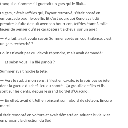
tranquille. Comme s’il guettait un gars qui le filait…
Le gars, c’était Jeffries qui, l’ayant retrouvé, s’était posté en
embuscade pour le cueillir. Et c’est pourquoi Reno avait dû
prendre la fuite de nuit avec son bourricot, Jeffries étant à mille
lieues de penser qu’il se carapaterait à cheval sur un âne !
— Au fait, avait voulu savoir Summer après un court silence, c’est
un gars recherché ?
Collins n’avait pas cru devoir répondre, mais avait demandé :
— Et selon vous, il a filé par où ?
Summer avait hoché la tête.
— Vers le sud, à mon sens. S’il est en cavale, je le vois pas se jeter
dans la gueule du chef-lieu du comté ! Ça grouille de flics et ils
sont sur les dents, depuis le grand bordel d’Oraculo !
— En effet, avait dit Jeff en pinçant son rebord de stetson. Encore
merci !
Il était remonté en voiture et avait démarré en saluant le vieux et
en prenant la direction du Sud.