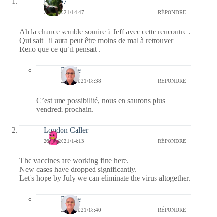
jazzy57
26/02/2021/14:47
RÉPONDRE
Ah la chance semble sourire à Jeff avec cette rencontre .
Qui sait , il aura peut être moins de mal à retrouver
Reno que ce qu’il pensait .
Bernie
26/02/2021/18:38
RÉPONDRE
C’est une possibilité, nous en saurons plus
vendredi prochain.
London Caller
26/02/2021/14:13
RÉPONDRE
The vaccines are working fine here.
New cases have dropped significantly.
Let’s hope by July we can eliminate the virus altogether.
Bernie
26/02/2021/18:40
RÉPONDRE