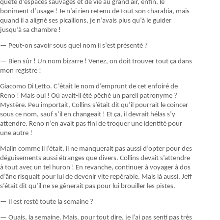
quête d’espaces sauvages et de vie au grand air, enfin, le
boniment d’usage ! Je n’ai rien retenu de tout son charabia, mais
quand il a aligné ses picaillons, je n’avais plus qu’à le guider
jusqu’à sa chambre !
— Peut-on savoir sous quel nom il s’est présenté ?
— Bien sûr ! Un nom bizarre ! Venez, on doit trouver tout ça dans
mon registre !
Giacomo Di Letto. C’était le nom d’emprunt de cet enfoiré de
Reno ! Mais oui ! Où avait-il été pêché un pareil patronyme ?
Mystère. Peu importait, Collins s’était dit qu’il pourrait le coincer
sous ce nom, sauf s’il en changeait ! Et ça, il devrait hélas s’y
attendre. Reno n’en avait pas fini de troquer une identité pour
une autre !
Malin comme il l’était, il ne manquerait pas aussi d’opter pour des
déguisements aussi étranges que divers. Collins devait s’attendre
à tout avec un tel huron ! En revanche, continuer à voyager à dos
d’âne risquait pour lui de devenir vite repérable. Mais là aussi, Jeff
s’était dit qu’il ne se gênerait pas pour lui brouiller les pistes.
— Il est resté toute la semaine ?
— Ouais, la semaine. Mais, pour tout dire, je l’ai pas senti pas très