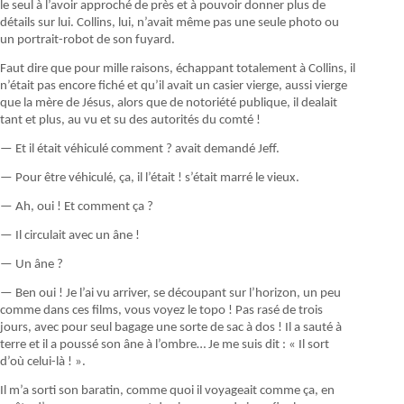
le seul à l’avoir approché de près et à pouvoir donner plus de
détails sur lui. Collins, lui, n’avait même pas une seule photo ou
un portrait-robot de son fuyard.
Faut dire que pour mille raisons, échappant totalement à Collins, il
n’était pas encore fiché et qu’il avait un casier vierge, aussi vierge
que la mère de Jésus, alors que de notoriété publique, il dealait
tant et plus, au vu et su des autorités du comté !
— Et il était véhiculé comment ? avait demandé Jeff.
— Pour être véhiculé, ça, il l’était ! s’était marré le vieux.
— Ah, oui ! Et comment ça ?
— Il circulait avec un âne !
— Un âne ?
— Ben oui ! Je l’ai vu arriver, se découpant sur l’horizon, un peu
comme dans ces films, vous voyez le topo ! Pas rasé de trois
jours, avec pour seul bagage une sorte de sac à dos ! Il a sauté à
terre et il a poussé son âne à l’ombre… Je me suis dit : « Il sort
d’où celui-là ! ».
Il m’a sorti son baratin, comme quoi il voyageait comme ça, en