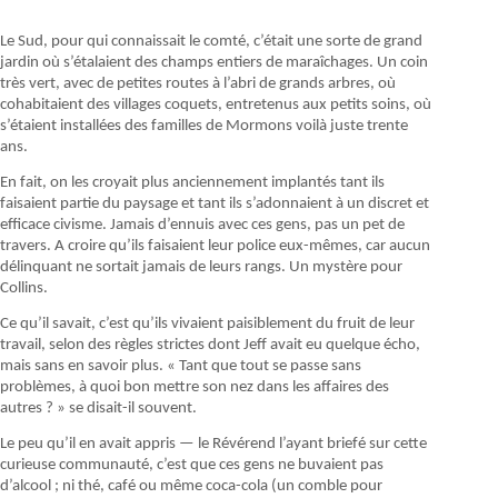
Le Sud, pour qui connaissait le comté, c’était une sorte de grand
jardin où s’étalaient des champs entiers de maraîchages. Un coin
très vert, avec de petites routes à l’abri de grands arbres, où
cohabitaient des villages coquets, entretenus aux petits soins, où
s’étaient installées des familles de Mormons voilà juste trente
ans.
En fait, on les croyait plus anciennement implantés tant ils
faisaient partie du paysage et tant ils s’adonnaient à un discret et
efficace civisme. Jamais d’ennuis avec ces gens, pas un pet de
travers. A croire qu’ils faisaient leur police eux-mêmes, car aucun
délinquant ne sortait jamais de leurs rangs. Un mystère pour
Collins.
Ce qu’il savait, c’est qu’ils vivaient paisiblement du fruit de leur
travail, selon des règles strictes dont Jeff avait eu quelque écho,
mais sans en savoir plus. « Tant que tout se passe sans
problèmes, à quoi bon mettre son nez dans les affaires des
autres ? » se disait-il souvent.
Le peu qu’il en avait appris — le Révérend l’ayant briefé sur cette
curieuse communauté, c’est que ces gens ne buvaient pas
d’alcool ; ni thé, café ou même coca-cola (un comble pour