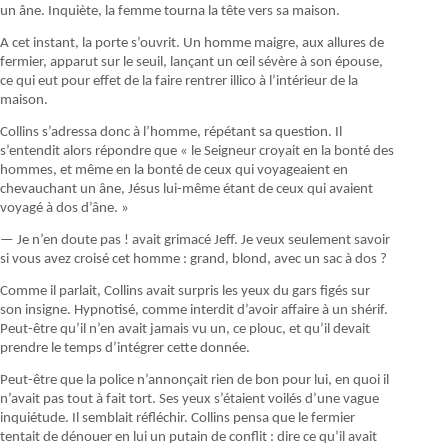
un âne. Inquiète, la femme tourna la tête vers sa maison.
A cet instant, la porte s’ouvrit. Un homme maigre, aux allures de
fermier, apparut sur le seuil, lançant un œil sévère à son épouse,
ce qui eut pour effet de la faire rentrer illico à l’intérieur de la
maison.
Collins s’adressa donc à l’homme, répétant sa question. Il
s’entendit alors répondre que « le Seigneur croyait en la bonté des
hommes, et même en la bonté de ceux qui voyageaient en
chevauchant un âne, Jésus lui-même étant de ceux qui avaient
voyagé à dos d’âne. »
— Je n’en doute pas ! avait grimacé Jeff. Je veux seulement savoir
si vous avez croisé cet homme : grand, blond, avec un sac à dos ?
Comme il parlait, Collins avait surpris les yeux du gars figés sur
son insigne. Hypnotisé, comme interdit d’avoir affaire à un shérif.
Peut-être qu’il n’en avait jamais vu un, ce plouc, et qu’il devait
prendre le temps d’intégrer cette donnée.
Peut-être que la police n’annonçait rien de bon pour lui, en quoi il
n’avait pas tout à fait tort. Ses yeux s’étaient voilés d’une vague
inquiétude. Il semblait réfléchir. Collins pensa que le fermier
tentait de dénouer en lui un putain de conflit : dire ce qu’il avait