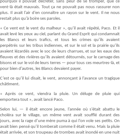
pourquoi il pouvait décréter, sans peur de se tromper, que ce
vent-là était mauvais. Tout ça ne pouvait pas nous rassurer non
plus. Il avait l’air d’en connaître un rayon sur le vent. Il ne nous
restait plus qu’à boire ses paroles.
« Ce vent est le vent du malheur », qu’il avait répété, Paco. Et il
avait levé les yeux au ciel, parlant du Grand Esprit qui condamnait
les Blancs et leurs trafics, et tous les crimes qu’ils avaient
perpétrés sur les tribus indiennes, et sur le sol et la prairie qu’ils
avaient lézardés avec le soc de leurs charrues, et sur les eaux des
fleuves et des rivières qu’ils avaient détournés, sur le carnage des
bisons et sur le vol de leurs terres — pour tous ces meurtres-là, et
pour bien d’autres, les Blancs devaient payer.
C’est ce qu’il lui disait, le vent, annonçant à l’avance un tragique
châtiment.
« Après ce vent, viendra la pluie. Un déluge de pluie qui
emportera tout », avait lancé Paco.
Selon lui, — il était encore jeune, l’année où s’était abattu le
choléra sur le village, un même vent avait soufflé durant des
jours, avec la rage d’une mère puma à qui l’on vole ses petits. On
avait bien pensé qu’il tomberait comme il était venu. Mais la pluie
était arrivée, et son troupeau de trombes avait inondé en une nuit