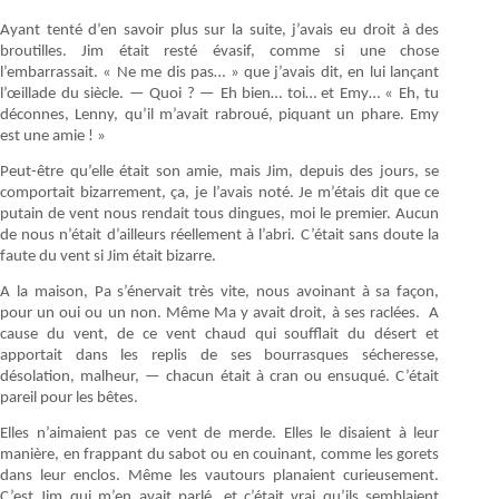
Ayant tenté d’en savoir plus sur la suite, j’avais eu droit à des
broutilles. Jim était resté évasif, comme si une chose
l’embarrassait. « Ne me dis pas… » que j’avais dit, en lui lançant
l’œillade du siècle. — Quoi ? — Eh bien… toi… et Emy… « Eh, tu
déconnes, Lenny, qu’il m’avait rabroué, piquant un phare. Emy
est une amie ! »
Peut-être qu’elle était son amie, mais Jim, depuis des jours, se
comportait bizarrement, ça, je l’avais noté. Je m’étais dit que ce
putain de vent nous rendait tous dingues, moi le premier. Aucun
de nous n’était d’ailleurs réellement à l’abri. C’était sans doute la
faute du vent si Jim était bizarre.
A la maison, Pa s’énervait très vite, nous avoinant à sa façon,
pour un oui ou un non. Même Ma y avait droit, à ses raclées. A
cause du vent, de ce vent chaud qui soufflait du désert et
apportait dans les replis de ses bourrasques sécheresse,
désolation, malheur, — chacun était à cran ou ensuqué. C’était
pareil pour les bêtes.
Elles n’aimaient pas ce vent de merde. Elles le disaient à leur
manière, en frappant du sabot ou en couinant, comme les gorets
dans leur enclos. Même les vautours planaient curieusement.
C’est Jim qui m’en avait parlé, et c’était vrai qu’ils semblaient