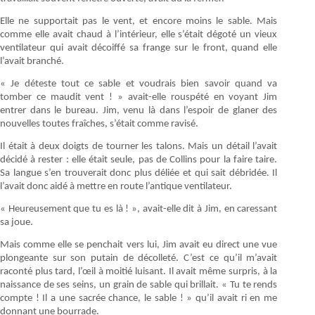
Elle ne supportait pas le vent, et encore moins le sable. Mais
comme elle avait chaud à l’intérieur, elle s’était dégoté un vieux
ventilateur qui avait décoiffé sa frange sur le front, quand elle
l’avait branché.
« Je déteste tout ce sable et voudrais bien savoir quand va
tomber ce maudit vent ! » avait-elle rouspété en voyant Jim
entrer dans le bureau. Jim, venu là dans l’espoir de glaner des
nouvelles toutes fraîches, s’était comme ravisé.
Il était à deux doigts de tourner les talons. Mais un détail l’avait
décidé à rester : elle était seule, pas de Collins pour la faire taire.
Sa langue s’en trouverait donc plus déliée et qui sait débridée. Il
l’avait donc aidé à mettre en route l’antique ventilateur.
« Heureusement que tu es là ! », avait-elle dit à Jim, en caressant
sa joue.
Mais comme elle se penchait vers lui, Jim avait eu direct une vue
plongeante sur son putain de décolleté. C’est ce qu’il m’avait
raconté plus tard, l’œil à moitié luisant. Il avait même surpris, à la
naissance de ses seins, un grain de sable qui brillait. « Tu te rends
compte ! Il a une sacrée chance, le sable ! » qu’il avait ri en me
donnant une bourrade.