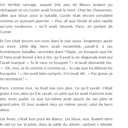
Un terrible carnage, auquel très peu de Blancs avaient pu
réchapper et où Custer avait trouvé la mort. Chez les Cheyennes,
alliés aux Sioux pour la bataille, Custer était encore considéré
comme un puissant guerrier. « Plus vif que l’éclair et plus rapide
qu’une couleuvre, » qu’il avait résumé, Paco, en parlant de
Custer.
Et l’on citait encore son nom dans le clan sioux, longtemps après
sa mort. Little Big Horn avait ressemblé, paraît-il, à ces
homériques batailles racontées dans l’Iliade, un bouquin que Mr
O’Hara avait donné à lire à Jim, qu’il avait lu en diagonale mais qui
l’avait marqué. « Tu le veux ce bouquin ?» m’avait demandé Jim.
— Oh, moi, je lis comme ci comme ça… Tu sais que Pa déteste les
bouquins ! » Jim avait bien compris. Il m’avait dit : « Pas grave, je
te raconterai ! ».
Paco, comme moi, ne lisait pas non plus. Ce qu’il savait, c’était
grâce à son père qu’il le savait, un père qui lui avait transmis avec
des mots parlés ce que lui-même avait appris de ses père et
grand-père. Et tous avaient reçu un même savoir, celui de leurs
aïeux.
Les livres, c’était bon pour les Blancs. Les Sioux, eux, lisaient dans
le ciel ou sur la piste, dans le sable du désert, sachant y déceler