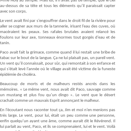
Mme Holy au temple. Mais lui, il n’avait pas de temple, que le ciel
au-dessus de sa tête et tous les éléments qu’il paraissait capter
avec son corps.
Le vent avait fini par s’engouffrer dans le droit fil de la rivière pour
aller se cogner aux murs de la tannerie, irisant l’eau des cuves, où
macéraient les peaux. Ses rafales brutales avaient relancé les
foulons sur leur axe, tonneaux énormes tout gorgés d’eau et de
tanin.
Paco avait fait la grimace, comme quand il lui restait une bribe de
tabac sur le bout de la langue. Ça ne lui plaisait pas, un pareil vent.
Un vent qu’il connaissait, pour sûr, qui remontait à son enfance et
qui s’était levé l’année où le village avait été victime de la funeste
épidémie de choléra.
Beaucoup de morts et de malheurs restés ancrés dans les
mémoires. « Le même vent, nous avait dit Paco, sauvage comme
un mustang et plus fou qu’un dingo ». Le vent que le désert
crachait comme un mauvais Esprit annonçant le malheur.
En l’écoutant nous raconter tout ça, Jim et moi n’en menions pas
très large. Le vent, pour lui, était un peu comme une personne,
enfin quelqu’un ayant une âme, comme aurait dit le Révérend. Il
lui parlait au vent, Paco, et ils se comprenaient, lui et le vent. Voilà