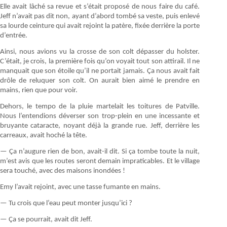
Elle avait lâché sa revue et s’était proposé de nous faire du café.
Jeff n’avait pas dit non, ayant d’abord tombé sa veste, puis enlevé
sa lourde ceinture qui avait rejoint la patère, fixée derrière la porte
d’entrée.
Ainsi, nous avions vu la crosse de son colt dépasser du holster.
C’était, je crois, la première fois qu’on voyait tout son attirail. Il ne
manquait que son étoile qu’il ne portait jamais. Ça nous avait fait
drôle de reluquer son colt. On aurait bien aimé le prendre en
mains, rien que pour voir.
Dehors, le tempo de la pluie martelait les toitures de Patville.
Nous l’entendions déverser son trop-plein en une incessante et
bruyante cataracte, noyant déjà la grande rue. Jeff, derrière les
carreaux, avait hoché la tête.
— Ça n’augure rien de bon, avait-il dit. Si ça tombe toute la nuit,
m’est avis que les routes seront demain impraticables. Et le village
sera touché, avec des maisons inondées !
Emy l’avait rejoint, avec une tasse fumante en mains.
— Tu crois que l’eau peut monter jusqu’ici ?
— Ça se pourrait, avait dit Jeff.