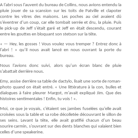
A l’abri sous l’auvent du bureau de Collins, nous avions entendu la
pluie jouer de sa scansion sur les toits de Patville et clapoter
contre les vitres des maisons. Les poches au ciel avaient dû
s’éventrer d’un coup, car elle tombait serrée et dru, la pluie. Puis
le pick-up de Jeff s’était garé et Jeff en était descendu, courant
entre les gouttes en bloquant son stetson sur la tête.
« — Hey, les gosses ! Vous voulez vous tremper ? Entrez donc à
l’abri ! » qu’il nous avait lancé en nous ouvrant la porte du
bureau.
Nous l’avions donc suivi, alors qu’un écran blanc de pluie
s’abattait derrière nous.
Emy, assise derrière sa table de dactylo, lisait une sorte de roman-
photo quand on était entré. « Une littérature à la con, bulles et
dialogues à faire pleurer Margot, m’avait expliqué Jim. Que des
histoires sentimentales ! Enfin, tu vois ! ».
Moi, ce que je voyais, c’étaient ses jambes fuselées qu’elle avait
croisées sous la table et sa robe décolletée découvrant le sillon de
ses seins. Levant la tête, elle avait gratifié chacun d’un beau
sourire carmin, s’ouvrant sur des dents blanches qui valaient bien
celles d’une speakerine.