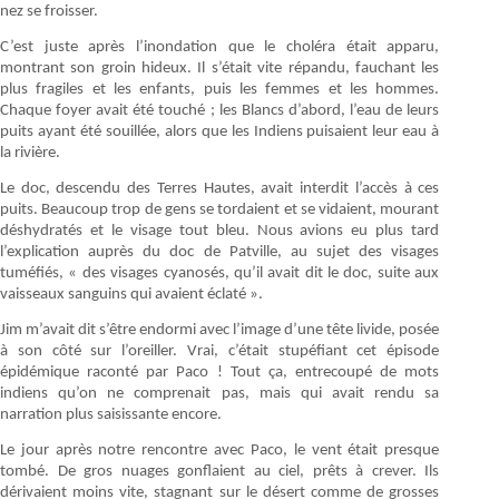
nez se froisser.
C’est juste après l’inondation que le choléra était apparu,
montrant son groin hideux. Il s’était vite répandu, fauchant les
plus fragiles et les enfants, puis les femmes et les hommes.
Chaque foyer avait été touché ; les Blancs d’abord, l’eau de leurs
puits ayant été souillée, alors que les Indiens puisaient leur eau à
la rivière.
Le doc, descendu des Terres Hautes, avait interdit l’accès à ces
puits. Beaucoup trop de gens se tordaient et se vidaient, mourant
déshydratés et le visage tout bleu. Nous avions eu plus tard
l’explication auprès du doc de Patville, au sujet des visages
tuméfiés, « des visages cyanosés, qu’il avait dit le doc, suite aux
vaisseaux sanguins qui avaient éclaté ».
Jim m’avait dit s’être endormi avec l’image d’une tête livide, posée
à son côté sur l’oreiller. Vrai, c’était stupéfiant cet épisode
épidémique raconté par Paco ! Tout ça, entrecoupé de mots
indiens qu’on ne comprenait pas, mais qui avait rendu sa
narration plus saisissante encore.
Le jour après notre rencontre avec Paco, le vent était presque
tombé. De gros nuages gonflaient au ciel, prêts à crever. Ils
dérivaient moins vite, stagnant sur le désert comme de grosses