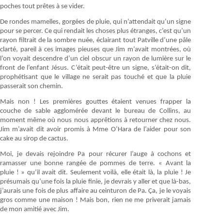
poches tout prêtes à se vider.
De rondes mamelles, gorgées de pluie, qui n’attendait qu’un signe
pour se percer. Ce qui rendait les choses plus étranges, c’est qu’un
rayon filtrait de la sombre nuée, éclairant tout Patville d’une pâle
clarté, pareil à ces images pieuses que Jim m’avait montrées, où
l’on voyait descendre d’un ciel obscur un rayon de lumière sur le
front de l’enfant Jésus. C’était peut-être un signe, s’était-on dit,
prophétisant que le village ne serait pas touché et que la pluie
passerait son chemin.
Mais non ! Les premières gouttes étaient venues frapper la
couche de sable agglomérée devant le bureau de Collins, au
moment même où nous nous apprêtions à retourner chez nous.
Jim m’avait dit avoir promis à Mme O’Hara de l’aider pour son
cake au sirop de cactus.
Moi, je devais rejoindre Pa pour récurer l’auge à cochons et
ramasser une bonne rangée de pommes de terre. « Avant la
pluie ! » qu’il avait dit. Seulement voilà, elle était là, la pluie ! Je
présumais qu’une fois la pluie finie, je devrais y aller et que là-bas,
j’aurais une fois de plus affaire au ceinturon de Pa. Ça, je le voyais
gros comme une maison ! Mais bon, rien ne me priverait jamais
de mon amitié avec Jim.