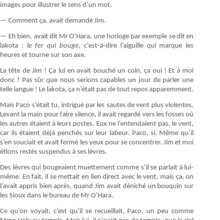
images pour illustrer le sens d’un mot.
— Comment ça, avait demandé Jim.
— Eh bien, avait dit Mr O’Hara, une horloge par exemple se dit en
lakota :
le fer qui bouge
, c’est-à-dire l’aiguille qui marque les
heures et tourne sur son axe.
La tête de Jim ! Ça lui en avait bouché un coin, ça oui ! Et à moi
donc ! Pas sûr que nous serions capables un jour de parler une
telle langue ! Le lakota, ça n’était pas de tout repos apparemment.
Mais Paco s’était tu, intrigué par les sautes de vent plus violentes.
Levant la main pour faire silence, il avait regardé vers les fosses où
les autres étaient à leurs postes. Eux ne l’entendaient pas, le vent,
car ils étaient déjà penchés sur leur labeur. Paco, si. Même qu’il
s’en souciait et avait fermé les yeux pour se concentrer. Jim et moi
étions restés suspendus à ses lèvres.
Des lèvres qui bougeaient muettement comme s’il se parlait à lui-
même. En fait, il se mettait en lien direct avec le vent, mais ça, on
l’avait appris bien après, quand Jim avait déniché un bouquin sur
les Sioux dans le bureau de Mr O’Hara.
Ce qu’on voyait, c’est qu’il se recueillait, Paco, un peu comme