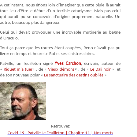
A cet instant, nous étions loin d’imaginer que cette pluie-là aurait
tout lieu d’être le début d’un terrible cataclysme. Mais pas celui
qui aurait pu se concevoir, d’origine proprement naturelle. Un
autre, beaucoup plus dangereux.
Celui qui devait provoquer une incroyable mutinerie au bagne
d’Oraculo.
Tout ça parce que les routes étant coupées, Reno n’avait pas pu
livrer en temps et heure Le Rat et ses sinistres sbires.
Patville, un feuilleton signé
Yves Carchon
, écrivain, auteur de
«
Riquet m’a tuer
« , de «
Vieux démons
« ,
de «
Le Dali noir
», et
de son nouveau polar «
Le sanctuaire des destins oubliés
»
Retrouvez
Covid-19 : Patville Le Feuilleton | Chapitre 11 | Nos morts