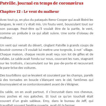
Patville, Journal en temps de coronavirus
Chapitre 12 : Le vent du malheur
Avec tout ça, en plus du pataquès Reno-Cooper qui avait libéré les
langues, le vent s’y était mis. Un foutu vent, bousculant tout sur
son passage. Peut-être qu’il voulait être de la partie, le vent,
comme un prélude à ce qui allait suivre. Une sorte d’oiseau de
malheur.
Un vent qui venait du désert, cinglant Patville à grands coups de
boutoir comme s’il voulait lui mettre une torgnole, à not’ village.
Chaque maison, chaque recoin avait reçu son lot de gifles et de
rafales. Le sable avait fondu sur nous, couvrant les rues, stagnant
sur les trottoirs, s’accumulant sur les pas-de-porte et recouvrant
le pare-brise des voitures.
Des tourbillons qui se levaient et couraient par les champs, pareils
à des tornades en boucle s’élançant vers le ciel, fantômes qui
tournoyaient et se contorsionnaient avant de s’éloigner.
Du sable, on en avait partout. Il s’incrustait dans nos cheveux,
nos poches et nos galoches. Et tout ce qu’on touchait était
couvert d’un grain sableux. Emy, dans le bureau de Jeff, qui
travaillait souvent fenêtre ouverte, avait dû la fermer.