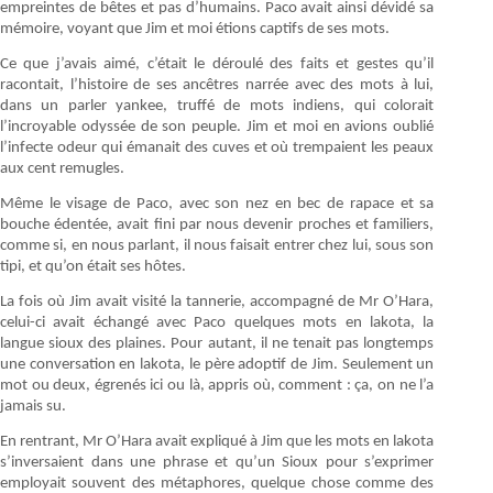
empreintes de bêtes et pas d’humains. Paco avait ainsi dévidé sa
mémoire, voyant que Jim et moi étions captifs de ses mots.
Ce que j’avais aimé, c’était le déroulé des faits et gestes qu’il
racontait, l’histoire de ses ancêtres narrée avec des mots à lui,
dans un parler yankee, truffé de mots indiens, qui colorait
l’incroyable odyssée de son peuple. Jim et moi en avions oublié
l’infecte odeur qui émanait des cuves et où trempaient les peaux
aux cent remugles.
Même le visage de Paco, avec son nez en bec de rapace et sa
bouche édentée, avait fini par nous devenir proches et familiers,
comme si, en nous parlant, il nous faisait entrer chez lui, sous son
tipi, et qu’on était ses hôtes.
La fois où Jim avait visité la tannerie, accompagné de Mr O’Hara,
celui-ci avait échangé avec Paco quelques mots en lakota, la
langue sioux des plaines. Pour autant, il ne tenait pas longtemps
une conversation en lakota, le père adoptif de Jim. Seulement un
mot ou deux, égrenés ici ou là, appris où, comment : ça, on ne l’a
jamais su.
En rentrant, Mr O’Hara avait expliqué à Jim que les mots en lakota
s’inversaient dans une phrase et qu’un Sioux pour s’exprimer
employait souvent des métaphores, quelque chose comme des