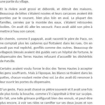
une partie du village.
Et la rivière avait grossi et débordé, et détruit des maisons.
Beaucoup de bêtes s’étaient noyées et leurs carcasses avaient été
portées par le courant, bien plus loin en aval. La plupart des
familles, cernées par la montée des eaux, s’étaient retrouvées
isolées. On avait dû aller les secourir. Paco avait aidé son père à
mettre à l’eau son canoë.
En chemin, comme il pagayait, avait raconté le père de Paco, on
ne comptait plus les cadavres qui flottaient dans les rues. On en
avait pas mal repêché, gonflés comme des outres. Beaucoup de
villageois blessés avaient été guidés vers un hôpital de fortune, le
dispensaire des Terres Hautes refusant d’accueillir les déshérités
de Patville.
Certains avaient voulu forcer le doc des Terres Hautes à accepter
les gens souffrants. Mais à l’époque, les Blancs se tiraient dans les
pattes, chacun voulant rester chez soi. Le doc avait dû renoncer à
leur ouvrir les portes du dispensaire.
D’un geste, Paco avait chassé ce piètre souvenir et il avait une fois
de plus tordu la bouche, comme s’il s’apprêtait à tirer sur sa pipe.
En fait, une telle grimace préfigurait bien des ennuis, et peut-être
plus encore, à voir ses rides se ramifier sur ses deux joues et son