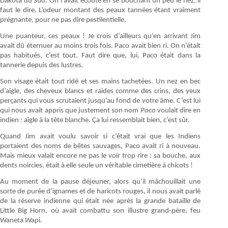
Dakota du Sud. On l’avait écouté en se bouchant un peu le nez, il
faut le dire. L’odeur montant des peaux tannées étant vraiment
prégnante, pour ne pas dire pestilentielle.
Une puanteur, ces peaux ! Je crois d’ailleurs qu’en arrivant Jim
avait dû éternuer au moins trois fois. Paco avait bien ri. On n’était
pas habitués, c’est tout. Faut dire que, lui, Paco était dans la
tannerie depuis des lustres.
Son visage était tout ridé et ses mains tachetées. Un nez en bec
d’aigle, des cheveux blancs et raides comme des crins, des yeux
perçants qui vous scrutaient jusqu’au fond de votre âme. C’est lui
qui nous avait appris que justement son nom
Paco
voulait dire en
indien : aigle à la tête blanche. Ça lui ressemblait bien, c’est sûr.
Quand Jim avait voulu savoir si c’était vrai que les Indiens
portaient des noms de bêtes sauvages, Paco avait ri à nouveau.
Mais mieux valait encore ne pas le voir trop rire : sa bouche, aux
dents noircies, était à elle seule un véritable cimetière à chicots !
Au moment de la pause déjeuner, alors qu’il mâchouillait une
sorte de purée d’ignames et de haricots rouges, il nous avait parlé
de la réserve indienne qui était née après la grande bataille de
Little Big Horn, où avait combattu son illustre grand-père, feu
Waneta Wapi.