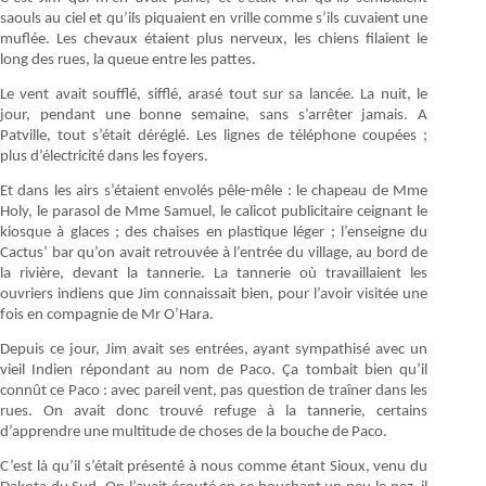
saouls au ciel et qu’ils piquaient en vrille comme s’ils cuvaient une
muflée. Les chevaux étaient plus nerveux, les chiens filaient le
long des rues, la queue entre les pattes.
Le vent avait soufflé, sifflé, arasé tout sur sa lancée. La nuit, le
jour, pendant une bonne semaine, sans s’arrêter jamais. A
Patville, tout s’était déréglé. Les lignes de téléphone coupées ;
plus d’électricité dans les foyers.
Et dans les airs s’étaient envolés pêle-mêle : le chapeau de Mme
Holy, le parasol de Mme Samuel, le calicot publicitaire ceignant le
kiosque à glaces ; des chaises en plastique léger ; l’enseigne du
Cactus’ bar qu’on avait retrouvée à l’entrée du village, au bord de
la rivière, devant la tannerie. La tannerie où travaillaient les
ouvriers indiens que Jim connaissait bien, pour l’avoir visitée une
fois en compagnie de Mr O’Hara.
Depuis ce jour, Jim avait ses entrées, ayant sympathisé avec un
vieil Indien répondant au nom de Paco. Ça tombait bien qu’il
connût ce Paco : avec pareil vent, pas question de traîner dans les
rues. On avait donc trouvé refuge à la tannerie, certains
d’apprendre une multitude de choses de la bouche de Paco.
C’est là qu’il s’était présenté à nous comme étant Sioux, venu du