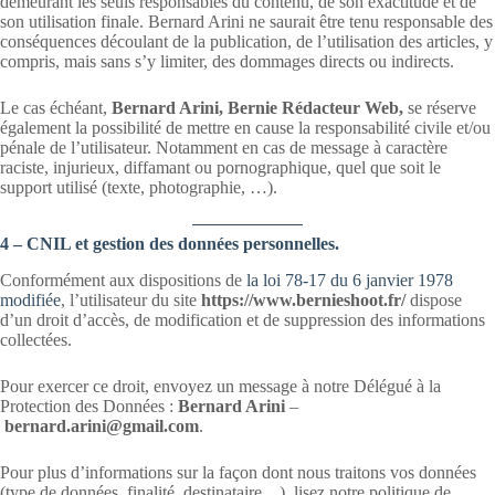
demeurant les seuls responsables du contenu, de son exactitude et de
son utilisation finale. Bernard Arini ne saurait être tenu responsable des
conséquences découlant de la publication, de l’utilisation des articles, y
compris, mais sans s’y limiter, des dommages directs ou indirects.
Le cas échéant,
Bernard Arini, Bernie Rédacteur Web,
se réserve
également la possibilité de mettre en cause la responsabilité civile et/ou
pénale de l’utilisateur. Notamment en cas de message à caractère
raciste, injurieux, diffamant ou pornographique, quel que soit le
support utilisé (texte, photographie, …).
4 – CNIL et gestion des données personnelles.
Conformément aux dispositions de
la loi 78-17 du 6 janvier 1978
modifiée
, l’utilisateur du site
https://www.bernieshoot.fr/
dispose
d’un droit d’accès, de modification et de suppression des informations
collectées.
Pour exercer ce droit, envoyez un message à notre Délégué à la
Protection des Données :
Bernard Arini
–
bernard.arini@gmail.com
.
Pour plus d’informations sur la façon dont nous traitons vos données
(type de données, finalité, destinataire…), lisez notre politique de