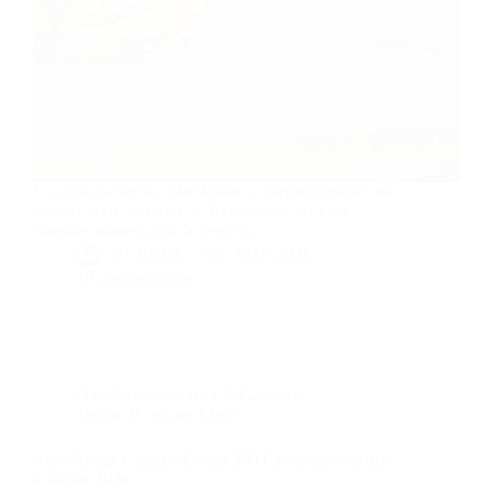
Et si vos vacances d’été étaient le meilleur moyen de
booster votre mémoire ? Découvrez 6 activités
estivales bonnes pour le cerveau.
By
Bernie
On
30/07/2026
18 commentaires
Dans
Concours Jeux & Cadeaux
Temps de lecture
4 min
Jeton Rouge Casino : Bonus 500 € pour les Joueurs
Français 2026