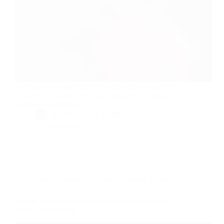
Votre façon de manger une glace cache des secrets.
Plongez au cœur d'une étude insolite qui bouscule
toutes nos certitudes.
By
Élise
On
06/08/2026
6 commentaires
Dans
LifeStyle
Temps de lecture
4 min
Éclipse solaire : pourquoi nos yeux sont menacés
sans qu’on le sache