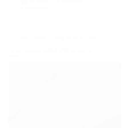
By
Bernie
On
08/08/2026
4 commentaires
Dans
LifeStyle
Temps de lecture
5 min
Ce que votre glace préférée révèle de votre vie
intime