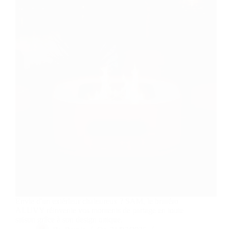
Envie d'un extérieur chaleureux ? SAM, le braséro
ALUVY réinvente vos moments de partage en toute
saison grâce à son design unique.