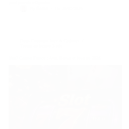
pour joueurs exigeants.
By
Bernie
On
26/07/2026
Dans
Concours Jeux & Cadeaux
Temps de lecture
3 min
Slot7 Casino France : Avis, Bonus et Jeux en 2026