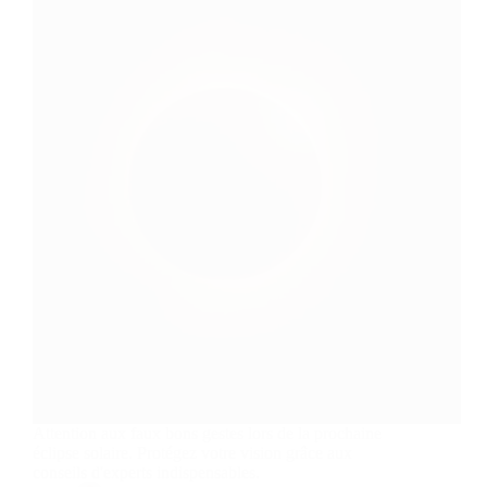
Attention aux faux bons gestes lors de la prochaine
éclipse solaire. Protégez votre vision grâce aux
conseils d'experts indispensables.