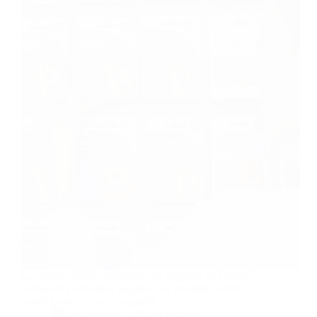
La crypto s'achète désormais en magasin en France !
Découvrez comment acquérir vos premiers actifs
numériques en toute simplicité.
By
Bernie
On
24/07/2026