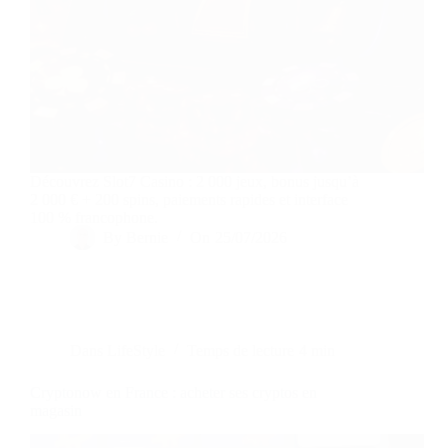
Découvrez Slot7 Casino : 2 000 jeux, bonus jusqu’à
2 000 € + 200 spins, paiements rapides et interface
100 % francophone.
By
Bernie
On
25/07/2026
Dans
LifeStyle
Temps de lecture
4 min
Cryptonow en France : acheter ses cryptos en
magasin