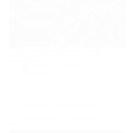
Et si acheter local en ligne devenait plus simple et
sans frais ? Découvrez Vialoco, la plateforme qui
change la donne.
By
Bernie
On
22/07/2026
12 commentaires
Dans
LifeStyle
Temps de lecture
6 min
Le braséro ALUVY, l’art de vivre en extérieur toute
l’année