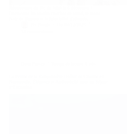
Réouverture du Pic du Midi le 6 décembre !
Découvrez les soirées coucher de soleil, le menu
Noir de Bigorre et le futur hôtel d'altitude.
By
Bernie
On
04/12/2025
14 commentaires
Dans
France
Temps de lecture
6 min
La Ferme de la Rançonnière : Hôtel de Charme en
Normandie, Élégance et Authenticité pour un Séjour
d’Exception