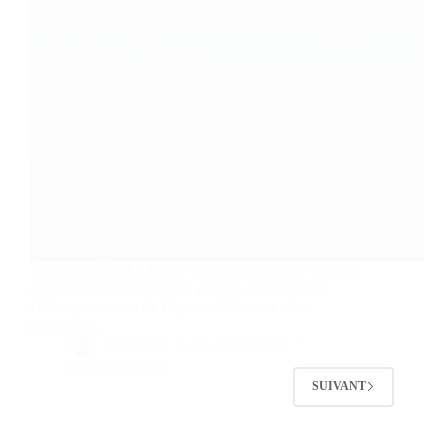
Évadez-vous à La Ferme de la Rançonnière ! Hôtel
de charme en Normandie, proche des plages du
Débarquement et de Bayeux. Réservez votre
parenthèse.
By
Bernie
On
19/11/2025
8 commentaires
SUIVANT