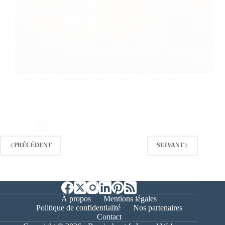
Lorsqu’on est passionné par une activité, il peut être
intéressant d’essayer de la pratiquer dans d’autres
endroits que chez soi. C’est particulièrement vrai
pour le poker où les notions de voyage et de
découverte sont plutôt bien implantées. En effet,…
By
Bernie
On
18/09/2023
2 commentaires
PRÉCÉDENT
SUIVANT
À propos
Mentions légales
Politique de confidentialité
Nos partenaires
Contact