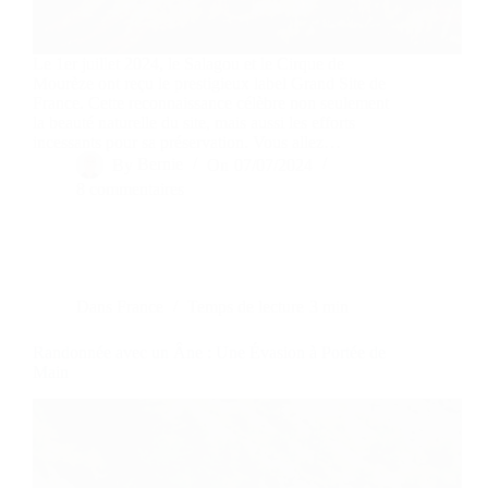
Le 1er juillet 2024, le Salagou et le Cirque de
Mourèze ont reçu le prestigieux label Grand Site de
France. Cette reconnaissance célèbre non seulement
la beauté naturelle du site, mais aussi les efforts
incessants pour sa préservation. Vous allez…
By
Bernie
On
07/07/2024
8 commentaires
Dans
France
Temps de lecture
3 min
Randonnée avec un Âne : Une Évasion à Portée de
Main