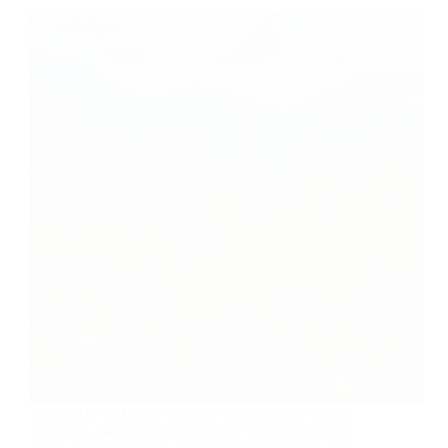
L’été 2024 en Haute-Garonne a présenté un visage
contrasté, marqué par un début de saison timide en