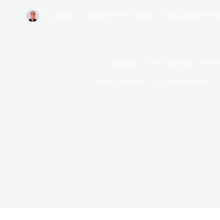
Par
Bernie
Publié le
07/07/2026
Mis à jour le
07/0
Canicule : et si le vrai sujet, c’était 
Dans
LifeStyle
16 commentaires