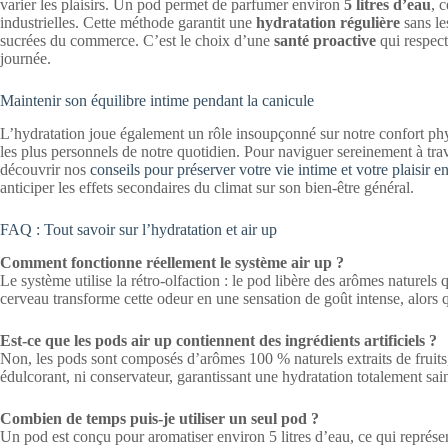
varier les plaisirs. Un pod permet de parfumer environ
5 litres d’eau
, 
industrielles. Cette méthode garantit une
hydratation régulière
sans le
sucrées du commerce. C’est le choix d’une
santé proactive
qui respect
journée.
Maintenir son équilibre intime pendant la canicule
L’hydratation joue également un rôle insoupçonné sur notre confort phy
les plus personnels de notre quotidien. Pour naviguer sereinement à t
découvrir nos
conseils pour préserver votre vie intime et votre plaisir e
anticiper les effets secondaires du climat sur son bien-être général.
FAQ : Tout savoir sur l’hydratation et air up
Comment fonctionne réellement le système air up ?
Le système utilise la rétro-olfaction : le pod libère des arômes naturel
cerveau transforme cette odeur en une sensation de goût intense, alors 
Est-ce que les pods air up contiennent des ingrédients artificiels ?
Non, les pods sont composés d’arômes 100 % naturels extraits de fruits, 
édulcorant, ni conservateur, garantissant une hydratation totalement sai
Combien de temps puis-je utiliser un seul pod ?
Un pod est conçu pour aromatiser environ 5 litres d’eau, ce qui repré