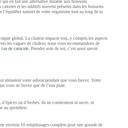
ce qui en fait une alternative durable aux boissons
s calories et les additifs souvent présents dans les boissons
e l’équilibre naturel de votre organisme tout au long de la
sique global. La chaleur impacte tout, y compris les aspects
ravers les vagues de chaleur, nous vous recommandons de
n cas de canicule
. Prendre soin de soi, c’est aussi savoir
s qui stimulent votre odorat pendant que vous buvez. Votre
que vous ne buvez que de l’eau plate.
d’épices ou d’herbes. Ils ne contiennent ni sucre, ni
ne au quotidien.
sente environ 10 remplissages complets pour une gourde de