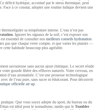
 déficit hydrique, accentué par le stress thermique, peut
e. Face à ce constat, adopter une routine ludique devient une
 thermoréguler sa température interne. L’eau n’est pas
ratation
. Ignorer les signaux de la soif, c’est exposer son
l est essentiel de consulter nos
meilleurs conseils hydratation
iez pas que chaque verre compte, et que varier les plaisirs —
e cette habitude beaucoup plus agréable.
ement savoureuse sans aucun ajout chimique. Le secret réside
 votre gourde libère des effluves naturels. Votre cerveau, en
tation d’eau aromatisée. C’est une prouesse technologique
 avec de l’eau pure, sans sucre ni édulcorant. Pour découvrir
utique officielle air up
.
et pratique. Que vous soyez adepte du sport, du bureau ou du
Tritan est idéal pour le nomadisme, tandis que le
Tumbler