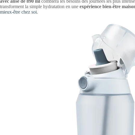
avec anse de 890 ml
comblera les besoins des journées les plus intense
transforment la simple hydratation en une
expérience bien-être maiso
mieux-être chez soi
.