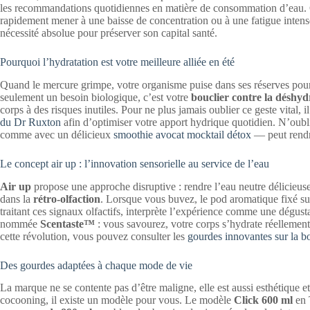
les recommandations quotidiennes en matière de consommation d’eau. Ce
rapidement mener à une baisse de concentration ou à une fatigue intens
nécessité absolue pour préserver son capital santé.
Pourquoi l’hydratation est votre meilleure alliée en été
Quand le mercure grimpe, votre organisme puise dans ses réserves pour
seulement un besoin biologique, c’est votre
bouclier contre la déshyd
corps à des risques inutiles. Pour ne plus jamais oublier ce geste vital, i
du Dr Ruxton
afin d’optimiser votre apport hydrique quotidien. N’oubl
comme avec un délicieux
smoothie avocat mocktail détox
— peut rendr
Le concept air up : l’innovation sensorielle au service de l’eau
Air up
propose une approche disruptive : rendre l’eau neutre délicieus
dans la
rétro-olfaction
. Lorsque vous buvez, le pod aromatique fixé sur
traitant ces signaux olfactifs, interprète l’expérience comme une dégus
nommée
Scentaste™
: vous savourez, votre corps s’hydrate réellement
cette révolution, vous pouvez consulter les
gourdes innovantes sur la bo
Des gourdes adaptées à chaque mode de vie
La marque ne se contente pas d’être maligne, elle est aussi esthétique 
cocooning, il existe un modèle pour vous. Le modèle
Click 600 ml
en 