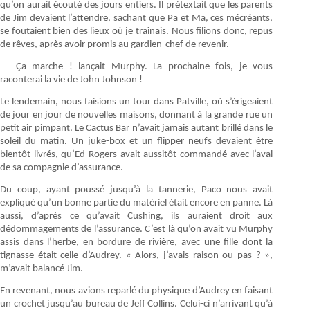
qu’on aurait écouté des jours entiers. Il prétextait que les parents
de Jim devaient l’attendre, sachant que Pa et Ma, ces mécréants,
se foutaient bien des lieux où je traînais. Nous filions donc, repus
de rêves, après avoir promis au gardien-chef de revenir.
— Ça marche ! lançait Murphy. La prochaine fois, je vous
raconterai la vie de John Johnson !
Le lendemain, nous faisions un tour dans Patville, où s’érigeaient
de jour en jour de nouvelles maisons, donnant à la grande rue un
petit air pimpant. Le Cactus Bar n’avait jamais autant brillé dans le
soleil du matin. Un juke-box et un flipper neufs devaient être
bientôt livrés, qu’Ed Rogers avait aussitôt commandé avec l’aval
de sa compagnie d’assurance.
Du coup, ayant poussé jusqu’à la tannerie, Paco nous avait
expliqué qu’un bonne partie du matériel était encore en panne. Là
aussi, d’après ce qu’avait Cushing, ils auraient droit aux
dédommagements de l’assurance. C’est là qu’on avait vu Murphy
assis dans l’herbe, en bordure de rivière, avec une fille dont la
tignasse était celle d’Audrey. « Alors, j’avais raison ou pas ? »,
m’avait balancé Jim.
En revenant, nous avions reparlé du physique d’Audrey en faisant
un crochet jusqu’au bureau de Jeff Collins. Celui-ci n’arrivant qu’à