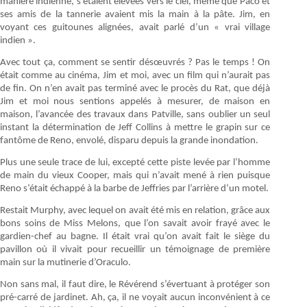
manière indienne, s’étaient élevées vers le ciel, même que Paco et
ses amis de la tannerie avaient mis la main à la pâte. Jim, en
voyant ces guitounes alignées, avait parlé d’un « vrai village
indien ».
Avec tout ça, comment se sentir désœuvrés ? Pas le temps ! On
était comme au cinéma, Jim et moi, avec un film qui n’aurait pas
de fin. On n’en avait pas terminé avec le procès du Rat, que déjà
Jim et moi nous sentions appelés à mesurer, de maison en
maison, l’avancée des travaux dans Patville, sans oublier un seul
instant la détermination de Jeff Collins à mettre le grapin sur ce
fantôme de Reno, envolé, disparu depuis la grande inondation.
Plus une seule trace de lui, excepté cette piste levée par l’homme
de main du vieux Cooper, mais qui n’avait mené à rien puisque
Reno s’était échappé à la barbe de Jeffries par l’arrière d’un motel.
Restait Murphy, avec lequel on avait été mis en relation, grâce aux
bons soins de Miss Melons, que l’on savait avoir frayé avec le
gardien-chef au bagne. Il était vrai qu’on avait fait le siège du
pavillon où il vivait pour recueillir un témoignage de première
main sur la mutinerie d’Oraculo.
Non sans mal, il faut dire, le Révérend s’évertuant à protéger son
pré-carré de jardinet. Ah, ça, il ne voyait aucun inconvénient à ce