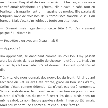
neuf heures, Emy était déjà en piste dès huit heures, au cas où le
comté aurait téléphoné. En général, elle buvait un café, tout en
feuilletant tranquillement un magazine de modes. Elle paraissait
toujours ravie de voir nos deux frimousses franchir le seuil du
bureau. Mais c’était Jim l’objet de toute son attention.
— Dis-moi, mais regarde-moi cette tête ! Tu t’es vraiment
peigné ? lui disait-elle.
— Peut-être bien avec un râteau ! riait Jim.
— Approche !
Jim approchait, se dandinant comme un couillon. Emy passait
alors les doigts dans sa touffe de cheveux, plutôt drue. Mais Jim
voulait déjà la faire parler : c’était donnant-donnant, qu’il m’avait
dit.
Très vite, elle nous donnait des nouvelles du front. Ainsi, quand
l’écharde du Rat lui avait été retirée, grâce au bon sens d’Emy,
Collins s’était comme détendu. Ça n’avait pas duré longtemps.
Sans être atrabilaire, Jeff devait se sentir en tension pour pouvoir
exister. Il n’était pas du genre à rester les deux pieds dans un
même sabot, ça non. Encore que des sabots, il n’en portât jamais.
Mais peu importe ! Ses bottes auraient pu faire l’affaire.