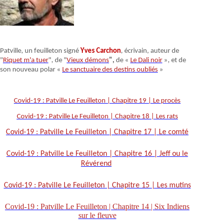
Patville, un feuilleton signé
Yves Carchon
, écrivain, auteur de
"
Riquet m'a tuer
", de "
Vieux démons
",
de «
Le Dali noir
», et de
son nouveau polar «
Le sanctuaire des destins oubliés
»
Covid-19 : Patville Le Feuilleton | Chapitre 19 | Le procès
Covid-19 : Patville Le Feuilleton | Chapitre 18 | Les rats
Covid-19 : Patville Le Feuilleton | Chapitre 17 | Le comté
Covid-19 : Patville Le Feuilleton | Chapitre 16 | Jeff ou le
Révérend
Covid-19 : Patville Le Feuilleton | Chapitre 15 | Les mutins
Covid-19 : Patville Le Feuilleton | Chapitre 14 | Six Indiens
sur le fleuve