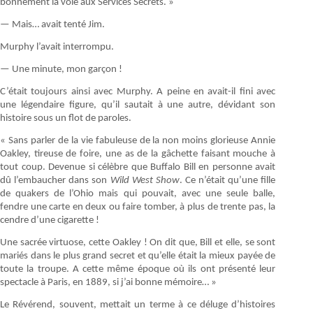
bonnement la voie aux Services Secrets. »
— Mais… avait tenté Jim.
Murphy l’avait interrompu.
— Une minute, mon garçon !
C’était toujours ainsi avec Murphy. A peine en avait-il fini avec
une légendaire figure, qu’il sautait à une autre, dévidant son
histoire sous un flot de paroles.
« Sans parler de la vie fabuleuse de la non moins glorieuse Annie
Oakley, tireuse de foire, une as de la gâchette faisant mouche à
tout coup. Devenue si célèbre que Buffalo Bill en personne avait
dû l’embaucher dans son
Wild West Show
. Ce n’était qu’une fille
de quakers de l’Ohio mais qui pouvait, avec une seule balle,
fendre une carte en deux ou faire tomber, à plus de trente pas, la
cendre d’une cigarette !
Une sacrée virtuose, cette Oakley ! On dit que, Bill et elle, se sont
mariés dans le plus grand secret et qu’elle était la mieux payée de
toute la troupe. A cette même époque où ils ont présenté leur
spectacle à Paris, en 1889, si j’ai bonne mémoire… »
Le Révérend, souvent, mettait un terme à ce déluge d’histoires