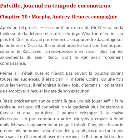
Patville, Journal en temps de coronavirus
Chapitre 20 : Murphy, Audrey, Reno et compagnie
Après un tel procès, — escamoté aux dires de Mr O’Hara, vu la
faiblesse de la défense et le désir du juge Wharton d’en finir au
plus tôt, Collins n’avait pas renoncé à en apprendre davantage sur
la mutinerie d’Oraculo. Il comptait prendre tout son temps pour
cuisiner le Rat, avec l’arrière-pensée d’en savoir plus sur les
agissements du sieur Reno, dont le Rat avait forcément
connaissance.
Même s’il s’était buté et n’avait pas ouvert la bouche durant
toutes les audiences, il était clair — d’après Collins, qu’une fois
sous les verrous, il réfléchirait à deux fois, d’autant si l’on tentait
de s’employer à reculer la date de son exécution.
C’était précisément sur ce point-là que voulait jouer Jeff : faire
croire au Rat que, s’il coopérait, on le garderait plus longtemps à
Patville et que, peut-être, il pourrait échapper à la chaise
électrique. Un pari comme un autre. Murphy y croyait à demi
mais Jeff savait apparemment ce qu’il faisait. Emy, plus bavarde
qu’une pie, nous avait assuré que Jeff gardait plus d’un tour dans
son sac et qu’il comptait user de ruse avec le Rat pour lui tirer les