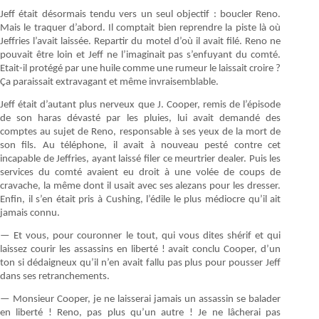
Jeff était désormais tendu vers un seul objectif : boucler Reno.
Mais le traquer d’abord. Il comptait bien reprendre la piste là où
Jeffries l’avait laissée. Repartir du motel d’où il avait filé. Reno ne
pouvait être loin et Jeff ne l’imaginait pas s’enfuyant du comté.
Etait-il protégé par une huile comme une rumeur le laissait croire ?
Ça paraissait extravagant et même invraisemblable.
Jeff était d’autant plus nerveux que J. Cooper, remis de l’épisode
de son haras dévasté par les pluies, lui avait demandé des
comptes au sujet de Reno, responsable à ses yeux de la mort de
son fils. Au téléphone, il avait à nouveau pesté contre cet
incapable de Jeffries, ayant laissé filer ce meurtrier dealer. Puis les
services du comté avaient eu droit à une volée de coups de
cravache, la même dont il usait avec ses alezans pour les dresser.
Enfin, il s’en était pris à Cushing, l’édile le plus médiocre qu’il ait
jamais connu.
— Et vous, pour couronner le tout, qui vous dites shérif et qui
laissez courir les assassins en liberté ! avait conclu Cooper, d’un
ton si dédaigneux qu’il n’en avait fallu pas plus pour pousser Jeff
dans ses retranchements.
— Monsieur Cooper, je ne laisserai jamais un assassin se balader
en liberté ! Reno, pas plus qu’un autre ! Je ne lâcherai pas