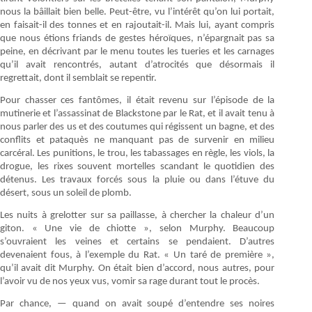
nous la bâillait bien belle. Peut-être, vu l’intérêt qu’on lui portait,
en faisait-il des tonnes et en rajoutait-il. Mais lui, ayant compris
que nous étions friands de gestes héroïques, n’épargnait pas sa
peine, en décrivant par le menu toutes les tueries et les carnages
qu’il avait rencontrés, autant d’atrocités que désormais il
regrettait, dont il semblait se repentir.
Pour chasser ces fantômes, il était revenu sur l’épisode de la
mutinerie et l’assassinat de Blackstone par le Rat, et il avait tenu à
nous parler des us et des coutumes qui régissent un bagne, et des
conflits et pataquès ne manquant pas de survenir en milieu
carcéral. Les punitions, le trou, les tabassages en règle, les viols, la
drogue, les rixes souvent mortelles scandant le quotidien des
détenus. Les travaux forcés sous la pluie ou dans l’étuve du
désert, sous un soleil de plomb.
Les nuits à grelotter sur sa paillasse, à chercher la chaleur d’un
giton. « Une vie de chiotte », selon Murphy. Beaucoup
s’ouvraient les veines et certains se pendaient. D’autres
devenaient fous, à l’exemple du Rat. « Un taré de première »,
qu’il avait dit Murphy. On était bien d’accord, nous autres, pour
l’avoir vu de nos yeux vus, vomir sa rage durant tout le procès.
Par chance, — quand on avait soupé d’entendre ses noires