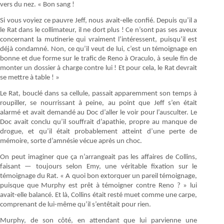
vers du nez. « Bon sang !
Si vous voyiez ce pauvre Jeff, nous avait-elle confié. Depuis qu’il a
le Rat dans le collimateur, il ne dort plus ! Ce n’sont pas ses aveux
concernant la mutinerie qui vraiment l’intéressent, puisqu’il est
déjà condamné. Non, ce qu’il veut de lui, c’est un témoignage en
bonne et due forme sur le trafic de Reno à Oraculo, à seule fin de
monter un dossier à charge contre lui ! Et pour cela, le Rat devrait
se mettre à table ! »
Le Rat, bouclé dans sa cellule, passait apparemment son temps à
roupiller, se nourrissant à peine, au point que Jeff s’en était
alarmé et avait demandé au Doc d’aller le voir pour l’ausculter. Le
Doc avait conclu qu’il souffrait d’apathie, propre au manque de
drogue, et qu’il était probablement atteint d’une perte de
mémoire, sorte d’amnésie vécue après un choc.
On peut imaginer que ça n’arrangeait pas les affaires de Collins,
faisant — toujours selon Emy, une véritable fixation sur le
témoignage du Rat. « A quoi bon extorquer un pareil témoignage,
puisque que Murphy est prêt à témoigner contre Reno ? » lui
avait-elle balancé. Et là, Collins était resté muet comme une carpe,
comprenant de lui-même qu’il s’entêtait pour rien.
Murphy, de son côté, en attendant que lui parvienne une