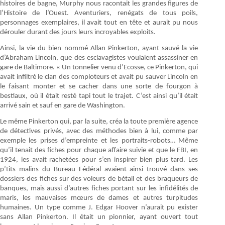
histoires de bagne, Murphy nous racontait les grandes figures de
l’Histoire de l’Ouest. Aventuriers, renégats de tous poils,
personnages exemplaires, il avait tout en tête et aurait pu nous
dérouler durant des jours leurs incroyables exploits.
Ainsi, la vie du bien nommé Allan Pinkerton, ayant sauvé la vie
d’Abraham Lincoln, que des esclavagistes voulaient assassiner en
gare de Baltimore. « Un tonnelier venu d’Ecosse, ce Pinkerton, qui
avait infiltré le clan des comploteurs et avait pu sauver Lincoln en
le faisant monter et se cacher dans une sorte de fourgon à
bestiaux, où il était resté tapi tout le trajet. C’est ainsi qu’il était
arrivé sain et sauf en gare de Washington.
Le même Pinkerton qui, par la suite, créa la toute première agence
de détectives privés, avec des méthodes bien à lui, comme par
exemple les prises d’empreinte et les portraits-robots… Même
qu’il tenait des fiches pour chaque affaire suivie et que le FBI, en
1924, les avait rachetées pour s’en inspirer bien plus tard. Les
p’tits malins du Bureau Fédéral avaient ainsi trouvé dans ses
dossiers des fiches sur des voleurs de bétail et des braqueurs de
banques, mais aussi d’autres fiches portant sur les infidélités de
maris, les mauvaises mœurs de dames et autres turpitudes
humaines. Un type comme J. Edgar Hoover n’aurait pu exister
sans Allan Pinkerton. Il était un pionnier, ayant ouvert tout