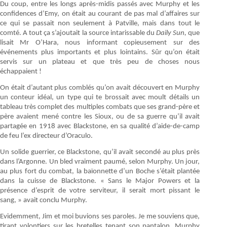
Du coup, entre les longs après-midis passés avec Murphy et les
confidences d’Emy, on était au courant de pas mal d’affaires sur
ce qui se passait non seulement à Patville, mais dans tout le
comté. A tout ça s’ajoutait la source intarissable du
Daily Sun,
que
lisait Mr O’Hara, nous informant copieusement sur des
événements plus importants et plus lointains. Sûr qu’on était
servis sur un plateau et que très peu de choses nous
échappaient !
On était d’autant plus comblés qu’on avait découvert en Murphy
un conteur idéal, un type qui te brossait avec moult détails un
tableau très complet des multiples combats que ses grand-père et
père avaient mené contre les Sioux, ou de sa guerre qu’il avait
partagée en 1918 avec Blackstone, en sa qualité d’aide-de-camp
de feu l’ex directeur d’Oraculo.
Un solide guerrier, ce Blackstone, qu’il avait secondé au plus près
dans l’Argonne. Un bled vraiment paumé, selon Murphy. Un jour,
au plus fort du combat, la baïonnette d’un Boche s’était plantée
dans la cuisse de Blackstone. « Sans le Major Powers et la
présence d’esprit de votre serviteur, il serait mort pissant le
sang, » avait conclu Murphy.
Evidemment, Jim et moi buvions ses paroles. Je me souviens que,
tirant volontiers sur les bretelles tenant son pantalon, Murphy