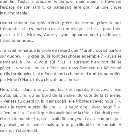
que Jim l’aidât à préparer le temple, mais quant à traverser
l’espace de son jardin, ça paraissait être pour lui une chose
insurmontable !
Heureusement Murphy s’était prêté de bonne grâce à nos
fréquentes visites, mais on avait compris qu’il le faisait pour faire
plaisir à Miss Melons, Audrey ayant apparemment plaidé avec
talent pour nous…
Jim avait remarqué le drôle de regard que Murphy posait parfois
sur Audrey. « Tu crois qu’ils font des choses ensemble ? » avais-je
demandé à Jim. « Pour sûr ! Et ils auraient bien tort de se
gêner ! » Selon Jim, ce n’était pas dans l’annexe du Révérend
qu’ils forniquaient, ni même dans la chambre d’Audrey, surveillée
par Mme O’Hara, très à cheval sur la morale.
Non, c’était dans une grange, loin des regards, il ne voyait bien
qu’ça, lui, Jim, ou au bord de la Snake, du côté de la tannerie.
« Penses-tu que si on lui demandait, elle fricoterait avec nous ? »,
avais-je tenté auprès de Jim. « Tu veux dire… avec nous ? ».
« Ben, oui ! ». C’est là que Jim avait hoché la tête. « Faudrait peut-
être lui demander ! », qu’il avait dit, songeur. J’avais compris qu’il
n’y avait jamais pensé mais qu’une pareille idée lui souriait. A
suivre, m’étais-je dit.