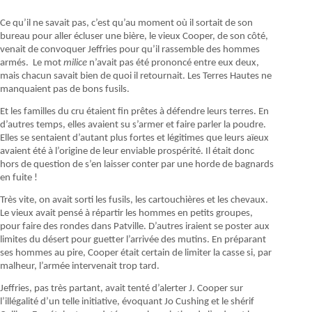
Ce qu’il ne savait pas, c’est qu’au moment où il sortait de son
bureau pour aller écluser une bière, le vieux Cooper, de son côté,
venait de convoquer Jeffries pour qu’il rassemble des hommes
armés. Le mot
milice
n’avait pas été prononcé entre eux deux,
mais chacun savait bien de quoi il retournait. Les Terres Hautes ne
manquaient pas de bons fusils.
Et les familles du cru étaient fin prêtes à défendre leurs terres. En
d’autres temps, elles avaient su s’armer et faire parler la poudre.
Elles se sentaient d’autant plus fortes et légitimes que leurs aïeux
avaient été à l’origine de leur enviable prospérité. Il était donc
hors de question de s’en laisser conter par une horde de bagnards
en fuite !
Très vite, on avait sorti les fusils, les cartouchières et les chevaux.
Le vieux avait pensé à répartir les hommes en petits groupes,
pour faire des rondes dans Patville. D’autres iraient se poster aux
limites du désert pour guetter l’arrivée des mutins. En préparant
ses hommes au pire, Cooper était certain de limiter la casse si, par
malheur, l’armée intervenait trop tard.
Jeffries, pas très partant, avait tenté d’alerter J. Cooper sur
l’illégalité d’un telle initiative, évoquant Jo Cushing et le shérif