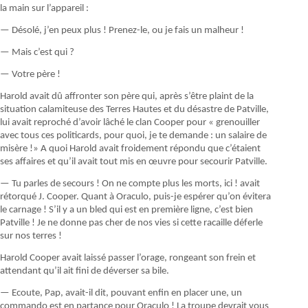
la main sur l’appareil :
— Désolé, j’en peux plus ! Prenez-le, ou je fais un malheur !
— Mais c’est qui ?
— Votre père !
Harold avait dû affronter son père qui, après s’être plaint de la
situation calamiteuse des Terres Hautes et du désastre de Patville,
lui avait reproché d’avoir lâché le clan Cooper pour « grenouiller
avec tous ces politicards, pour quoi, je te demande : un salaire de
misère !» A quoi Harold avait froidement répondu que c’étaient
ses affaires et qu’il avait tout mis en œuvre pour secourir Patville.
— Tu parles de secours ! On ne compte plus les morts, ici ! avait
rétorqué J. Cooper. Quant à Oraculo, puis-je espérer qu’on évitera
le carnage ! S’il y a un bled qui est en première ligne, c’est bien
Patville ! Je ne donne pas cher de nos vies si cette racaille déferle
sur nos terres !
Harold Cooper avait laissé passer l’orage, rongeant son frein et
attendant qu’il ait fini de déverser sa bile.
— Ecoute, Pap, avait-il dit, pouvant enfin en placer une, un
commando est en partance pour Oraculo ! La troupe devrait vous