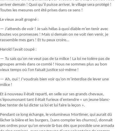
arriver demain ! Quoi qu’il puisse arriver, le village sera protégé !
Toutes les mesures ont été prises dans ce sens !
Le vieux avait grogné :
— J’attends de voir ! Je sais hélas à quoi diable m’en tenir avec
toutes vos promesses ! Mais si demain on ne voit rien venir, je
rassemble mes gars ! Et tu peux croire…
Harold l’avait coupé :
— Tu sais qu’on ne veut pas de ta milice ! La loi ne tolère pas de
groupes armés dans ce comté ! Nous ne sommes plus au bon
vieux temps où l’on faisait justice soi-même !
— Ah, oui ! J’voudrais bien voir qu’on m’interdise de lever une
milice !
Et à nouveau il était reparti, en selle sur ses grands chevaux,
s’époumonant tant il était furieux d’entendre « un jeune blanc-
bec tenter de lui dicter sa loi et lui faire la leçon ».
Pendant ce long échange, le volumineux Mortimer, qui aurait dû
lâcher la bière et les burgers, (sans compter les
churros)
, donnait
ses ordres pour qu’on envoie là-bas dès que possible une armada