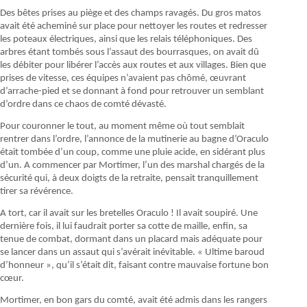
Des bêtes prises au piège et des champs ravagés. Du gros matos
avait été acheminé sur place pour nettoyer les routes et redresser
les poteaux électriques, ainsi que les relais téléphoniques. Des
arbres étant tombés sous l’assaut des bourrasques, on avait dû
les débiter pour libérer l’accès aux routes et aux villages. Bien que
prises de vitesse, ces équipes n’avaient pas chômé, œuvrant
d’arrache-pied et se donnant à fond pour retrouver un semblant
d’ordre dans ce chaos de comté dévasté.
Pour couronner le tout, au moment même où tout semblait
rentrer dans l’ordre, l’annonce de la mutinerie au bagne d’Oraculo
était tombée d’un coup, comme une pluie acide, en sidérant plus
d’un. A commencer par Mortimer, l’un des marshal chargés de la
sécurité qui, à deux doigts de la retraite, pensait tranquillement
tirer sa révérence.
A tort, car il avait sur les bretelles Oraculo ! Il avait soupiré. Une
dernière fois, il lui faudrait porter sa cotte de maille, enfin, sa
tenue de combat, dormant dans un placard mais adéquate pour
se lancer dans un assaut qui s’avérait inévitable. « Ultime baroud
d’honneur », qu’il s’était dit, faisant contre mauvaise fortune bon
cœur.
Mortimer, en bon gars du comté, avait été admis dans les rangers