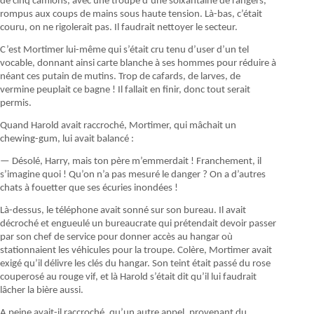
de cinq camions, avec une troupe d’une soixantaine de rangers,
rompus aux coups de mains sous haute tension. Là-bas, c’était
couru, on ne rigolerait pas. Il faudrait nettoyer le secteur.
C’est Mortimer lui-même qui s’était cru tenu d’user d’un tel
vocable, donnant ainsi carte blanche à ses hommes pour réduire à
néant ces putain de mutins. Trop de cafards, de larves, de
vermine peuplait ce bagne ! Il fallait en finir, donc tout serait
permis.
Quand Harold avait raccroché, Mortimer, qui mâchait un
chewing-gum, lui avait balancé :
— Désolé, Harry, mais ton père m’emmerdait ! Franchement, il
s’imagine quoi ! Qu’on n’a pas mesuré le danger ? On a d’autres
chats à fouetter que ses écuries inondées !
Là-dessus, le téléphone avait sonné sur son bureau. Il avait
décroché et engueulé un bureaucrate qui prétendait devoir passer
par son chef de service pour donner accès au hangar où
stationnaient les véhicules pour la troupe. Colère, Mortimer avait
exigé qu’il délivre les clés du hangar. Son teint était passé du rose
couperosé au rouge vif, et là Harold s’était dit qu’il lui faudrait
lâcher la bière aussi.
A peine avait-il raccroché, qu’un autre appel, provenant du