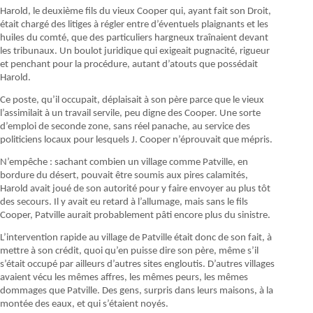
Harold, le deuxième fils du vieux Cooper qui, ayant fait son Droit,
était chargé des litiges à régler entre d’éventuels plaignants et les
huiles du comté, que des particuliers hargneux traînaient devant
les tribunaux. Un boulot juridique qui exigeait pugnacité, rigueur
et penchant pour la procédure, autant d’atouts que possédait
Harold.
Ce poste, qu’il occupait, déplaisait à son père parce que le vieux
l’assimilait à un travail servile, peu digne des Cooper. Une sorte
d’emploi de seconde zone, sans réel panache, au service des
politiciens locaux pour lesquels J. Cooper n’éprouvait que mépris.
N’empêche : sachant combien un village comme Patville, en
bordure du désert, pouvait être soumis aux pires calamités,
Harold avait joué de son autorité pour y faire envoyer au plus tôt
des secours. Il y avait eu retard à l’allumage, mais sans le fils
Cooper, Patville aurait probablement pâti encore plus du sinistre.
L’intervention rapide au village de Patville était donc de son fait, à
mettre à son crédit, quoi qu’en puisse dire son père, même s’il
s’était occupé par ailleurs d’autres sites engloutis. D’autres villages
avaient vécu les mêmes affres, les mêmes peurs, les mêmes
dommages que Patville. Des gens, surpris dans leurs maisons, à la
montée des eaux, et qui s’étaient noyés.