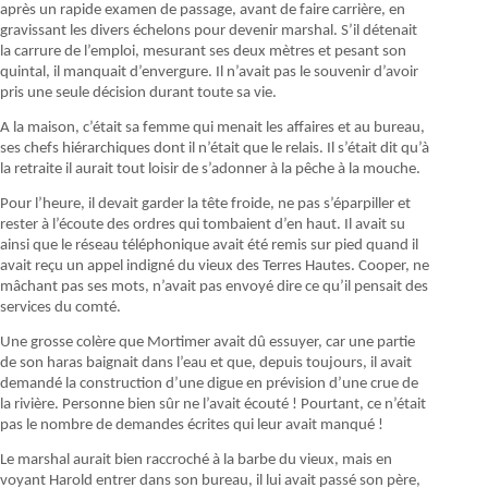
après un rapide examen de passage, avant de faire carrière, en
gravissant les divers échelons pour devenir marshal. S’il détenait
la carrure de l’emploi, mesurant ses deux mètres et pesant son
quintal, il manquait d’envergure. Il n’avait pas le souvenir d’avoir
pris une seule décision durant toute sa vie.
A la maison, c’était sa femme qui menait les affaires et au bureau,
ses chefs hiérarchiques dont il n’était que le relais. Il s’était dit qu’à
la retraite il aurait tout loisir de s’adonner à la pêche à la mouche.
Pour l’heure, il devait garder la tête froide, ne pas s’éparpiller et
rester à l’écoute des ordres qui tombaient d’en haut. Il avait su
ainsi que le réseau téléphonique avait été remis sur pied quand il
avait reçu un appel indigné du vieux des Terres Hautes. Cooper, ne
mâchant pas ses mots, n’avait pas envoyé dire ce qu’il pensait des
services du comté.
Une grosse colère que Mortimer avait dû essuyer, car une partie
de son haras baignait dans l’eau et que, depuis toujours, il avait
demandé la construction d’une digue en prévision d’une crue de
la rivière. Personne bien sûr ne l’avait écouté ! Pourtant, ce n’était
pas le nombre de demandes écrites qui leur avait manqué !
Le marshal aurait bien raccroché à la barbe du vieux, mais en
voyant Harold entrer dans son bureau, il lui avait passé son père,