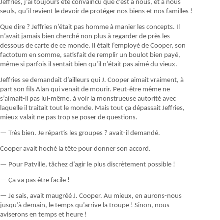
Jeffries, j’ai toujours été convaincu que c’est à nous, et à nous
seuls, qu’il revient le devoir de protéger nos biens et nos familles !
Que dire ? Jeffries n’était pas homme à manier les concepts. Il
n’avait jamais bien cherché non plus à regarder de près les
dessous de carte de ce monde. Il était l’employé de Cooper, son
factotum en somme, satisfait de remplir un boulot bien payé,
même si parfois il sentait bien qu’il n’était pas aimé du vieux.
Jeffries se demandait d’ailleurs qui J. Cooper aimait vraiment, à
part son fils Alan qui venait de mourir. Peut-être même ne
s’aimait-il pas lui-même, à voir la monstrueuse autorité avec
laquelle il traitait tout le monde. Mais tout ça dépassait Jeffries,
mieux valait ne pas trop se poser de questions.
— Très bien. Je répartis les groupes ? avait-il demandé.
Cooper avait hoché la tête pour donner son accord.
— Pour Patville, tâchez d’agir le plus discrètement possible !
— Ça va pas être facile !
— Je sais, avait maugréé J. Cooper. Au mieux, en aurons-nous
jusqu’à demain, le temps qu’arrive la troupe ! Sinon, nous
aviserons en temps et heure !