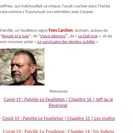
Jeffries, qui mâchouillait sa chique, l’avait crachée dans l’herbe
rase comme s’il ponctuait son entretien avec Cooper.
Patville, un feuilleton signé
Yves Carchon
, écrivain, auteur de
"
Riquet m'a tuer
", de "
Vieux démons
",
de «
Le Dali noir
», et de
son nouveau polar «
Le sanctuaire des destins oubliés
»
Retrouvez
Covid-19 : Patville Le Feuilleton | Chapitre 16 | Jeff ou le
Révérend
Covid-19 : Patville Le Feuilleton | Chapitre 15 | Les mutins
Covid-19 : Patville Le Feuilleton | Chapitre 14 | Six Indiens