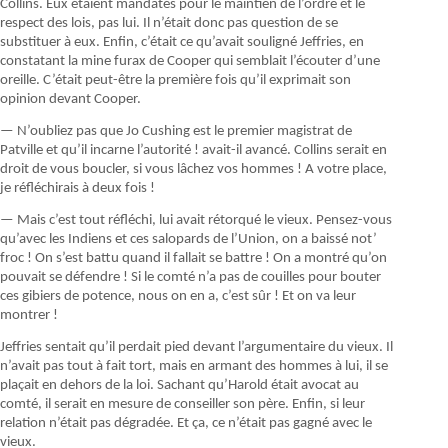
Collins. Eux étaient mandatés pour le maintien de l’ordre et le
respect des lois, pas lui. Il n’était donc pas question de se
substituer à eux. Enfin, c’était ce qu’avait souligné Jeffries, en
constatant la mine furax de Cooper qui semblait l’écouter d’une
oreille. C’était peut-être la première fois qu’il exprimait son
opinion devant Cooper.
— N’oubliez pas que Jo Cushing est le premier magistrat de
Patville et qu’il incarne l’autorité ! avait-il avancé. Collins serait en
droit de vous boucler, si vous lâchez vos hommes ! A votre place,
je réfléchirais à deux fois !
— Mais c’est tout réfléchi, lui avait rétorqué le vieux. Pensez-vous
qu’avec les Indiens et ces salopards de l’Union, on a baissé not’
froc ! On s’est battu quand il fallait se battre ! On a montré qu’on
pouvait se défendre ! Si le comté n’a pas de couilles pour bouter
ces gibiers de potence, nous on en a, c’est sûr ! Et on va leur
montrer !
Jeffries sentait qu’il perdait pied devant l’argumentaire du vieux. Il
n’avait pas tout à fait tort, mais en armant des hommes à lui, il se
plaçait en dehors de la loi. Sachant qu’Harold était avocat au
comté, il serait en mesure de conseiller son père. Enfin, si leur
relation n’était pas dégradée. Et ça, ce n’était pas gagné avec le
vieux.