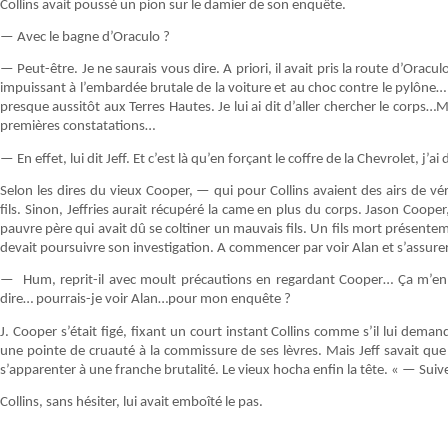
Collins avait poussé un pion sur le damier de son enquête.
— Avec le bagne d’Oraculo ?
— Peut-être. Je ne saurais vous dire. A priori, il avait pris la route d’Oraculo…
impuissant à l’embardée brutale de la voiture et au choc contre le pylône… Et
presque aussitôt aux Terres Hautes. Je lui ai dit d’aller chercher le corps
premières constatations…
— En effet, lui dit Jeff. Et c’est là qu’en forçant le coffre de la Chevrolet, j’
Selon les dires du vieux Cooper, — qui pour Collins avaient des airs de vér
fils. Sinon, Jeffries aurait récupéré la came en plus du corps. Jason Coope
pauvre père qui avait dû se coltiner un mauvais fils. Un fils mort présente
devait poursuivre son investigation. A commencer par voir Alan et s’assurer 
— Hum, reprit-il avec moult précautions en regardant Cooper… Ça m’
dire… pourrais-je voir Alan…pour mon enquête ?
J. Cooper s’était figé, fixant un court instant Collins comme s’il lui dema
une pointe de cruauté à la commissure de ses lèvres. Mais Jeff savait que 
s’apparenter à une franche brutalité. Le vieux hocha enfin la tête. « — Suivez-
Collins, sans hésiter, lui avait emboîté le pas.