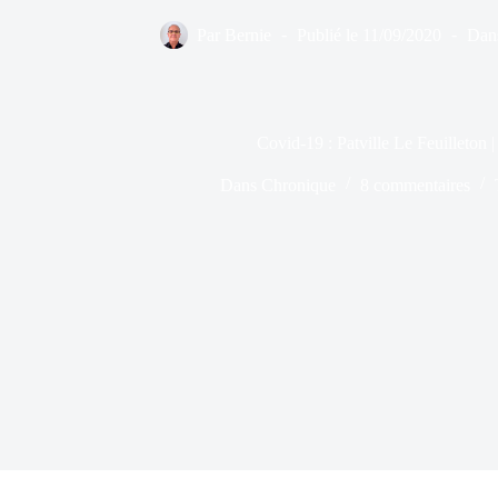
Par
Bernie
Publié le
11/09/2020
Dan
Covid-19 : Patville Le Feuilleton 
Dans
Chronique
8 commentaires