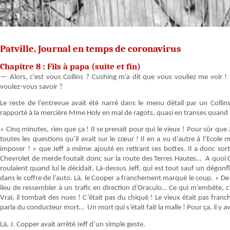
Patville, Journal en temps de coronavirus
Chapitre 8 : Fils à papa (suite et fin)
— Alors, c’est vous Collins ? Cushing m’a dit que vous vouliez me voir !
voulez-vous savoir ?
Le reste de l’entrevue avait été narré dans le menu détail par un Col
rapporté à la mercière Mme Holy en mal de ragots, quasi en transes quand el
« Cinq minutes, rien que ça ! Il se prenait pour qui le vieux ! Pour sûr que
toutes les questions qu’il avait sur le cœur ! Il en a vu d’autre à l’Ecole 
imposer ! » que Jeff a même ajouté en retirant ses bottes. Il a donc sor
Chevrolet de merde foutait donc sur la route des Terres Hautes… A quoi 
roulaient quand lui le décidait. Là-dessus Jeff, qui est tout sauf un dégonfl
dans le coffre de l’auto. Là, le Cooper a franchement marqué le coup. « D
lieu de ressembler à un trafic en direction d’Oraculo… Ce qui m’embête, 
Vrai, il tombait des nues ! C’était pas du chiqué ! Le vieux était pas fr
parla du conducteur mort… Un mort qui s’était fait la malle ! Pour ça, il y av
Là, J. Copper avait arrêté Jeff d’un simple geste.