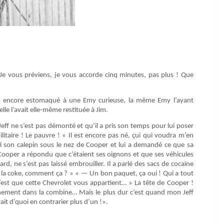
 Je vous préviens, je vous accorde cinq minutes, pas plus ! Que
lins encore estomaqué à une Emy curieuse, la même Emy l’ayant
le l’avait elle-même restituée à Jim.
 Jeff ne s’est pas démonté et qu’il a pris son temps pour lui poser
militaire ! Le pauvre ! « Il est encore pas né, çui qui voudra m’en
ti son calepin sous le nez de Cooper et lui a demandé ce que sa
Cooper a répondu que c’étaient ses oignons et que ses véhicules
ard, ne s’est pas laissé embrouiller. Il a parlé des sacs de cocaïne
e la coke, comment ça ? » « — Un bon paquet, ça oui ! Qui a tout
c’est que cette Chevrolet vous appartient… » La tête de Cooper !
anchement dans la combine… Mais le plus dur c’est quand mon Jeff
ait d’quoi en contrarier plus d’un !».