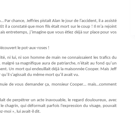
 Par chance, Jeffries pistait Alan le jour de l’accident, il a assisté
 il a constaté que mon fils était mort sur le coup ! Il m’a rejoint
…Mais entretemps, j’imagine que vous étiez déjà sur place pour vos
ai découvert le pot-aux-roses !
ité, ni lui, ni son homme de main ne connaissaient les trafics du
r, malgré sa magnifique aura de patriarche, n’était au fond qu’un
ment. Un mort qui endeuillait déjà la maisonnée Cooper. Mais Jeff
qu’il s’agissait du même mort qu’il avait vu.
ennuie de vous demander ça, monsieur Cooper… mais…comment
ndait de perpétrer un acte inavouable, le regard douloureux, avec
le chagrin, qui déformait parfois l’expression du visage, pouvait
moi », lui avait-il dit.