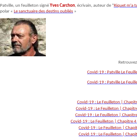
Patville, un feuilleton signé
Yves Carchon
, écrivain, auteur de "
Riquet m'a t
polar «
Le sanctuaire des destins oubliés
»
Retrouvez
Covid-19 : Patville Le Feuil
Covid-19 : Patville Le Feuil
Covid-19 : Le Feuilleton | Chapit
Covid-19 : Le Feuilleton | Chapitr
Covid-19 : Le Feuilleton | Chapitr
Covid-19 : Le Feuilleton | Chapitre 4
Covid-19 : Le Feuilleton | Chapit
Covid-19 : Le Feuilleton | Chapit