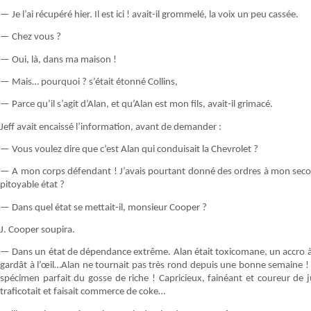
— Je l’ai récupéré hier. Il est ici ! avait-il grommelé, la voix un peu cassée.
— Chez vous ?
— Oui, là, dans ma maison !
— Mais… pourquoi ? s’était étonné Collins,
— Parce qu’il s’agit d’Alan, et qu’Alan est mon fils, avait-il grimacé.
Jeff avait encaissé l’information, avant de demander :
— Vous voulez dire que c’est Alan qui conduisait la Chevrolet ?
— A mon corps défendant ! J’avais pourtant donné des ordres à mon second 
pitoyable état ?
— Dans quel état se mettait-il, monsieur Cooper ?
J. Cooper soupira.
— Dans un état de dépendance extrême. Alan était toxicomane, un accro à la
gardât à l’œil…Alan ne tournait pas très rond depuis une bonne semaine ! U
spécimen parfait du gosse de riche ! Capricieux, fainéant et coureur de ju
traficotait et faisait commerce de coke…