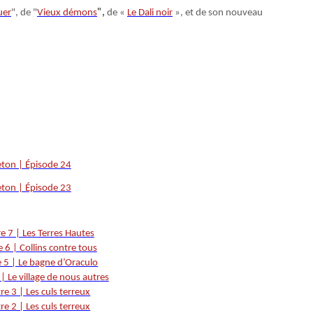
uer
", de "
Vieux démons
",
de «
Le Dali noir
», et de son nouveau
leton | Épisode 24
leton | Épisode 23
re 7 | Les Terres Hautes
e 6 | Collins contre tous
e 5 | Le bagne d’Oraculo
 | Le village de nous autres
re 3 | Les culs terreux
re 2 | Les culs terreux