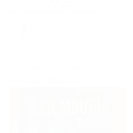
Dans un polar ou un thriller, le suspense maintient le
lecteur scotché à sa lecture du début à la fin… Le
dernier James Patterson en est un bel exemple…
Comprendre le succès des romans à suspense. C’est
pourtant un genre…
By
Bernie
On
12/08/2019
20 commentaires
Dans
Lecture
Temps de lecture
3 min
Cuba à en mourir – Stéphane Pajot