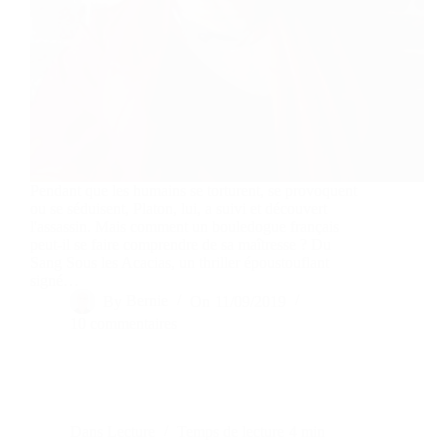
Pendant que les humains se torturent, se provoquent
ou se séduisent, Platon, lui, a suivi et découvert
l'assassin. Mais comment un bouledogue français
peut-il se faire comprendre de sa maîtresse ? Du
Sang Sous les Acacias, un thriller époustouflant
signé…
By
Bernie
On
11/09/2019
10 commentaires
Dans
Lecture
Temps de lecture
4 min