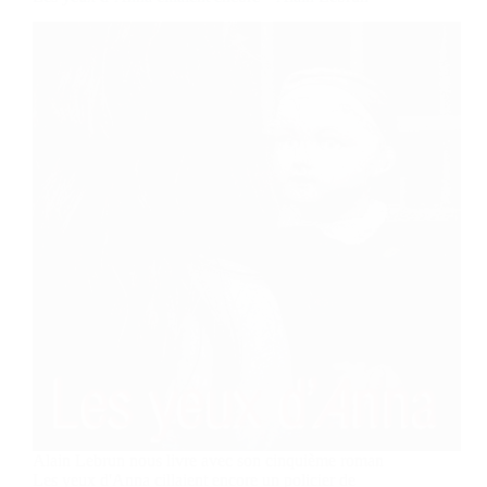
Alain Lebrun nous livre avec son cinquième roman
Les yeux d'Anna cillaient encore un policier de