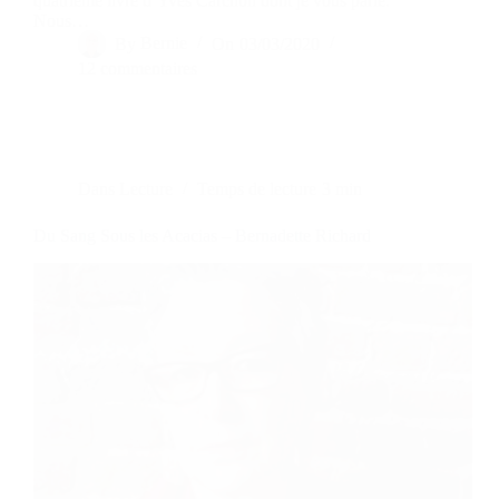
quatrième livre d’Yves Carchon dont je vous parle.
Nous…
By
Bernie
On
03/03/2020
12 commentaires
Dans
Lecture
Temps de lecture
3 min
Du Sang Sous les Acacias – Bernadette Richard