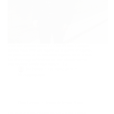
Avec son premier roman Le Chat d'Oran, Georges
Salinas nous livre son regard sur la guerre d’Algérie,
les pieds-noirs, et les terroristes repentis ou en action.
Un décryptage méticuleux sur une période encore
trop souvent passée sous silence. Le…
By
Bernie
On
10/02/2019
10 commentaires
Dans
Lecture
Temps de lecture
3 min
Les yeux d’Anna cillaient encore – Alain Lebrun