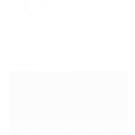
Levi. La Chance du perdant…
By
Bernie
On
29/06/2018
4 commentaires
Dans
Lecture
Temps de lecture
2 min
Os troubles sur le bassin : quand un cadavre dérive
entre deux eaux