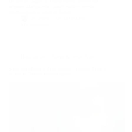
Un thriller glaçant où Martin Servaz affronte ses
origines. Manipulation, passé trouble et tension
psychologique au cœur de Sœurs.
By
Bernie
On
26/06/2018
4 commentaires
Dans
Lecture
Temps de lecture
5 min
Souvenirs effacés d’Arno Strobel : Analyse, Résumé
et Avis du Thriller Psychologique