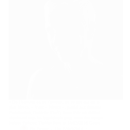
« De l’homme ou de l’animal, on ne sait qui est le
plus féroce. » Avec « Féroce », publié aux éditions
Flammarion, Danielle Thiéry nous livre un thriller
réunissant tous les ingrédients pour avoir des sueurs
froides Policier, Thriller Paru le 14/03/2018 Genre…
By
Bernie
On
22/03/2018