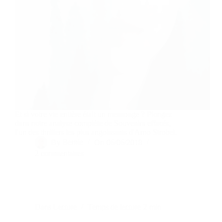
Et si votre vie entière était un mensonge ? Plongez
dans notre analyse complète de Souvenirs effacés,
l'un des thrillers les plus angoissants d'Arno Strobel.
By
Bernie
On
06/06/2018
2 commentaires
Dans
Lecture
Temps de lecture
2 min