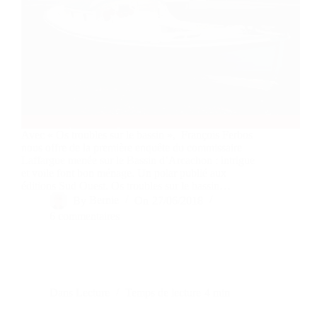
Avec « Os troubles sur le bassin », François Ferbos
nous offre de la première enquête du commissaire
Laffargue menée sur le Bassin d’Arcachon : intrigue
et voile font bon ménage. Un polar publié aux
éditions Sud Ouest. Os troubles sur le bassin…
By
Bernie
On
27/06/2018
6 commentaires
Dans
Lecture
Temps de lecture
4 min