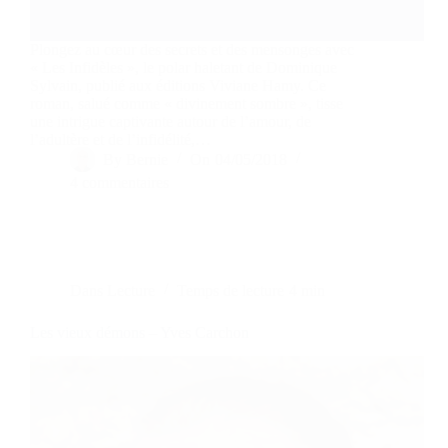
Plongez au cœur des secrets et des mensonges avec
« Les Infidèles », le polar haletant de Dominique
Sylvain, publié aux éditions Viviane Hamy. Ce
roman, salué comme « divinement sombre », tisse
une intrigue captivante autour de l’amour, de
l’adultère et de l’infidélité,…
By
Bernie
On
04/05/2018
4 commentaires
Dans
Lecture
Temps de lecture
4 min
Les vieux démons – Yves Carchon