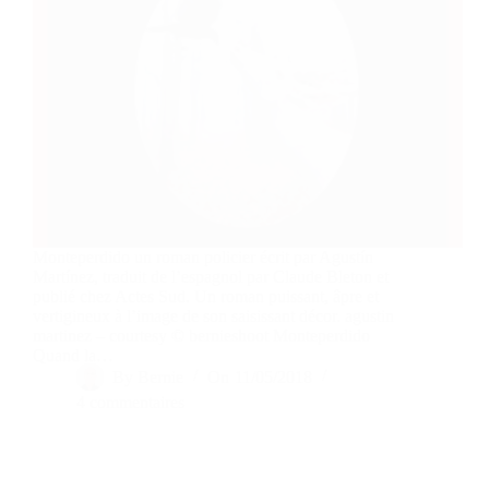
Monteperdido un roman policier écrit par Agustín
Martínez, traduit de l’espagnol par Claude Bleton et
publié chez Actes Sud. Un roman puissant, âpre et
vertigineux à l’image de son saisissant décor. agustin
martinez – courtesy © bernieshoot Monteperdido
Quand la…
By
Bernie
On
11/05/2018
4 commentaires