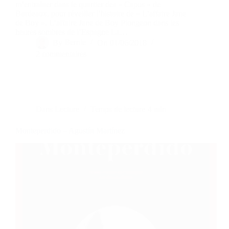
m’entraîner dans le quartier des « Capus » de
Bordeaux, pour réveiller l’histoire de « L’affaire Jane
de Boy ». L’affaire Jane de Boy Plongeon dans les
heures sombres de l’Espagne La…
By
Bernie
On
01/06/2018
2 commentaires
Dans
Lecture
Temps de lecture
4 min
Monteperdido – Agustín Martínez