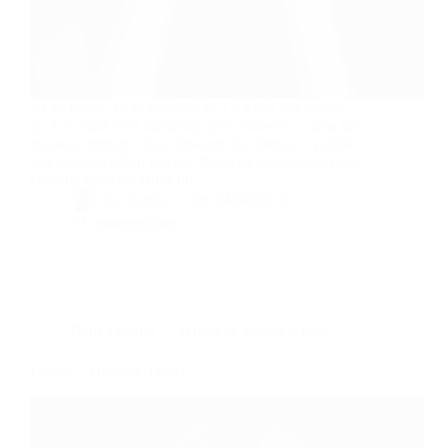
« Les coups, ça se constate et il y a des lois contre
ça. Les mots sont beaucoup plus violents », dans son
nouveau roman « Les blessures du silence », publié
aux éditions Albin Michel, Natacha Calestrémé nous
entraîne dans les affres du…
By
Bernie
On
04/04/2018
12 commentaires
Dans
Lecture
Temps de lecture
2 min
Féroce – Danielle Thiéry