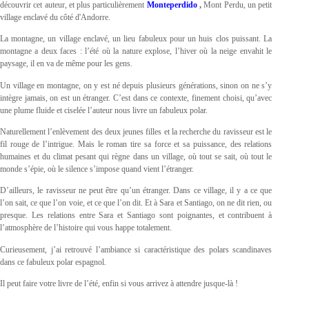
découvrir cet auteur, et plus particulièrement
Monteperdido
,
Mont Perdu, un petit
village enclavé du côté d'Andorre.
La montagne, un village enclavé, un lieu fabuleux pour un huis clos puissant. La
montagne a deux faces : l’été où la nature explose, l’hiver où la neige envahit le
paysage, il en va de même pour les gens.
Un village en montagne, on y est né depuis plusieurs générations, sinon on ne s’y
intègre jamais, on est un étranger. C’est dans ce contexte, finement choisi, qu’avec
une plume fluide et ciselée l’auteur nous livre un fabuleux polar.
Naturellement l’enlèvement des deux jeunes filles et la recherche du ravisseur est le
fil rouge de l’intrigue. Mais le roman tire sa force et sa puissance, des relations
humaines et du climat pesant qui règne dans un village, où tout se sait, où tout le
monde s’épie, où le silence s’impose quand vient l’étranger.
D’ailleurs, le ravisseur ne peut être qu’un étranger. Dans ce village, il y a ce que
l’on sait, ce que l’on voie, et ce que l’on dit. Et à Sara et Santiago, on ne dit rien, ou
presque. Les relations entre Sara et Santiago sont poignantes, et contribuent à
l’atmosphère de l’histoire qui vous happe totalement.
Curieusement, j’ai retrouvé l’ambiance si caractéristique des polars scandinaves
dans ce fabuleux polar espagnol.
Il peut faire votre livre de l’été, enfin si vous arrivez à attendre jusque-là !