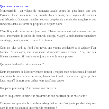
Quatrième de couverture
Monteperdido : un village de montagne acculé contre les plus hauts pics des
Pyrénées. Des routes sinueuses, impraticables en hiver, des congères, des rivières
qui débordent. Quelques familles, souvent coupées du monde, des sangliers et des
chevreuils dans les forêts de peupliers et de pins noirs.
C’est là que disparaissent un jour deux fillettes de onze ans qui, comme tous les
soirs, traversaient la pinède de retour du collège. Malgré la mobilisation exemplaire
du village, on n’a jamais retrouvé leurs traces.
Cinq ans plus tard, au fond d’un ravin, une voiture accidentée et le cadavre d’un
homme. À ses côtés, une adolescente désorientée mais vivante : Ana, une des
fillettes disparues. Si l’autre est toujours en vie, le temps presse.
Qui se cache derrière cet enlèvement ?
Deux inspecteurs de Madrid viennent rouvrir l’enquête mais se heurtent à l’hostilité
des habitants qui chassent en meute, faisant front contre l’élément exogène, prêts à
lutter jusqu’à la mort pour cacher leurs terrifiants secrets.
Il apparaît pourtant qu’Ana connaît son ravisseur.
Est-ce uniquement la peur et la proximité de son bourreau qui la musellent ?
Comment comprendre la troublante triangulation qui s’est jouée pendant cinq ans
dans le sous-sol exigu d’un refuge de montagne ?