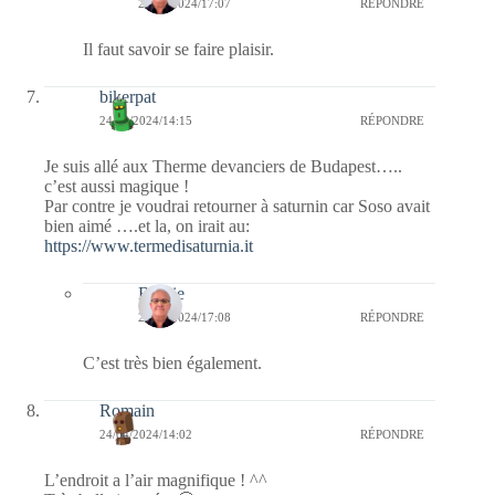
24/04/2024/17:07
RÉPONDRE
Il faut savoir se faire plaisir.
bikerpat
24/04/2024/14:15
RÉPONDRE
Je suis allé aux Therme devanciers de Budapest…..
c’est aussi magique !
Par contre je voudrai retourner à saturnin car Soso avait
bien aimé ….et la, on irait au:
https://www.termedisaturnia.it
Bernie
24/04/2024/17:08
RÉPONDRE
C’est très bien également.
Romain
24/04/2024/14:02
RÉPONDRE
L’endroit a l’air magnifique ! ^^