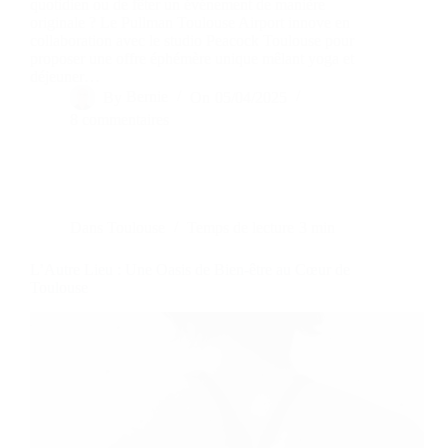
quotidien ou de fêter un événement de manière
originale ? Le Pullman Toulouse Airport innove en
collaboration avec le studio Peacock Toulouse pour
proposer une offre éphémère unique mêlant yoga et
déjeuner…
By
Bernie
On
05/04/2025
8 commentaires
Dans
Toulouse
Temps de lecture
3 min
L’Autre Lieu : Une Oasis de Bien-être au Cœur de
Toulouse