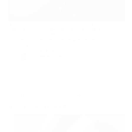
Yoga Banana est une nouvelle approche pour un
bien-être durable. Dans une société où le stress et la
rapidité dominent, la recherche de méthodes
efficaces pour améliorer notre bien-être devient
cruciale. Yoga Banana se positionne comme une
solution innovante, alliant…
By
Bernie
On
22/09/2024
6 commentaires
Dans
LifeStyle
Temps de lecture
3 min
Retraite de Yoga « Escape & Balance »