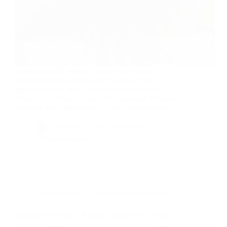
Avez-vous déjà entendu parler du yoga facial ? Si
vous recherchez une méthode naturelle pour
revitaliser votre peau, vous êtes au bon endroit.
Découvrez le Yoga Facial : Techniques et Bienfaits
pour une Peau Radieuse Le yoga facial consiste
en…
By
Bernie
On
19/07/2024
14 commentaires
Dans
LifeStyle
Temps de lecture
6 min
Détente et Sérénité : Apaiser l’Esprit et le Corps