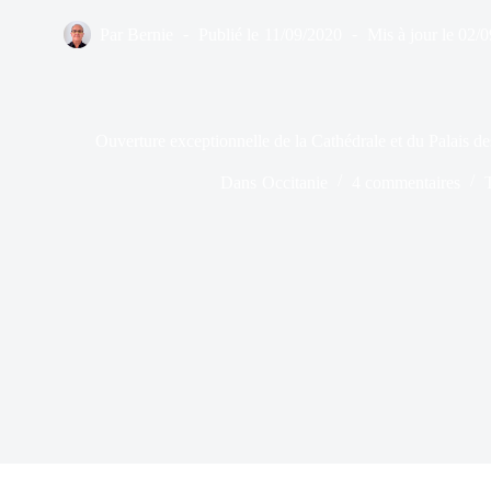
Par
Bernie
Publié le
11/09/2020
Mis à jour le
02/0
Ouverture exceptionnelle de la Cathédrale et du Palais de
Dans
Occitanie
4 commentaires