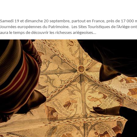
Samedi 19 et dimanche 20 septembre, partout en France, près de 17 000 
Journées européennes du Patrimoine. Les Sites Touristiques de l’Ariège on
aura le temps de découvrir les richesses ariégeoises…