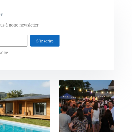
er
us à notre newsletter
S’inscrire
alité