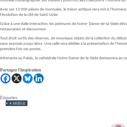
nouvelle muséographie. Les visiteurs pourront alors découvrir l’histoire du t
Avec ses 13 000 pièces de monnaies, le trésor antique sera mis à l’honne
l’évolution de la cité de Saint-Lizier.
Grâce à une dalle interactive, les peintures de Notre- Dame-de-la-Sède dévoi
restaurateur et découvreur.
Tout droit sortis des réserves, de nouveaux objets de la collection du débu
ceux exposés jusqu’alors. Une salle sera dédiée à la présentation de l’histoire
première fois ses portes.
Attenante au Palais, la cathédrale Notre-Dame-de-la-Sède demeurera au ce
Partagez l'inspiration
Étiquettes
#
ARIÈGE