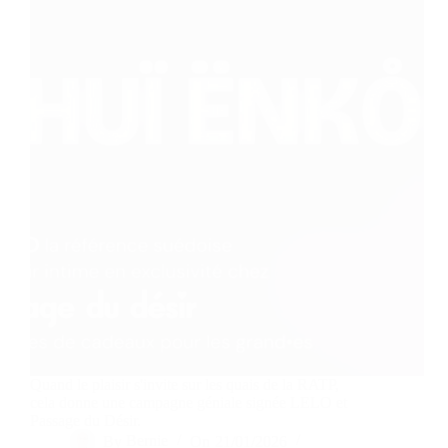
Quand le plaisir s'invite sur les quais de la RATP,
cela donne une campagne géniale signée LELO et
Passage du Désir.
By
Bernie
On
21/01/2026