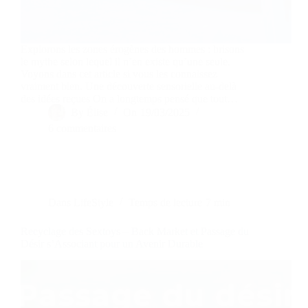
Explorons les zones érogènes des hommes : brisons
le mythe selon lequel il n’en existe qu’une seule.
Voyons dans cet article si vous les connaissez
vraiment bien. Une découverte sensorielle au-delà
des idées reçues On a longtemps pensé que tout…
By
Élise
On
19/03/2025
6 commentaires
Dans
LifeStyle
Temps de lecture
7 min
Recyclage des Sextoys – Back Market et Passage du
Désir s’Associant pour un Avenir Durable