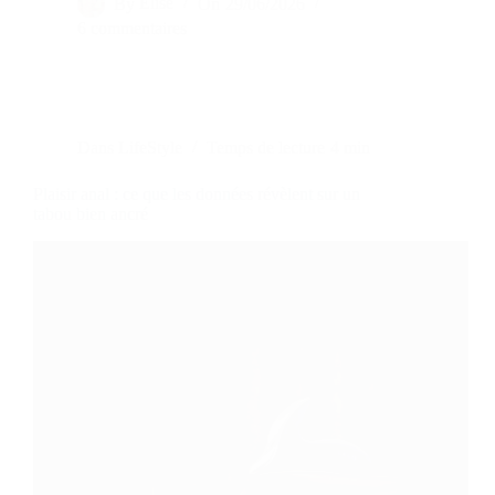
By
Élise
On
29/06/2026
6 commentaires
Dans
LifeStyle
Temps de lecture
4 min
Plaisir anal : ce que les données révèlent sur un
tabou bien ancré