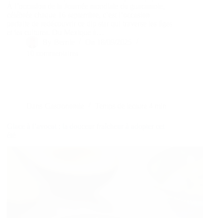
À l’occasion de la Journée mondiale du guacamole,
célébrée chaque 16 septembre, c’est l’occasion
parfaite de redécouvrir ce dip star qui traverse les âges
et les cultures. Du Mexique à…
By
Bernie
On
18/09/2025
10 commentaires
Dans
Gastronomie
Temps de lecture
4 min
Glace à l’avocat : la douceur fraîcheur à adopter cet
été