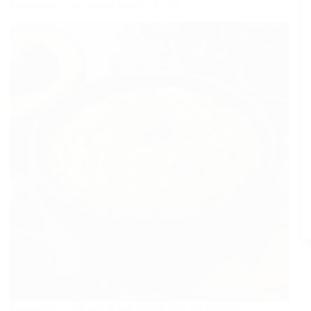
Guacamole : une recette healthy & chic
Guacamole : rien que le mot éveille déjà vos papilles.