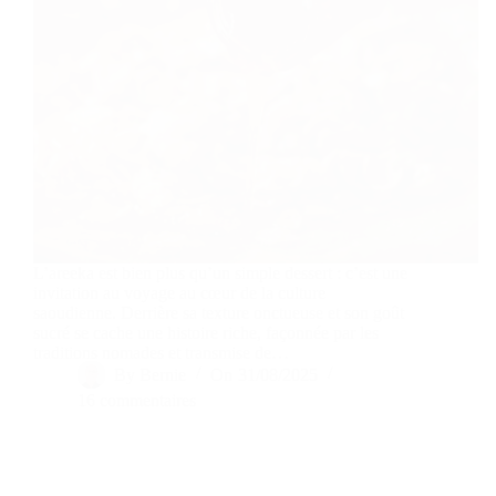
L’areeka est bien plus qu’un simple dessert : c’est une
invitation au voyage au cœur de la culture
saoudienne. Derrière sa texture onctueuse et son goût
sucré se cache une histoire riche, façonnée par les
traditions nomades et transmise de…
By
Bernie
On
31/08/2025
16 commentaires