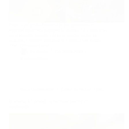
Envie d’un petit-déjeuner à la fois gourmand et
équilibré pour bien démarrer la journée ? Le toast kiwi
est la solution parfaite ! Avec sa touche sucrée et
acidulée, il apporte fraîcheur et vitalité à vos matins
d’été. Découvrez cette…
By
Bernie
On
29/06/2025
8 commentaires
Dans
Gastronomie
Temps de lecture
5 min
Houmous à l’avocat : la tartinade healthy et
gourmande