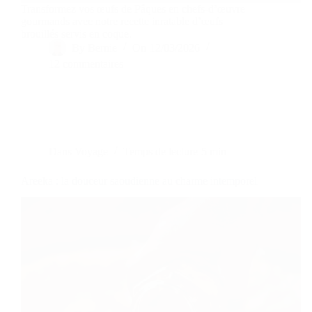
Transformez vos œufs de Pâques en chefs-d’œuvre
gourmands avec notre recette inratable d’œufs
brouillés servis en coque.
By
Bernie
On
12/03/2026
12 commentaires
Dans
Voyage
Temps de lecture
5 min
Areeka : la douceur saoudienne au charme intemporel