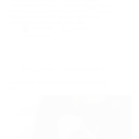
immédiatement le respect. Ce premier appareil photo
numérique à objectif fixe de la gamme GFX incarne
l’alliance parfaite entre l’héritage Fujifilm et les
technologies ultramodernes. Vous allez…
By
Bernie
On
25/03/2025
4 commentaires
Dans
Chronique
Temps de lecture
5 min
Les Français : entre fierté et désillusion face à leur
pays