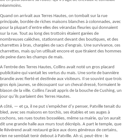
néanmoins.
Quand on arrivait aux Terres Hautes, on tombait sur la rue
principale, bordée de riches maisons blanches à colonnades, avec
pour la plupart d’entre elles des vérandas fleuries qui donnaient
sur la rue. Tout au long des trottoirs étaient garées de
nombreuses calèches, stationnant devant des boutiques, et des
charrettes à bras, chargées de sacs d’engrais. Une survivance, ces
charrettes, mais qu’on utilisait encore et que tiraient des hommes
de peine dans les champs de maïs.
A l’entrée des Terres Hautes, Collins avait noté un gros placard
publicitaire qui vantait les vertus du maïs. Une sorte de bannière
brandie avec fierté et destinée aux visiteurs. Il se souvint que trois
gros épis jaunes, se découpant sur un cheval dressé, formaient le
blason de la ville. Collins l’avait appris de la bouche de Cushing, un
jour qu’ils parlaient des Terres Hautes.
A côté, — et ça, il ne put s’empêcher d’y penser, Patville tenait du
bled, avec ses maisons en torchis, ses étables et ses auges à
cochons, ses rues toutes bosselées, même sa mairie, qu’on aurait
dit une grande halle aux murs tout décrépis. A part le temple, que
le Révérend avait restauré grâce aux dons généreux de certains,
rien ne semblait tenir debout à Patville. Ah si, peut-être : le