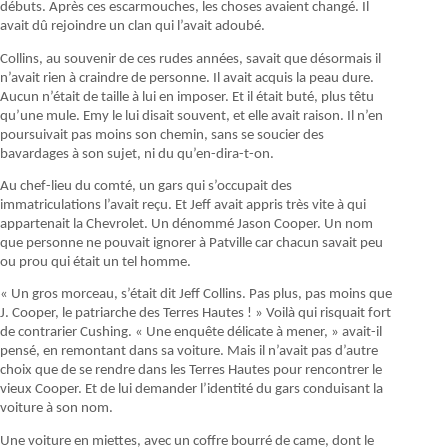
débuts. Après ces escarmouches, les choses avaient changé. Il
avait dû rejoindre un clan qui l’avait adoubé.
Collins, au souvenir de ces rudes années, savait que désormais il
n’avait rien à craindre de personne. Il avait acquis la peau dure.
Aucun n’était de taille à lui en imposer. Et il était buté, plus têtu
qu’une mule. Emy le lui disait souvent, et elle avait raison. Il n’en
poursuivait pas moins son chemin, sans se soucier des
bavardages à son sujet, ni du qu’en-dira-t-on.
Au chef-lieu du comté, un gars qui s’occupait des
immatriculations l’avait reçu. Et Jeff avait appris très vite à qui
appartenait la Chevrolet. Un dénommé Jason Cooper. Un nom
que personne ne pouvait ignorer à Patville car chacun savait peu
ou prou qui était un tel homme.
« Un gros morceau, s’était dit Jeff Collins. Pas plus, pas moins que
J. Cooper, le patriarche des Terres Hautes ! » Voilà qui risquait fort
de contrarier Cushing. « Une enquête délicate à mener, » avait-il
pensé, en remontant dans sa voiture. Mais il n’avait pas d’autre
choix que de se rendre dans les Terres Hautes pour rencontrer le
vieux Cooper. Et de lui demander l’identité du gars conduisant la
voiture à son nom.
Une voiture en miettes, avec un coffre bourré de came, dont le