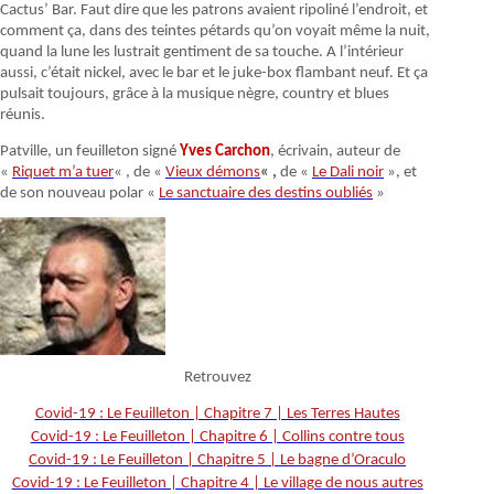
Cactus’ Bar. Faut dire que les patrons avaient ripoliné l’endroit, et
comment ça, dans des teintes pétards qu’on voyait même la nuit,
quand la lune les lustrait gentiment de sa touche. A l’intérieur
aussi, c’était nickel, avec le bar et le juke-box flambant neuf. Et ça
pulsait toujours, grâce à la musique nègre, country et blues
réunis.
Patville, un feuilleton signé
Yves Carchon
, écrivain, auteur de
«
Riquet m’a tuer
« , de «
Vieux démons
« ,
de «
Le Dali noir
», et
de son nouveau polar «
Le sanctuaire des destins oubliés
»
Retrouvez
Covid-19 : Le Feuilleton | Chapitre 7 | Les Terres Hautes
Covid-19 : Le Feuilleton | Chapitre 6 | Collins contre tous
Covid-19 : Le Feuilleton | Chapitre 5 | Le bagne d’Oraculo
Covid-19 : Le Feuilleton | Chapitre 4 | Le village de nous autres