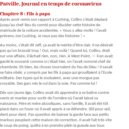
Patville, Journal en temps de coronavirus
Chapitre 8 : Fils à papa
Après avoir remis son rapport à Cushing, Collins s’était déplacé
jusqu’au chef-lieu du comté pour élucider cette histoire de
matricule de la voiture accidentée. « Vous y allez mollo ! l’avait
prévenu Joe Cushing. Je veux pas des histoires ! »
Au moins, s’était dit Jeff, ça avait le mérite d’être clair. Il ne désirait
pas qu’on brassât trop ! Oui, mais voilà ! Quand lui, Collins, était
sur une affaire, il lâchait rien, non, rien. A West Point, — il en avait
gardé le souvenir comme si c’était hier, on l’avait nommé chef de
chambrée. Eh bien, les choses tournaient du feu de Dieu ! Il savait
se faire obéir, y compris par les fils à papa qui grouillaient à l’Ecole
militaire. Des types qui le snobaient, avec une morgue pas
croyable. Des gars nés le cul dans la soie. Pas comme lui !
Dès son jeune âge, Collins avait dû apprendre à se battre contre
vents et marées pour sortir de l’ornière où l’avait laissé sa
naissance. Père et mère alcooliques, sans famille, il avait été tôt
placé dans un foyer où il avait appris à se défendre. Œil pour œil,
dent pour dent. Pas question de baisser la garde face aux petits
marlous peuplant cette maison de correction. Il avait fait très vite
le coup de poing, quitte à en prendre plein la gueule aux tous