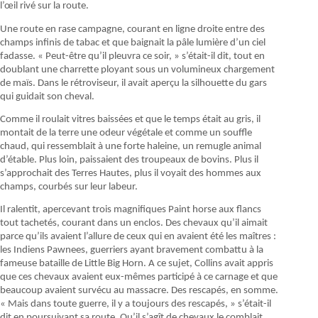
l’œil rivé sur la route.
Une route en rase campagne, courant en ligne droite entre des
champs infinis de tabac et que baignait la pâle lumière d’un ciel
fadasse. « Peut-être qu’il pleuvra ce soir, » s’était-il dit, tout en
doublant une charrette ployant sous un volumineux chargement
de maïs. Dans le rétroviseur, il avait aperçu la silhouette du gars
qui guidait son cheval.
Comme il roulait vitres baissées et que le temps était au gris, il
montait de la terre une odeur végétale et comme un souffle
chaud, qui ressemblait à une forte haleine, un remugle animal
d’étable. Plus loin, paissaient des troupeaux de bovins. Plus il
s’approchait des Terres Hautes, plus il voyait des hommes aux
champs, courbés sur leur labeur.
Il ralentit, apercevant trois magnifiques Paint horse aux flancs
tout tachetés, courant dans un enclos. Des chevaux qu’il aimait
parce qu’ils avaient l’allure de ceux qui en avaient été les maîtres :
les Indiens Pawnees, guerriers ayant bravement combattu à la
fameuse bataille de Little Big Horn. A ce sujet, Collins avait appris
que ces chevaux avaient eux-mêmes participé à ce carnage et que
beaucoup avaient survécu au massacre. Des rescapés, en somme.
« Mais dans toute guerre, il y a toujours des rescapés, » s’était-il
dit en poursuivant sa route. Qu’il s’agît de chevaux le comblait