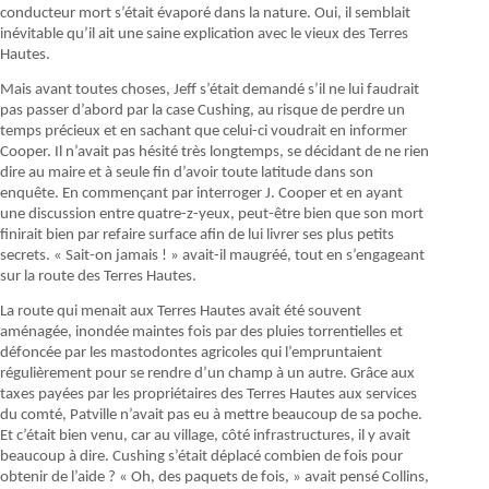
conducteur mort s’était évaporé dans la nature. Oui, il semblait
inévitable qu’il ait une saine explication avec le vieux des Terres
Hautes.
Mais avant toutes choses, Jeff s’était demandé s’il ne lui faudrait
pas passer d’abord par la case Cushing, au risque de perdre un
temps précieux et en sachant que celui-ci voudrait en informer
Cooper. Il n’avait pas hésité très longtemps, se décidant de ne rien
dire au maire et à seule fin d’avoir toute latitude dans son
enquête. En commençant par interroger J. Cooper et en ayant
une discussion entre quatre-z-yeux, peut-être bien que son mort
finirait bien par refaire surface afin de lui livrer ses plus petits
secrets. « Sait-on jamais ! » avait-il maugréé, tout en s’engageant
sur la route des Terres Hautes.
La route qui menait aux Terres Hautes avait été souvent
aménagée, inondée maintes fois par des pluies torrentielles et
défoncée par les mastodontes agricoles qui l’empruntaient
régulièrement pour se rendre d’un champ à un autre. Grâce aux
taxes payées par les propriétaires des Terres Hautes aux services
du comté, Patville n’avait pas eu à mettre beaucoup de sa poche.
Et c’était bien venu, car au village, côté infrastructures, il y avait
beaucoup à dire. Cushing s’était déplacé combien de fois pour
obtenir de l’aide ? « Oh, des paquets de fois, » avait pensé Collins,