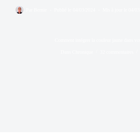
Par
Bernie
Publié le
04/03/2024
Mis à jour le
04/03
Comment intégrer la couleur jaune dans vot
Dans
Chronique
32 commentaires