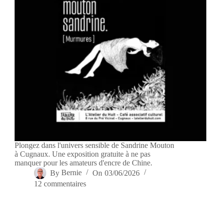
Plongez dans l'univers sensible de Sandrine Mouton
à Cugnaux. Une exposition gratuite à ne pas
manquer pour les amateurs d'encre de Chine.
By
Bernie
On
03/06/2026
12 commentaires