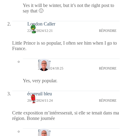
Yes it will be winter, but it’s not the right post to
say that 🙂
London Caller
22/04/2024/12:21
RÉPONDRE
Little Prince is so popular, I often see him when I go to
France.
Bernie
22/04/2024/18:25
RÉPONDRE
Yes, very popular.
écureuil bleu
20/04/2024/11:24
RÉPONDRE
Cette exposition m’intéresserait, si elle se tenait dans ma
région. Bonne journée
Bernie