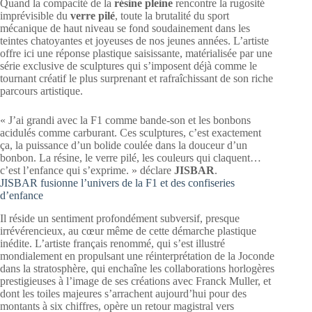
Quand la compacité de la
résine pleine
rencontre la rugosité
imprévisible du
verre pilé
, toute la brutalité du sport
mécanique de haut niveau se fond soudainement dans les
teintes chatoyantes et joyeuses de nos jeunes années. L’artiste
offre ici une réponse plastique saisissante, matérialisée par une
série exclusive de sculptures qui s’imposent déjà comme le
tournant créatif le plus surprenant et rafraîchissant de son riche
parcours artistique.
« J’ai grandi avec la F1 comme bande-son et les bonbons
acidulés comme carburant. Ces sculptures, c’est exactement
ça, la puissance d’un bolide coulée dans la douceur d’un
bonbon. La résine, le verre pilé, les couleurs qui claquent…
c’est l’enfance qui s’exprime. » déclare
JISBAR
.
JISBAR fusionne l’univers de la F1 et des confiseries
d’enfance
Il réside un sentiment profondément subversif, presque
irrévérencieux, au cœur même de cette démarche plastique
inédite. L’artiste français renommé, qui s’est illustré
mondialement en propulsant une réinterprétation de la Joconde
dans la stratosphère, qui enchaîne les collaborations horlogères
prestigieuses à l’image de ses créations avec Franck Muller, et
dont les toiles majeures s’arrachent aujourd’hui pour des
montants à six chiffres, opère un retour magistral vers