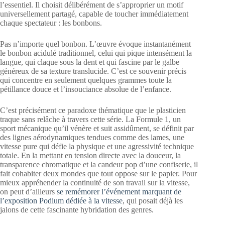
l’essentiel. Il choisit délibérément de s’approprier un motif
universellement partagé, capable de toucher immédiatement
chaque spectateur : les bonbons.
Pas n’importe quel bonbon. L’œuvre évoque instantanément
le bonbon acidulé traditionnel, celui qui pique intensément la
langue, qui claque sous la dent et qui fascine par le galbe
généreux de sa texture translucide. C’est ce souvenir précis
qui concentre en seulement quelques grammes toute la
pétillance douce et l’insouciance absolue de l’enfance.
C’est précisément ce paradoxe thématique que le plasticien
traque sans relâche à travers cette série. La Formule 1, un
sport mécanique qu’il vénère et suit assidûment, se définit par
des lignes aérodynamiques tendues comme des lames, une
vitesse pure qui défie la physique et une agressivité technique
totale. En la mettant en tension directe avec la douceur, la
transparence chromatique et la candeur pop d’une confiserie, il
fait cohabiter deux mondes que tout oppose sur le papier. Pour
mieux appréhender la continuité de son travail sur la vitesse,
on peut d’ailleurs
se remémorer l’événement marquant de
l’exposition Podium dédiée à la vitesse
, qui posait déjà les
jalons de cette fascinante hybridation des genres.