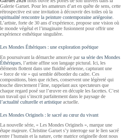
Garuet 2026
nous ouvre les portes de son univers dans la
Galerie Garuet. Pour les amateurs d’art en quête de sens, cette
rétrospective est une invitation à découvrir des toiles où la
spiritualité rencontre la peinture contemporaine ariégeoise
.
L’artiste, forte de 30 ans d’expérience, propose une vision où
le monde végétal et l’imaginaire fusionnent pour offrir une
expérience esthétique singulière.
Les Mondes Éthériques : une exploration poétique
En poursuivant la démarche amorcée par
sa série des Mondes
Éthériques
, l’artiste affine son langage pictural. Ici, les
éléments flottent dans une fluidité aérienne, capturant une
« force de vie » qui semble déborder du cadre. Ces
compositions, bien que riches, conservent une légèreté qui
touche directement l’âme, rappelant aux spectateurs que
chaque regard posé sur l’œuvre en décuple les facettes. C’est
un travail qui s’inscrit parfaitement dans le paysage de
l’actualité culturelle et artistique
actuelle.
Les Mondes Originels : le sacré au cœur du vivant
La nouvelle série, « Les Mondes Originels », marque une
étape majeure. Christine Garuet s’y interroge sur le lien sacré
entre l’humain et la nature, cette matrice originelle dont nous