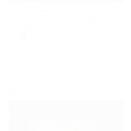
Solitude Augmentée : Quand les aînés rencontrent
leurs héros imaginaires : Une expérience
bouleversante au cœur de Paris Et si l’intelligence
artificielle pouvait donner un visage aux pensées les
plus secrètes ? C’est le pari artistique et humaniste du
photographe…
By
Bernie
On
29/07/2025
8 commentaires
Dans
Exposition
Temps de lecture
5 min
Thierry Bruet exposition Serial Painter à la galerie
MR8