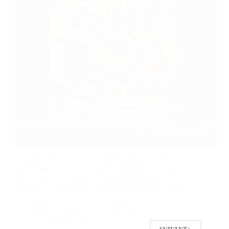
Une immersion troublante dans l’univers pictural de
Thierry Bruet Du 12 au 25 septembre 2025, la
galerie MR8 (8 rue des Francs-Bourgeois, Paris 3e)
vous invite à découvrir quarante œuvres grand
format de Thierry Bruet, dans une exposition inédite
et…
By
Bernie
On
25/07/2025
12 commentaires