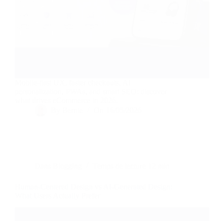
Mobile-first UX, faster checkouts, AI
personalization, PWAs, and smart SEO: discover
what drives eCommerce in 2026.
By
Bernie
On
16/05/2026
Dans
Blogging
Temps de lecture
12 min
Human-Centered Design vs AI-Generated Design:
What Users Actually Prefer