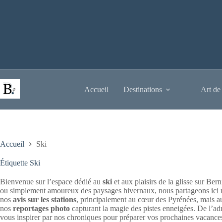
Passer
au
contenu
Accueil
Destinations
Art de
Accueil
Ski
Étiquette
Ski
Bienvenue sur l’espace dédié au
ski
et aux plaisirs de la glisse sur Be
ou simplement amoureux des paysages hivernaux, nous partageons ici n
nos
avis sur les stations
, principalement au cœur des Pyrénées, mais au
nos
reportages photo
capturant la magie des pistes enneigées. De l’adré
vous inspirer par nos chroniques pour préparer vos prochaines vacances 