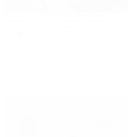
Préparez-vous à un hiver révolutionnaire en Andorre !
Découvrez le Mobile Pass, l'investissement record de
39M€ et un calendrier d'événements mondiaux.
By
Bernie
On
23/11/2025
8 commentaires
Dans
Voyage
Temps de lecture
3 min
Pass du Marsien : une nouvelle expérience ski et bien-
être