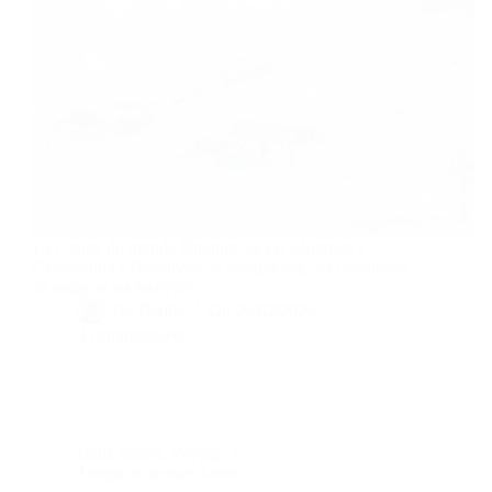
La Coupe du monde féminine de ski débarque à
Grandvalira ! Découvrez le programme, les conditions
de neige et les festivités.
By
Bernie
On
26/02/2026
4 commentaires
Dans
Sports
,
Voyage
Temps de lecture
4 min