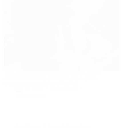
Week-end idéal en Andorre : pistes optimales, premier
NeuFest (ski-tests/fête), gastronomie haut de gamme
et rencontres magiques avec le Père Noël.
By
Bernie
On
12/12/2025
10 commentaires
Dans
Étranger
Temps de lecture
9 min