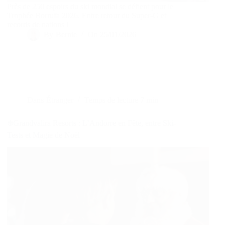
Près de 250 espoirs du ski mondial se défient pour le
Trophée Borrufa 2026. Entre retour du Super-G et
records de nations !
By
Bernie
On
25/01/2026
Dans
Étranger
Temps de lecture
7 min
❄️Grandvalira Resorts : L’Andorre en Fête, entre Ski-
Tests et Magie de Noël