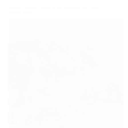
Skimo : le grand retour du ski-alpinisme aux Jeux
d’hiver 2026