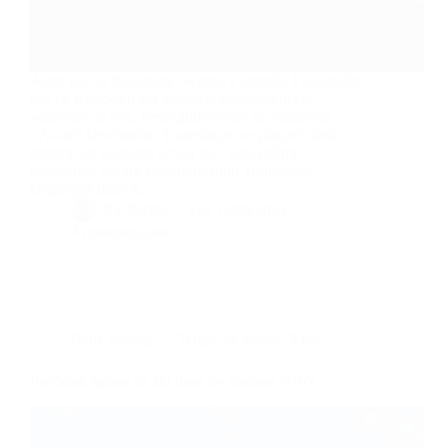
Alors que la télécabine Skyvall s’apprête à accueillir
dès ce week-end ses premiers randonneurs et
vététistes, la SPL Peyragudes vient de remporter
l’Award Destination Touristique, se plaçant ainsi
comme un véritable acteur de l’écosystème
montagne. Award Diversification Touristique
Organisés dans le…
By
Bernie
On
13/05/2023
4 commentaires
Dans
Voyage
Temps de lecture
5 min
Pré-bilan saison de ski dans les stations N’PY