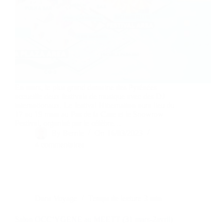
En mars, le plus grand domaine des Pyrénées
accueille deux festivals de musique avec des DJ
internationaux. Le festival Hibernation aura lieu du
17 au 19 mars au Pas de la Case et le Snowrow
Festival, organisé par le célèbre…
By
Bernie
On
16/03/2023
4 commentaires
Dans
Voyage
Temps de lecture
3 min
Salon OCC’YGENE au MEETT (31 mars-2avril)