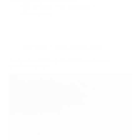
Pierre Saint Martin) se préparent à…
By
Bernie
On
14/10/2023
6 commentaires
Dans
Voyage
Temps de lecture
2 min
Les domaines N’PY regorgent d’idées pour passer
de belles vacances !