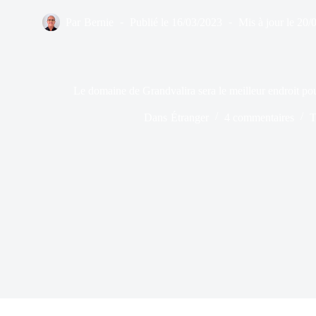
Par
Bernie
Publié le
16/03/2023
Mis à jour le
20/
Le domaine de Grandvalira sera le meilleur endroit pour
Dans
Étranger
4 commentaires
T