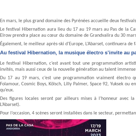
En mars, le plus grand domaine des Pyrénées accueille deux festival
Le festival Hibernation aura lieu du 17 au 19 mars au Pas de la Cas
Elrow prendra place au cœur du domaine de Grandvalira du 30 mars 
Également, le meilleur après-ski d’Europe, L’Abarset, continuera de fa
Au festival Hibernation, la musique électro s’invite au pa
Le festival Hibernation, c’est avant tout une programmation artisti
invités, mais aussi ceux de la nouvelle génération au talent immense
Du 17 au 19 mars, c’est une programmation vraiment électro qui
Folamour, Cosmic Boys, Kölsch, Lilly Palmer, Space 92, Yuksek ou en
qu’eux.
Des figures locales seront par ailleurs mises à l’honneur avec l
L’Abarset).
Pour l’occasion, 4 scènes seront installées dans le secteur, permettant