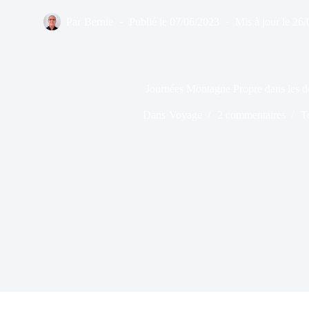
Par
Bernie
Publié le
07/06/2023
Mis à jour le
26/
Journées Montagne Propre dans les
Dans
Voyage
2 commentaires
T