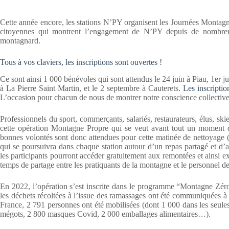
Cette année encore, les stations N’PY organisent les Journées Montagn
citoyennes qui montrent l’engagement de N’PY depuis de nombreus
montagnard.
Tous à vos claviers, les inscriptions sont ouvertes !
Ce sont ainsi 1 000 bénévoles qui sont attendus le 24 juin à Piau, 1er j
à La Pierre Saint Martin, et le 2 septembre à Cauterets.
Les inscriptio
L’occasion pour chacun de nous de montrer notre conscience collective
Professionnels du sport, commerçants, salariés, restaurateurs, élus, sk
cette opération Montagne Propre qui se veut avant tout un moment de 
bonnes volontés sont donc attendues pour cette matinée de nettoyage (g
qui se poursuivra dans chaque station autour d’un repas partagé et d’a
les participants pourront accéder gratuitement aux remontées et ainsi e
temps de partage entre les pratiquants de la montagne et le personnel de
En 2022, l’opération s’est inscrite dans le programme “Montagne Zér
les déchets récoltées à l’issue des ramassages ont été communiquées à 
France, 2 791 personnes ont été mobilisées (dont 1 000 dans les seule
mégots, 2 800 masques Covid, 2 000 emballages alimentaires…).