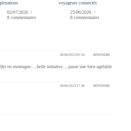
plorations
voyageurs connectés
02/07/2026
25/06/2026
8 commentaires
8 commentaires
08/06/2023/05:58
RÉPONDRE
 aller en montagne….belle initiative….passe une bien agréable
08/06/2023/17:38
RÉPONDRE