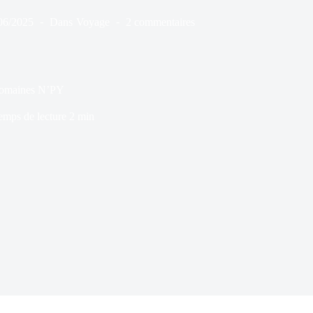
06/2025
Dans
Voyage
2 commentaires
 domaines N’PY
emps de lecture
2 min