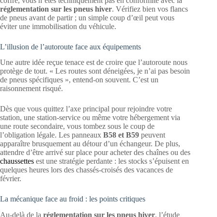
coffre, vous n’êtes techniquement pas en conformité avec la
réglementation sur les pneus hiver
. Vérifiez bien vos flancs
de pneus avant de partir ; un simple coup d’œil peut vous
éviter une immobilisation du véhicule.
L’illusion de l’autoroute face aux équipements
Une autre idée reçue tenace est de croire que l’autoroute nous
protège de tout. « Les routes sont déneigées, je n’ai pas besoin
de pneus spécifiques », entend-on souvent. C’est un
raisonnement risqué.
Dès que vous quittez l’axe principal pour rejoindre votre
station, une station-service ou même votre hébergement via
une route secondaire, vous tombez sous le coup de
l’obligation légale. Les panneaux
B58 et B59
peuvent
apparaître brusquement au détour d’un échangeur. De plus,
attendre d’être arrivé sur place pour acheter des chaînes ou des
chaussettes
est une stratégie perdante : les stocks s’épuisent en
quelques heures lors des chassés-croisés des vacances de
février.
La mécanique face au froid : les points critiques
Au-delà de la
réglementation sur les pneus hiver
, l’étude