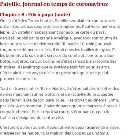
Patville, Journal en temps de coronavirus
Chapitre 8 : Fils à papa (suite)
Oui, à côté des Terres Hautes, Patville semblait être un furoncle
qu’on n’aurait pas soigné de très longtemps. Peut-être même une
lèpre. Un patelin n’apparaissant sur aucune carte du pays,
délaissé, oublié par la grande Amérique, avec tout son toutim de
lutte pour la vie et de démocratie. Tu parles ! Cushing pouvait
toujours se démener : le fric, il était dans les fouilles des gros. Et
les bonnets à la solde des services du comté étaient tous à leur
botte, aux gros, ça oui. Collins ne s’était jamais bien raconté des
histoires. Il savait trop que le système était fait pour les gros.
C’était ainsi. Il ne voyait d’ailleurs personne qui aurait pu lui
prouver le contraire.
Tout en traversant les Terres Hautes, il s’étonnait des toilettes des
dames marchant sur les trottoirs et de l’activité du lieu, captée
dans l’écran large de son pare-brise. Il se croyait au cinéma. Enfin,
pas loin. A un moment, il ralentit parce qu’une charrette à bras lui
coupa le chemin. Puis il reprit sa route, s’étonnant du peu de
trafic en s’éloignant du centre-ville.
C’est alors qu’en roulant, il aperçut entre deux façades de maison,
dressée sur les hauteurs, la maison des Cooper.
Le Château
,