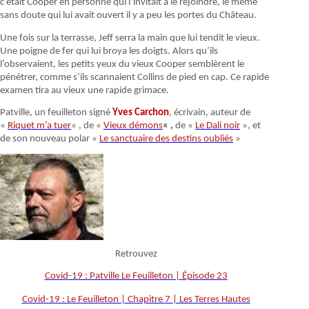
c’était Cooper en personne qui l’invitait à le rejoindre, le même
sans doute qui lui avait ouvert il y a peu les portes du Château.
Une fois sur la terrasse, Jeff serra la main que lui tendit le vieux.
Une poigne de fer qui lui broya les doigts. Alors qu’ils
l’observaient, les petits yeux du vieux Cooper semblèrent le
pénétrer, comme s’ils scannaient Collins de pied en cap. Ce rapide
examen tira au vieux une rapide grimace.
Patville, un feuilleton signé
Yves Carchon
, écrivain, auteur de
«
Riquet m’a tuer
« , de «
Vieux démons
« ,
de «
Le Dali noir
», et
de son nouveau polar «
Le sanctuaire des destins oubliés
»
Retrouvez
Covid-19 : Patville Le Feuilleton | Épisode 23
Covid-19 : Le Feuilleton | Chapitre 7 | Les Terres Hautes