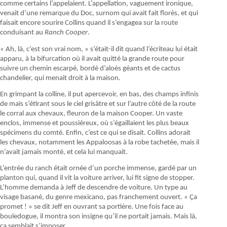
comme certains l’appelaient. L’appellation, vaguement ironique,
venait d’une remarque du Doc, surnom qui avait fait florès, et qui
faisait encore sourire Collins quand il s’engagea sur la route
conduisant au
Ranch Cooper
.
« Ah, là, c’est son vrai nom, » s’était-il dit quand l’écriteau lui était
apparu, à la bifurcation où il avait quitté la grande route pour
suivre un chemin escarpé, bordé d’aloès géants et de cactus
chandelier, qui menait droit à la maison.
En grimpant la colline, il put apercevoir, en bas, des champs infinis
de maïs s’étirant sous le ciel grisâtre et sur l’autre côté de la route
le corral aux chevaux, fleuron de la maison Cooper. Un vaste
enclos, immense et poussiéreux, où s’égaillaient les plus beaux
spécimens du comté. Enfin, c’est ce qui se disait. Collins adorait
les chevaux, notamment les Appaloosas à la robe tachetée, mais il
n’avait jamais monté, et cela lui manquait.
L’entrée du ranch était ornée d’un porche immense, gardé par un
planton qui, quand il vit la voiture arriver, lui fit signe de stopper.
L’homme demanda à Jeff de descendre de voiture. Un type au
visage basané, du genre mexicano, pas franchement ouvert. « Ça
promet ! » se dit Jeff en ouvrant sa portière. Une fois face au
bouledogue, il montra son insigne qu’il ne portait jamais. Mais là,
ça semblait s’imposer.