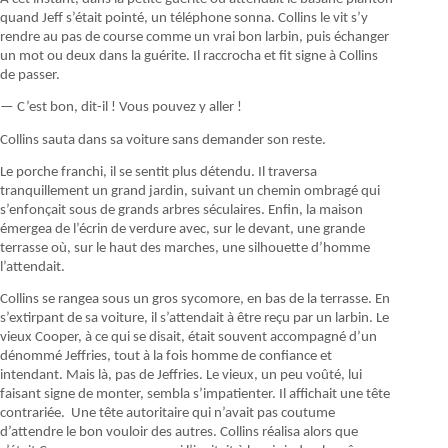
quand Jeff s’était pointé, un téléphone sonna. Collins le vit s’y
rendre au pas de course comme un vrai bon larbin, puis échanger
un mot ou deux dans la guérite. Il raccrocha et fit signe à Collins
de passer.
— C’est bon, dit-il ! Vous pouvez y aller !
Collins sauta dans sa voiture sans demander son reste.
Le porche franchi, il se sentit plus détendu. Il traversa
tranquillement un grand jardin, suivant un chemin ombragé qui
s’enfonçait sous de grands arbres séculaires. Enfin, la maison
émergea de l’écrin de verdure avec, sur le devant, une grande
terrasse où, sur le haut des marches, une silhouette d’homme
l’attendait.
Collins se rangea sous un gros sycomore, en bas de la terrasse. En
s’extirpant de sa voiture, il s’attendait à être reçu par un larbin. Le
vieux Cooper, à ce qui se disait, était souvent accompagné d’un
dénommé Jeffries, tout à la fois homme de confiance et
intendant. Mais là, pas de Jeffries. Le vieux, un peu voûté, lui
faisant signe de monter, sembla s’impatienter. Il affichait une tête
contrariée. Une tête autoritaire qui n’avait pas coutume
d’attendre le bon vouloir des autres. Collins réalisa alors que