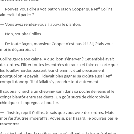
— Pouvez-vous dire à vot’patron Jason Cooper que Jeff Collins
aimerait lui parler ?
— Vous avez rendez-vous ? aboya le planton.
— Non, soupira Collins.
— De toute façon, monsieur Cooper n’est pas ici ! Si j’étais vous,
moi je déguerpirais !
Collins garda son calme. A quoi bon s’énerver ? Cet enfoiré avait
des ordres. Filtrer toutes les entrées du ranch et faire en sorte que
les fouille-merdes passent leur chemin, c’était précisément
pourquoi on le payait. Il devait bien gagner sa croûte aussi. Jeff
comprit donc qu’il lui fallait s’y prendre tout autrement.
Il soupira, chercha un chewing-gum dans sa poche de jeans et le
coinça bientôt entre ses dents. Un goût sucré de chlorophylle
chimique lui imprégna la bouche.
— J’insiste, reprit Collins. Je sais que vous avez des ordres. Mais
moi j’ai d’autres impératifs. Voyez si, par hasard, je pourrais pas le
rencontrer…
A cet instant, dans la petite guérite où attendait le basané planton