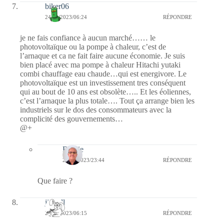
biker06
24/01/2023/06:24
RÉPONDRE
je ne fais confiance à aucun marché…… le
photovoltaïque ou la pompe à chaleur, c’est de
l’arnaque et ca ne fait faire aucune économie. Je suis
bien placé avec ma pompe à chaleur Hitachi yutaki
combi chauffage eau chaude…qui est energivore. Le
photovoltaïque est un investissement tres conséquent
qui au bout de 10 ans est obsolète….. Et les éoliennes,
c’est l’arnaque la plus totale…. Tout ça arrange bien les
industriels sur le dos des consommateurs avec la
complicité des gouvernements…
@+
Bernie
24/01/2023/23:44
RÉPONDRE
Que faire ?
jill bill
24/01/2023/06:15
RÉPONDRE