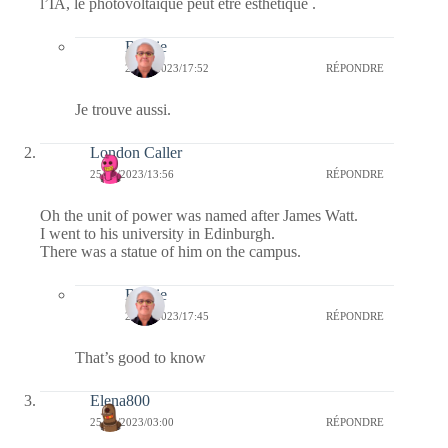
l’IA, le photovoltaïque peut être esthétique .
Bernie
26/01/2023/17:52
RÉPONDRE
Je trouve aussi.
London Caller
25/01/2023/13:56
RÉPONDRE
Oh the unit of power was named after James Watt.
I went to his university in Edinburgh.
There was a statue of him on the campus.
Bernie
25/01/2023/17:45
RÉPONDRE
That’s good to know
Elena800
25/01/2023/03:00
RÉPONDRE