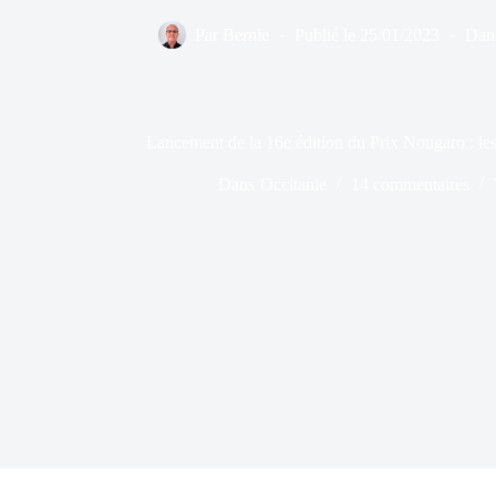
Par
Bernie
Publié le
25/01/2023
Dan
Lancement de la 16e édition du Prix Nougaro : les
Dans
Occitanie
14 commentaires