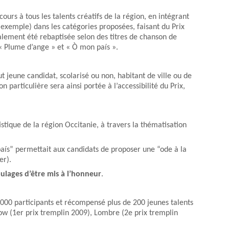
rs à tous les talents créatifs de la région, en intégrant
exemple) dans les catégories proposées, faisant du Prix
lement été rebaptisée selon des titres de chanson de
 « Plume d’ange » et « Ò mon país ».
t jeune candidat, scolarisé ou non, habitant de ville ou de
 particulière sera ainsi portée à l’accessibilité du Prix,
tique de la région Occitanie, à travers la thématisation
aís” permettait aux candidats de proposer une “ode à la
er).
oulages d’être mis à l’honneur
.
 000 participants et récompensé plus de 200 jeunes talents
row (1er prix tremplin 2009), Lombre (2e prix tremplin