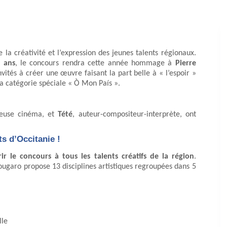
la créativité et l’expression des jeunes talents régionaux.
5 ans
, le concours rendra cette année hommage à
Pierre
vités à créer une œuvre faisant la part belle à « l’espoir »
s la catégorie spéciale « Ò Mon País ».
ueuse cinéma, et
Tété
, auteur-compositeur-interprète, ont
ts d’Occitanie !
ir le concours à tous les talents créatifs de la région
.
ougaro propose 13 disciplines artistiques regroupées dans 5
lle