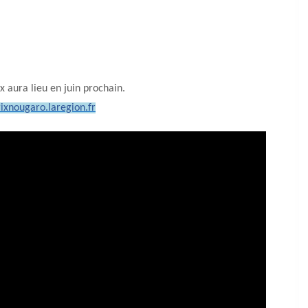
x aura lieu en juin prochain.
rixnougaro.laregion.fr