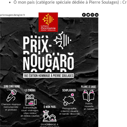
Ò mon país (catégorie spéciale dédiée à Pierre Soulages) : C