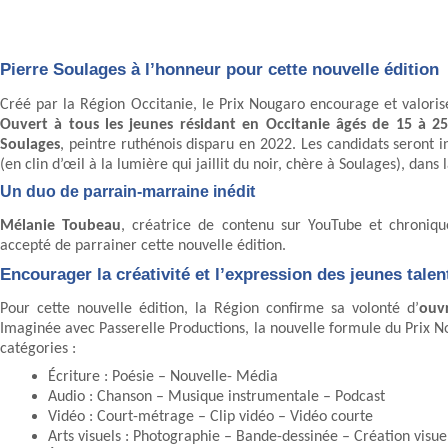
Pierre Soulages à l’honneur pour cette nouvelle édition
Créé par la Région Occitanie, le Prix Nougaro encourage et valorise 
Ouvert à tous les jeunes résidant en Occitanie âgés de 15 à 2
Soulages
, peintre ruthénois disparu en 2022. Les candidats seront in
(en clin d’œil à la lumière qui jaillit du noir, chère à Soulages), dan
Un duo de parrain-marraine inédit
Mélanie Toubeau
, créatrice de contenu sur YouTube et chroniq
accepté de parrainer cette nouvelle édition.
Encourager la créativité et l’expression des jeunes talen
Pour cette nouvelle édition, la Région confirme sa volonté d’
ouvr
Imaginée avec Passerelle Productions, la nouvelle formule du Prix N
catégories :
Écriture : Poésie – Nouvelle- Média
Audio : Chanson – Musique instrumentale – Podcast
Vidéo : Court-métrage – Clip vidéo – Vidéo courte
Arts visuels : Photographie – Bande-dessinée – Création visue