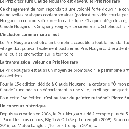
Le Prix d’écriture Claude Nougaro est devenu le Prix Nougaro
.
Ce changement de nom répondait à une volonté forte d’ouvrir le concou
de nouvelles pratiques contemporaines (podcast ou vidéo courte par 
Nougaro un concours d’expression artistique. Chaque catégorie a éga
Claude Nougaro : « Sing sing song », « Le cinéma », « Schplaouch »,
L’inclusion comme maître mot
Le Prix Nougaro doit être un tremplin accessible à tout le monde. Tou
village doit pouvoir facilement postuler au Prix Nougaro. Une attention
ainsi qu’à sa promotion sur le territoire.
La transmission, valeur du Prix Nougaro
Le Prix Nougaro est aussi un moyen de promouvoir le patrimoine artis
des éditions.
Pour la 15e édition, dédiée à Claude Nougaro, la catégorie “Ò mon p
Claude” (une ode à un département, à une ville, un village, un quarti
Pour cette 16e édition,
c’est au tour du peintre ruthénois Pierre S
Un concours historique
Depuis sa création en 2006, le Prix Nougaro a déjà compté plus de 5
! Parmi les plus connus, Bigflo & Oli (3e prix tremplin 2009), Scarec
2016) ou Mateo Langlois (1er prix tremplin 2016) …