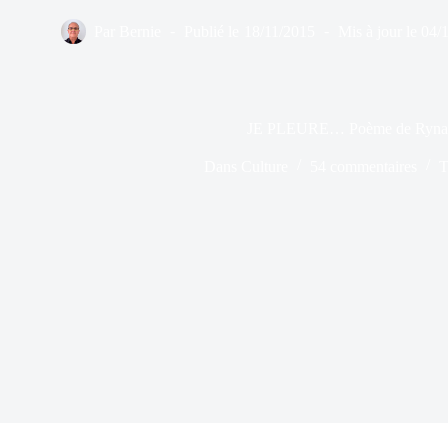
Par
Bernie
Publié le
18/11/2015
Mis à jour le
04/
JE PLEURE… Poème de Ryna
Dans
Culture
54 commentaires
T