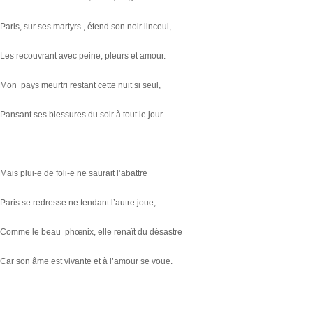
Paris, sur ses martyrs , étend son noir linceul,
Les recouvrant avec peine, pleurs et amour.
Mon pays meurtri restant cette nuit si seul,
Pansant ses blessures du soir à tout le jour.
Mais plui-e de foli-e ne saurait l’abattre
Paris se redresse ne tendant l’autre joue,
Comme le beau phœnix, elle renaît du désastre
Car son âme est vivante et à l’amour se voue.