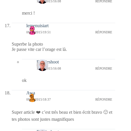
14/06/2015/16:08
RÉPONDRE
merci !
lemenuisiart
08/06/2015/19:51
RÉPONDRE
Superbe la photo
Je passe vite car l’orage est là.
Bernieshoot
14/06/2015/16:08
RÉPONDRE
ok
Awa
08/06/2015/18:37
RÉPONDRE
Super article ❤️ c’est trés beau et bien écrit bravo 🙂 et
tes photos sont justes magnifiques