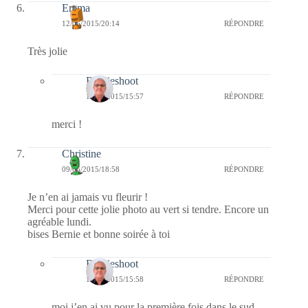
Emma
12/06/2015/20:14
RÉPONDRE
Très jolie
Bernieshoot
14/06/2015/15:57
RÉPONDRE
merci !
Christine
09/06/2015/18:58
RÉPONDRE
Je n’en ai jamais vu fleurir !
Merci pour cette jolie photo au vert si tendre. Encore un
agréable lundi.
bises Bernie et bonne soirée à toi
Bernieshoot
14/06/2015/15:58
RÉPONDRE
moi j’en ai vu pour la première fois dans le sud