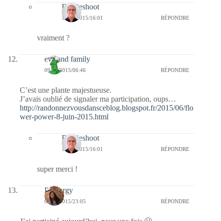
Bernieshoot
14/06/2015/16:01
RÉPONDRE
vraiment ?
eva and family
09/06/2015/06:46
RÉPONDRE
C’est une plante majestueuse.
J’avais oublié de signaler ma participation, oups…
http://randonnezvousdansceblog.blogspot.fr/2015/06/flo
wer-power-8-juin-2015.html
Bernieshoot
14/06/2015/16:01
RÉPONDRE
super merci !
Purenrgy
08/06/2015/23:05
RÉPONDRE