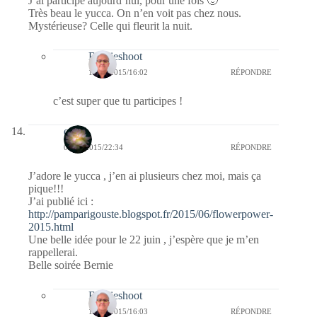
J’ai participé aujourd’hui, pour une fois 🙂
Très beau le yucca. On n’en voit pas chez nous.
Mystérieuse? Celle qui fleurit la nuit.
Bernieshoot
14/06/2015/16:02
RÉPONDRE
c’est super que tu participes !
erato
08/06/2015/22:34
RÉPONDRE
J’adore le yucca , j’en ai plusieurs chez moi, mais ça
pique!!!
J’ai publié ici :
http://pamparigouste.blogspot.fr/2015/06/flowerpower-
2015.html
Une belle idée pour le 22 juin , j’espère que je m’en
rappellerai.
Belle soirée Bernie
Bernieshoot
14/06/2015/16:03
RÉPONDRE