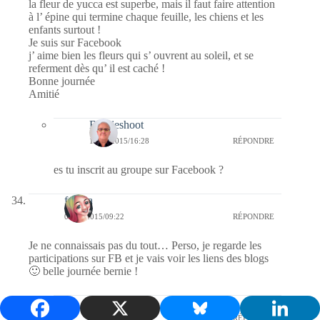
la fleur de yucca est superbe, mais il faut faire attention
à l’ épine qui termine chaque feuille, les chiens et les
enfants surtout !
Je suis sur Facebook
j’ aime bien les fleurs qui s’ ouvrent au soleil, et se
referment dès qu’ il est caché !
Bonne journée
Amitié
Bernieshoot
14/06/2015/16:28
RÉPONDRE
es tu inscrit au groupe sur Facebook ?
fedora
08/06/2015/09:22
RÉPONDRE
Je ne connaissais pas du tout… Perso, je regarde les
participations sur FB et je vais voir les liens des blogs
🙂 belle journée bernie !
Bernieshoot
14/06/2015/16:29
RÉPONDRE