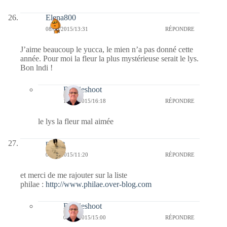
Elena800
08/06/2015/13:31
RÉPONDRE
J’aime beaucoup le yucca, le mien n’a pas donné cette
année. Pour moi la fleur la plus mystérieuse serait le lys.
Bon lndi !
Bernieshoot
14/06/2015/16:18
RÉPONDRE
le lys la fleur mal aimée
philae
08/06/2015/11:20
RÉPONDRE
et merci de me rajouter sur la liste
philae :
http://www.philae.over-blog.com
Bernieshoot
08/06/2015/15:00
RÉPONDRE