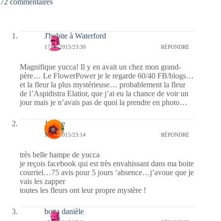
72 commentaires
J'habite à Waterford
17/06/2015/23:30
RÉPONDRE
Magnifique yucca! Il y en avait un chez mon grand-
père… Le FlowerPower je le regarde 60/40 FB/blogs…
et la fleur la plus mystérieuse… probablement la fleur
de l’Aspidistra Elatior, que j’ai eu la chance de voir un
jour mais je n’avais pas de quoi la prendre en photo…
Josette
15/06/2015/23:14
RÉPONDRE
très belle hampe de yucca
je reçois facebook qui est très envahissant dans ma boite
courriel…75 avis pour 5 jours ‘absence…j’avoue que je
vais les zapper
toutes les fleurs ont leur propre mystère !
botta danièle