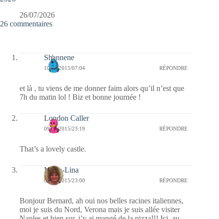
26/07/2026
26 commentaires
Shannene
10/06/2015/07:04
RÉPONDRE
et là , tu viens de me donner faim alors qu’il n’est que
7h du matin lol ! Biz et bonne journée !
London Caller
09/06/2015/23:19
RÉPONDRE
That’s a lovely castle.
Maria-Lina
09/06/2015/23:00
RÉPONDRE
Bonjour Bernard, ah oui nos belles racines italiennes,
moi je suis du Nord, Verona mais je suis allée visiter
Naples et bien sur, j’y ai mangé de la pizza!!! Ici, au