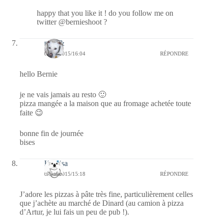
happy that you like it ! do you follow me on
twitter @bernieshoot ?
nays&
09/06/2015/16:04
RÉPONDRE
hello Bernie
je ne vais jamais au resto 🙂
pizza mangée a la maison que au fromage achetée toute
faite 😉
bonne fin de journée
bises
Koalisa
09/06/2015/15:18
RÉPONDRE
J’adore les pizzas à pâte très fine, particulièrement celles
que j’achète au marché de Dinard (au camion à pizza
d’Artur, je lui fais un peu de pub !).