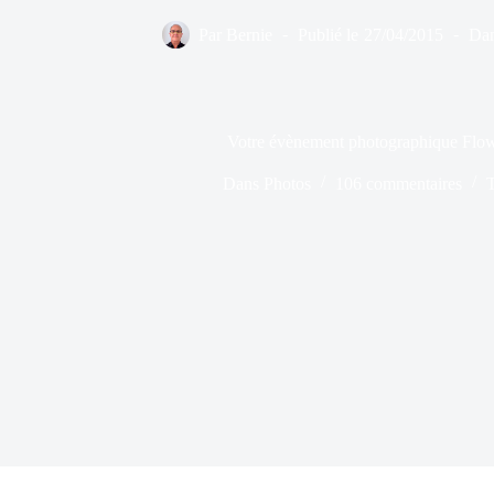
Par
Bernie
Publié le
27/04/2015
Da
Votre évènement photographique Flo
Dans
Photos
106 commentaires
T