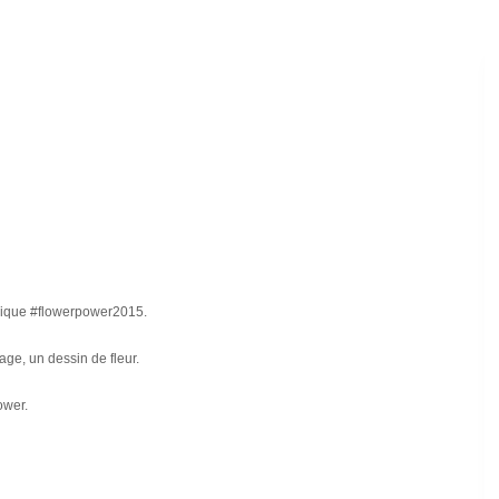
phique #flowerpower2015.
age, un dessin de fleur.
ower.