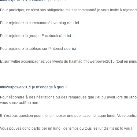
Pour participer, ce n’est pas obligatoire mais recommandé je vous invite à rejoindre 
Pour rejoindre la communauté overblog c'est
ici
Pour rejoindre le groupe Facebook c'est
ici
Pour rejoindre le tableau sur Pinterest c'est
ici
Et sur twitter accompagnez vos tweets du hashtag #flowerpower2015 (tout en minu
#flowerpower2015 je m’engage à quoi ?
Pour répondre à des hésitations ou des remarques que j’ai pu avoir lors du
lanc
vous serez actif ou non.
Il n’est pas question pour moi d’imposer une publication chaque lundi. Votre participa
Vous pouvez donc participer un lundi, de temps ou tous les lundis it’s up to you !