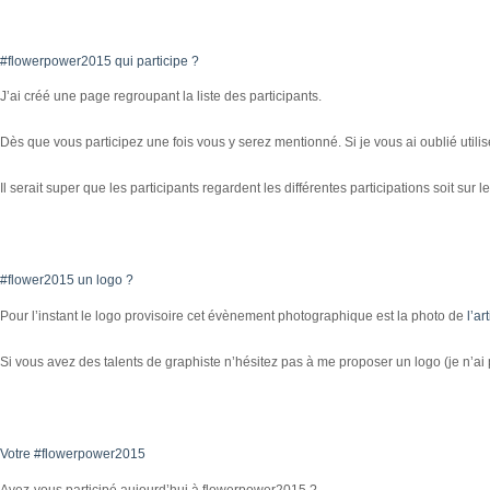
#flowerpower2015 qui participe ?
J’ai créé une page regroupant la liste des participants.
Dès que vous participez une fois vous y serez mentionné. Si je vous ai oublié util
Il serait super que les participants regardent les différentes participations soit sur les
#flower2015 un logo ?
Pour l’instant le logo provisoire cet évènement photographique est la photo de
l’a
Si vous avez des talents de graphiste n’hésitez pas à me proposer un logo (je n’ai 
Votre #flowerpower2015
Avez-vous participé aujourd’hui à flowerpower2015 ?