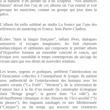
à la manière d’un peintre ou d’un sculpteur. “Nos absences
futures” devait être l’un de ces albums où l’on entend et voit
presque les musiciens, comme un groupe qui joue dans la
pièce.
L’album fut enfin sublimé au studio La Source par l’une des
références du mastering en France, Jean-Pierre Chalbos.
Écrites “dans la langue française”, mêlant rêves, dialogues
amoureux et voyages imaginaires, les huit chansons
mélancoliques et optimistes qui composent le premier album
d’Hyperrêve forment un ensemble concerté et concis, qui
évoque avec sensibilité le temps contemporain du saccage du
vivant ainsi que nos désirs de nouvelles relations.
Les textes, urgents et poétiques, préfèrent l’interlocution ou
l’énonciation collective à l’omniprésent Je lyrique. Ils parlent
avec authenticité de l’entrelacement des humains avec les
autres vivants (“La Forêt”, “Western”), de la réinvention de
l’amour face à la fin d’un monde (la catastrophe écologique
dans “Rouge gorge”, la guerre dans “La ville”), du
réchauffement climatique et des frissons de l’éco-anxiété (“Si
tu pleures”), des migrants naufragés en mer Méditerranée
(“Calypso”) ou du temps qui traverse nos existences