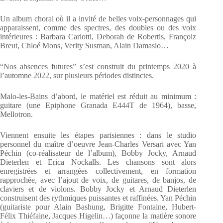
Un album choral où il a invité de belles voix-personnages qui
apparaissent, comme des spectres, des doubles ou des voix
intérieures : Barbara Carlotti, Deborah de Robertis, Françoiz
Breut, Chloé Mons, Verity Susman, Alain Damasio…
“Nos absences futures” s’est construit du printemps 2020 à
l’automne 2022, sur plusieurs périodes distinctes.
Malo-les-Bains d’abord, le matériel est réduit au minimum :
guitare (une Epiphone Granada E444T de 1964), basse,
Mellotron.
Viennent ensuite les étapes parisiennes : dans le studio
personnel du maître d’oeuvre Jean-Charles Versari avec Yan
Péchin (co-réalisateur de l’album), Bobby Jocky, Arnaud
Dieterlen et Erica Nockalls. Les chansons sont alors
enregistrées et arrangées collectivement, en formation
rapprochée, avec l’ajout de voix, de guitares, de banjos, de
claviers et de violons. Bobby Jocky et Arnaud Dieterlen
construisent des rythmiques puissantes et raffinées. Yan Péchin
(guitariste pour Alain Bashung, Brigitte Fontaine, Hubert-
Félix Thiéfaine, Jacques Higelin…) façonne la matière sonore