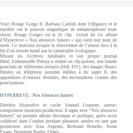
Voici Rouge Gorge ft. Barbara Carlotti dont l’élégance et le
mystère ont le pouvoir magnétique de métamorphoser toute
chose. Rouge Gorges est le 2e clip extrait du 1er album
d’Hyperreve « Nos absences futures » qui vient tout juste de
sortir. Ce morceau évoque la réinvention de l’amour face à la
fin d’un monde hanté par la catastrophe écologique.
Mixant les Archives familiales et son propre journal
filmé, Emmanuelle Pidoux a réalisé un clip-poème, une balade
ponctuée de différentes textures (Hi8, DV), des images floues,
filmées au téléphone portable mêlées à du super 8, des
apparitions d’oiseaux dessinés, des incrustations comme des
ponctuations.
HYPERREVE : Nos Absences futures
Derrière Hyperrêve se cache Samuel Lequette, auteur-
compositeur-musicien-producteur. Il signe avec “Nos absences
futures” un premier album électrique et poétique, après avoir
collaboré dans l’ombre pendant plusieurs années en tant que
producteur avec Asia Argento, Bertrand Bonello, Jessie
Evans, Benjamin Paulin, Orties…