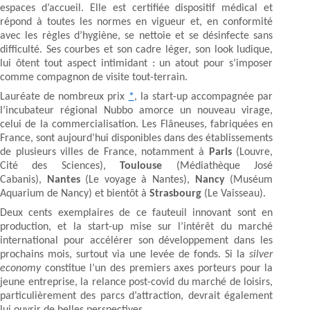
espaces d’accueil. Elle est certifiée dispositif médical et
répond à toutes les normes en vigueur et, en conformité
avec les règles d’hygiène, se nettoie et se désinfecte sans
difficulté. Ses courbes et son cadre léger, son look ludique,
lui ôtent tout aspect intimidant : un atout pour s’imposer
comme compagnon de visite tout-terrain.
Lauréate de nombreux prix
*
, la start-up accompagnée par
l’incubateur régional Nubbo amorce un nouveau virage,
celui de la commercialisation. Les Flâneuses, fabriquées en
France, sont aujourd’hui disponibles dans des établissements
de plusieurs villes de France, notamment à
Paris
(Louvre,
Cité des Sciences),
Toulouse
(Médiathèque José
Cabanis),
Nantes
(Le voyage à Nantes),
Nancy
(Muséum
Aquarium de Nancy) et bientôt à
Strasbourg
(Le Vaisseau).
Deux cents exemplaires de ce fauteuil innovant sont en
production, et la start-up mise sur l’intérêt du marché
international pour accélérer son développement dans les
prochains mois, surtout via une levée de fonds. Si la
silver
economy
constitue l’un des premiers axes porteurs pour la
jeune entreprise, la relance post-covid du marché de loisirs,
particulièrement des parcs d’attraction, devrait également
lui ouvrir de belles perspectives.