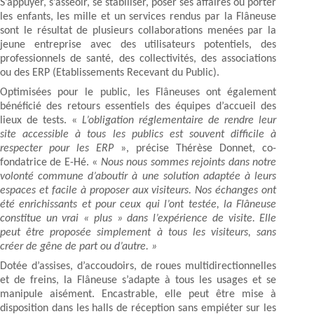
S’appuyer, s’asseoir, se stabiliser, poser ses affaires ou porter
les enfants, les mille et un services rendus par la Flâneuse
sont le résultat de plusieurs collaborations menées par la
jeune entreprise avec des utilisateurs potentiels, des
professionnels de santé, des collectivités, des associations
ou des ERP (Etablissements Recevant du Public).
Optimisées pour le public, les Flâneuses ont également
bénéficié des retours essentiels des équipes d’accueil des
lieux de tests. «
L’obligation réglementaire de rendre leur
site accessible à tous les publics est souvent difficile à
respecter pour les ERP
», précise Thérèse Donnet, co-
fondatrice de E-Hé. «
Nous nous sommes rejoints dans notre
volonté commune d’aboutir à une solution adaptée à leurs
espaces et facile à proposer aux visiteurs. Nos échanges ont
été enrichissants et pour ceux qui l’ont testée, la Flâneuse
constitue un vrai « plus » dans l’expérience de visite. Elle
peut être proposée simplement à tous les visiteurs, sans
créer de gêne de part ou d’autre. »
Dotée d’assises, d’accoudoirs, de roues multidirectionnelles
et de freins, la Flâneuse s’adapte à tous les usages et se
manipule aisément. Encastrable, elle peut être mise à
disposition dans les halls de réception sans empiéter sur les