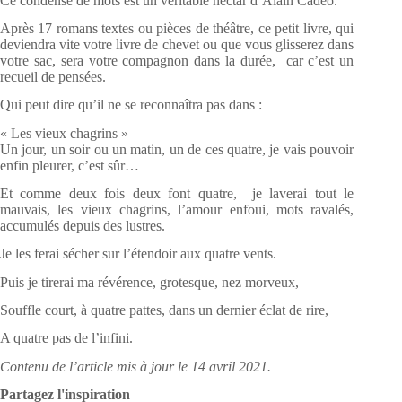
Ce condensé de mots est un véritable nectar d’Alain Cadéo.
Après 17 romans textes ou pièces de théâtre, ce petit livre, qui
deviendra vite votre livre de chevet ou que vous glisserez dans
votre sac, sera votre compagnon dans la durée, car c’est un
recueil de pensées.
Qui peut dire qu’il ne se reconnaîtra pas dans :
« Les vieux chagrins »
Un jour, un soir ou un matin, un de ces quatre, je vais pouvoir
enfin pleurer, c’est sûr…
Et comme deux fois deux font quatre, je laverai tout le
mauvais, les vieux chagrins, l’amour enfoui, mots ravalés,
accumulés depuis des lustres.
Je les ferai sécher sur l’étendoir aux quatre vents.
Puis je tirerai ma révérence, grotesque, nez morveux,
Souffle court, à quatre pattes, dans un dernier éclat de rire,
A quatre pas de l’infini.
Contenu de l’article mis à jour le 14 avril 2021.
Partagez l'inspiration