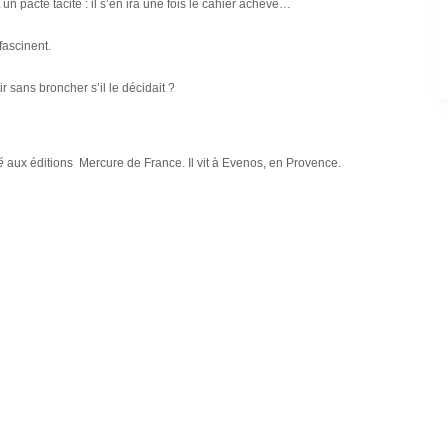
 un pacte tacite : il s’en ira une fois le cahier achevé…
 fascinent.
ir sans broncher s’il le décidait ?
é
aux éditions Mercure de France. Il vit à Evenos, en Provence.