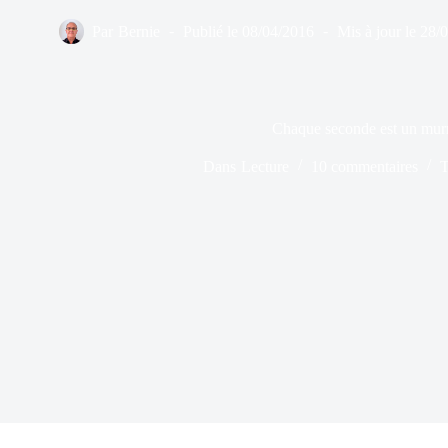
Par
Bernie
Publié le
08/04/2016
Mis à jour le
28/
Chaque seconde est un mu
Dans
Lecture
10 commentaires
T