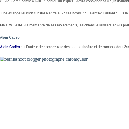
cuivre, Sarah confie à Iwill un cahier sur lequel il devra consigner sa vie, instaurant
Une étrange relation s’installe entre eux : ses hôtes inquiètent Iwill autant qu’ils le
Mais Iwill est-il vraiment libre de ses mouvements, les chiens le laisseraient-ils part
Alain Cadéo
Alain Cadéo
est l’auteur de nombreux textes pour le théâtre et de romans, dont
Zo