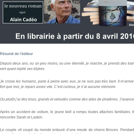
Résumé de l’éditeur
Depuis deux ans, ou un peu moins, ou une éternité, je marche, je prends des train
vert ayant replié ses élytres.
Je croise les humains, parle à peine avec eux, je ne suis pas très liant. Il m’arri
fort que moi, je repars assez vite. C’est curieux, je n’ai aucune mémoire.
Ou plutôt j’ai des trous, grands et veloutés comme des ailes de phalènes. J’avance e
Après un accident de voiture, le jeune Iwill a rompu toutes attaches familiales. 
rencontre Sarah et Laston.
Le couple vit coupé du monde entouré d’une meute de chiens féroces. Pendant