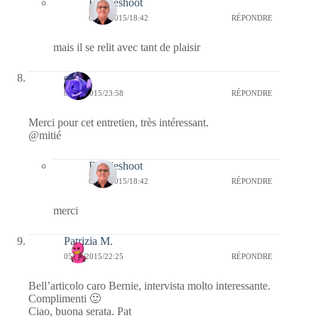
Bernieshoot
06/06/2015/18:42
RÉPONDRE
mais il se relit avec tant de plaisir
covix
05/06/2015/23:58
RÉPONDRE
Merci pour cet entretien, très intéressant.
@mitié
Bernieshoot
06/06/2015/18:42
RÉPONDRE
merci
Patrizia M.
05/06/2015/22:25
RÉPONDRE
Bell’articolo caro Bernie, intervista molto interessante.
Complimenti 🙂
Ciao, buona serata. Pat