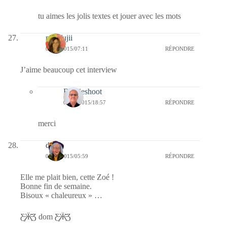
tu aimes les jolis textes et jouer avec les mots
missfujii
05/06/2015/07:11
RÉPONDRE
J’aime beaucoup cet interview
Bernieshoot
06/06/2015/18:57
RÉPONDRE
merci
dom
05/06/2015/05:59
RÉPONDRE
Elle me plait bien, cette Zoé !
Bonne fin de semaine.
Bisoux « chaleureux » …
Ƹ̵̡Ӝ̵̨̄Ʒ dom Ƹ̵̡Ӝ̵̨̄Ʒ