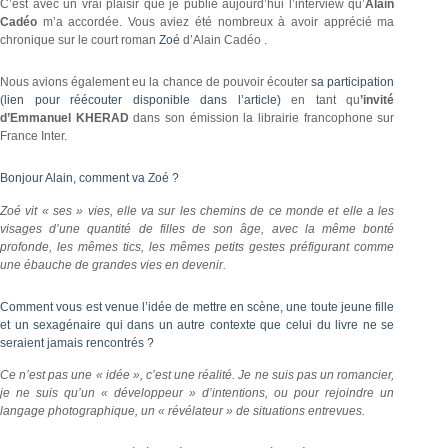
C’est avec un vrai plaisir que je publie aujourd’hui l’interview qu’
Alain
Cadéo
m’a accordée. Vous aviez été nombreux à avoir apprécié ma
chronique sur le court roman
Zoé
d’Alain Cadéo .
Nous avions également eu la chance de pouvoir écouter
sa participation
(lien pour réécouter disponible dans l’article)
en tant qu
’invité
d’Emmanuel KHERAD
dans son émission la librairie francophone sur
France Inter.
Bonjour Alain, comment va Zoé ?
Zoé vit « ses » vies, elle va sur les chemins de ce monde et elle a les
visages d’une quantité de filles de son âge, avec la même bonté
profonde, les mêmes tics, les mêmes petits gestes préfigurant comme
une ébauche de grandes vies en devenir.
Comment vous est venue l’idée de mettre en scène, une toute jeune fille
et un sexagénaire qui dans un autre contexte que celui du livre ne se
seraient jamais rencontrés ?
Ce n’est pas une « idée », c’est une réalité. Je ne suis pas un romancier,
je ne suis qu’un « développeur » d’intentions, ou pour rejoindre un
langage photographique, un « révélateur » de situations entrevues.