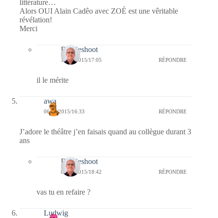
littérature…
Alors OUI Alain Cadêo avec ZOÉ est une vêritable
révélation!
Merci
Bernieshoot
14/06/2015/17:05
RÉPONDRE
il le mérite
awa
06/06/2015/16:33
RÉPONDRE
J’adore le théâtre j’en faisais quand au collègue durant 3
ans
Bernieshoot
06/06/2015/18:42
RÉPONDRE
vas tu en refaire ?
Ludwig