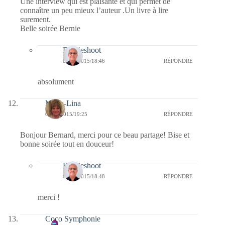
Une interview qui est plaisante et qui permet de
connaître un peu mieux l’auteur .Un livre à lire
surement.
Belle soirée Bernie
Bernieshoot
06/06/2015/18:46
RÉPONDRE
absolument
Maria-Lina
05/06/2015/19:25
RÉPONDRE
Bonjour Bernard, merci pour ce beau partage! Bise et
bonne soirée tout en douceur!
Bernieshoot
06/06/2015/18:48
RÉPONDRE
merci !
Coco Symphonie