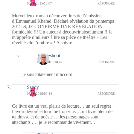
06/06/2015/10:07
RÉPONDRE
Merveilleux roman découvert lors de l’émission
d’Emmanuel Kherad. Déclaré révélation du printemps
2015 et, JE CONFIRME UNE RÉVÉLATION
formidable !!! Un auteur à découvrir absolument !! Je
m’apprête d’ailleurs à lire sa pièce de théâtre « Les
réveillés de l’ombre » ! A suivre…
Bernieshoot
06/06/2015/18:42
RÉPONDRE
je suis totalement d’accord
Sandy
06/06/2015/00:44
RÉPONDRE
Ce livre est un vrai plaisir de lecture… un seul regret
l’avoir dévoré et termine trop vite…. un livre plein de
tendresse et de poésie … les personnages sont
attachants …. je le recommande vivement…