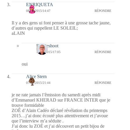
ENRIQUETA
08/06/2015/14:47
RÉPONDRE
Il y a des gens ui font penser à une grosse tache jaune,
d’autres qui rappellent LE SOLEIL;
aLAIN
Bernieshoot
14/06/2015/17:05
RÉPONDRE
oui
Alice Stern
07/06/2015/21:44
RÉPONDRE
je ne rate jamais l’êmission du samedi après midi
d’Emmanuel KHERAD sur FRANCE INTER que je
trouve formidable
ZOÊ d’Alain Cadéo déclaré révélation du printemps
2015…j’ai donc écouté plus attentivement et j’avoue
que l’interview m’a séduite .
J’ai donc lu ZOÉ et j’ai découvert un petit bijou de