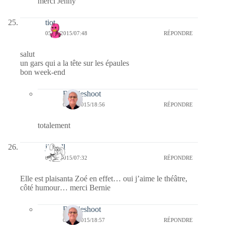
merci Jenny
tiot
05/06/2015/07:48
RÉPONDRE
salut
un gars qui a la tête sur les épaules
bon week-end
Bernieshoot
06/06/2015/18:56
RÉPONDRE
totalement
jill bill
05/06/2015/07:32
RÉPONDRE
Elle est plaisanta Zoé en effet… oui j’aime le théâtre,
côté humour… merci Bernie
Bernieshoot
06/06/2015/18:57
RÉPONDRE