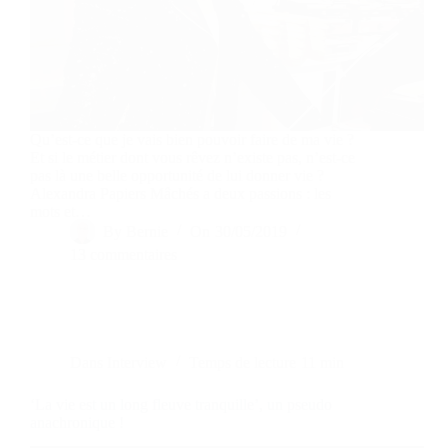
Qu’est-ce que je vais bien pouvoir faire de ma vie ?
Et si le métier dont vous rêvez n’existe pas, n’est-ce
pas là une belle opportunité de lui donner vie ?
Alexandra Papiers Mâchés a deux passions : les
mots et…
By
Bernie
On
30/05/2019
13 commentaires
Dans
Interview
Temps de lecture
11 min
‘La vie est un long fleuve tranquille’, un pseudo
anachronique !