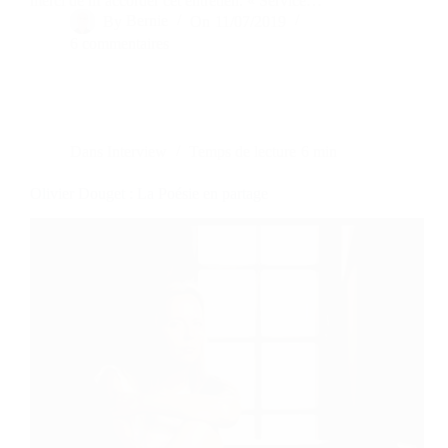
merci de m’accorder cet entretien. « Service…
By
Bernie
On
11/07/2019
6 commentaires
Dans
Interview
Temps de lecture
6 min
Olivier Douget : La Poésie en partage