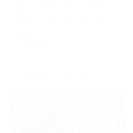
peuvent s’exprimer de nombreuses façons, Virginie
Vanos a reçu le témoignage poignant de Cindy
Vandermeulen sur les actes sexistes durant le suivi
obstétrical et gynécologique. Violences obstétricales
et gynécologiques Virginie Vanos : Bonjour Cindy,
tu avais…
By
Bernie
On
27/06/2019
8 commentaires
Dans
Interview
Temps de lecture
5 min
Une œuvre est une œuvre !