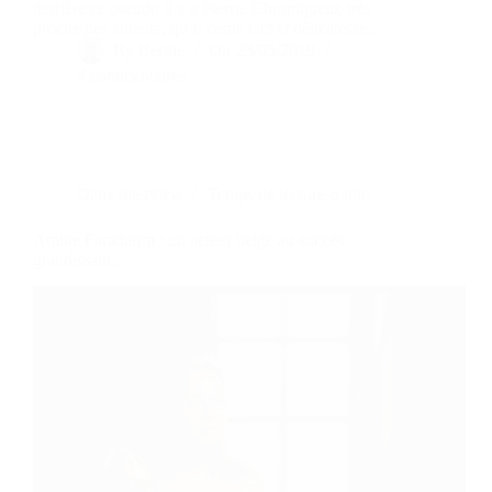
derrière ce pseudo il y a Pierre, Chroniqueur, très
proche des auteurs, qu’il cerne tact et délicatesse…
By
Bernie
On
23/05/2019
4 commentaires
Dans
Interview
Temps de lecture
6 min
Amine Faradarim : un acteur belge au succès
grandissant…