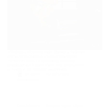
« Nothing is impossible » et « The sky is the limit »
sont les philosophies de vie qui accompagnent
Amine Faradarim, un acteur belge au succès
grandissant que Virginie Vanos nous fait découvrir
au travers d’une rencontre passionnante. …
By
Bernie
On
16/05/2019
2 commentaires
Dans
Interview
Temps de lecture
12 min