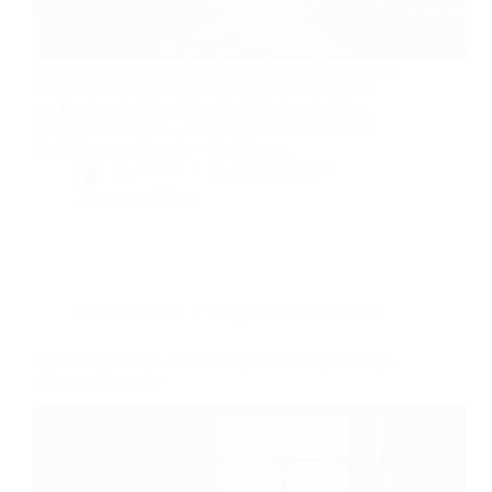
Il s’agissait pour moi d’expliquer à mon fils que nous
vivions avec certains principes qu’il ne retrouvera
pas forcément ailleurs et cela n’est ni mal ni bien,
c’est juste différent… Virginie Vanos a rencontré
Axel Ziwny, auteur de « Capitaine…
By
Bernie
On
13/06/2019
10 commentaires
Dans
Interview
Temps de lecture
14 min
Gilles La Carbona, un auteur qui adore la plume qui
glisse sur le papier