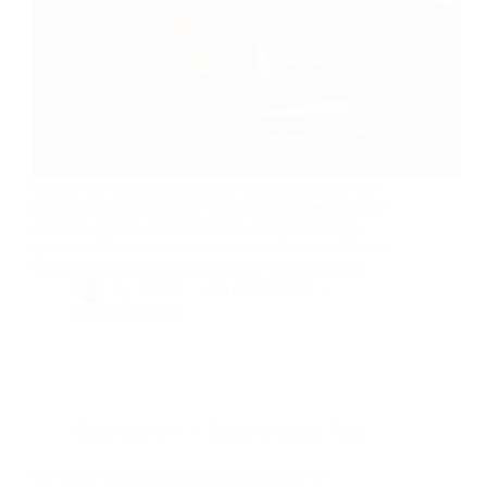
Découvrez les réflexions d’un poète passionné qui
nous dévoile sa vision de la poésie comme un art de
l’instant, un lien entre la nature et les sentiments
humains. Dans cette interview enrichissante, Olivier
Douget partage son parcours, ses inspirations, et…
By
Bernie
On
04/07/2019
8 commentaires
Dans
Interview
Temps de lecture
7 min
Qu’est-ce que les violences obstétricales et