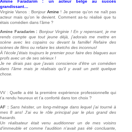
Amine Faradarim : un acteur belge au succès
grandissant…
Virginie Vanos : Bonjour
Amine
! Je pense qu’on ne naît pas
acteur mais qu’on le devient. Comment as-tu réalisé que tu
étais comédien dans l’âme ?
Amine Faradarim :
Bonjour Virginie ! En y repensant, je me
rends compte que tout jeune déjà, j'adorais me mettre en
scène avec les copains ou devant la famille! Refaire des
scènes de films ou refaire les sketchs des inconnus!
À l'école j'étais toujours le premier pour faire des blagues aux
profs avec un de ses sérieux !
Je ne dirais pas que j'avais conscience d'être un comédien
dans l'âme mais je réalisais qu'il y avait un petit quelque
chose.
VV : Quelle a été la première expérience professionnelle qui
t’a rendu heureux et t’a conforté dans ton choix ?
AF :
Sans hésiter, un long-métrage dans lequel j'ai tourné à
mes 8 ans! J'ai eu le rôle principal par le plus grand des
hasards.
Un réalisateur était venu auditionner un de mes voisins
d'immeuble et comme l'audition n'avait pas été concluante,