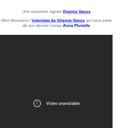
Une rencontre signée
Virginie Vanos
(Re) découvrez l’
interview de Virginie Vanos
qui nous parle
de son dernier roman
Anna Plurielle