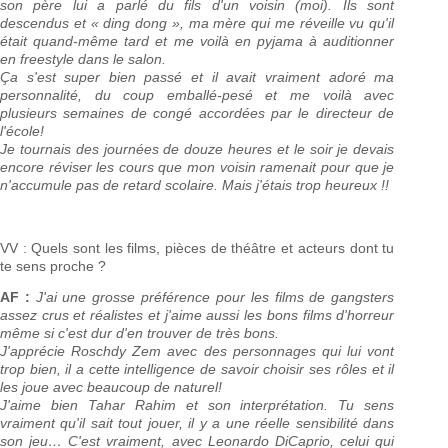
son père lui a parlé du fils d'un voisin (moi). Ils sont
descendus et « ding dong », ma mère qui me réveille vu qu'il
était quand-même tard et me voilà en pyjama à auditionner
en freestyle dans le salon.
Ça s'est super bien passé et il avait vraiment adoré ma
personnalité, du coup emballé-pesé et me voilà avec
plusieurs semaines de congé accordées par le directeur de
l'école!
Je tournais des journées de douze heures et le soir je devais
encore réviser les cours que mon voisin ramenait pour que je
n'accumule pas de retard scolaire. Mais j'étais trop heureux !!
VV : Quels sont les films, pièces de théâtre et acteurs dont tu
te sens proche ?
AF :
J'ai une grosse préférence pour les films de gangsters
assez crus et réalistes et j'aime aussi les bons films d'horreur
même si c'est dur d'en trouver de très bons.
J'apprécie Roschdy Zem avec des personnages qui lui vont
trop bien, il a cette intelligence de savoir choisir ses rôles et il
les joue avec beaucoup de naturel!
J'aime bien Tahar Rahim et son interprétation. Tu sens
vraiment qu'il sait tout jouer, il y a une réelle sensibilité dans
son jeu… C'est vraiment, avec Leonardo DiCaprio, celui qui