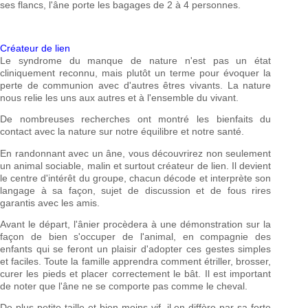
ses flancs, l'âne porte les bagages de 2 à 4 personnes.
Créateur de lien
Le syndrome du manque de nature n'est pas un état
cliniquement reconnu, mais plutôt un terme pour évoquer la
perte de communion avec d'autres êtres vivants. La nature
nous relie les uns aux autres et à l'ensemble du vivant.
De nombreuses recherches ont montré les bienfaits du
contact avec la nature sur notre équilibre et notre santé.
En randonnant avec un âne, vous découvrirez non seulement
un animal sociable, malin et surtout créateur de lien. Il devient
le centre d'intérêt du groupe, chacun décode et interprète son
langage à sa façon, sujet de discussion et de fous rires
garantis avec les amis.
Avant le départ, l'ânier procèdera à une démonstration sur la
façon de bien s'occuper de l'animal, en compagnie des
enfants qui se feront un plaisir d'adopter ces gestes simples
et faciles. Toute la famille apprendra comment étriller, brosser,
curer les pieds et placer correctement le bât. Il est important
de noter que l'âne ne se comporte pas comme le cheval.
De plus petite taille et bien moins vif, il en diffère par sa forte