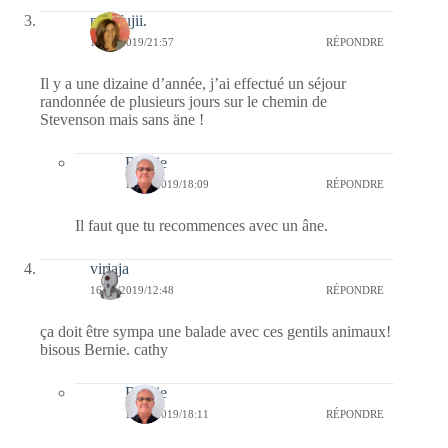
missfujii.
16/05/2019/21:57
RÉPONDRE
Il y a une dizaine d’année, j’ai effectué un séjour
randonnée de plusieurs jours sur le chemin de
Stevenson mais sans äne !
Bernie
17/05/2019/18:09
RÉPONDRE
Il faut que tu recommences avec un âne.
virjaja
16/05/2019/12:48
RÉPONDRE
ça doit être sympa une balade avec ces gentils animaux!
bisous Bernie. cathy
Bernie
17/05/2019/18:11
RÉPONDRE