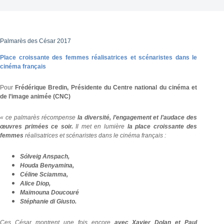
Palmarès des César 2017
Place croissante des femmes réalisatrices et scénaristes dans le
cinéma français
Pour
Frédérique Bredin, Présidente du Centre national du cinéma et
de l’image animée (CNC)
« ce palmarès
récompense
la diversité, l’engagement et l’audace des
œuvres primées ce soir.
Il met en lumière
la place croissante des
femmes
réalisatrices et scénaristes dans le cinéma français :
Sólveig Anspach,
Houda Benyamina,
Céline Sciamma,
Alice Diop,
Maïmouna Doucouré
Stéphanie di Giusto.
Ces César montrent une fois encore
avec Xavier Dolan et Paul