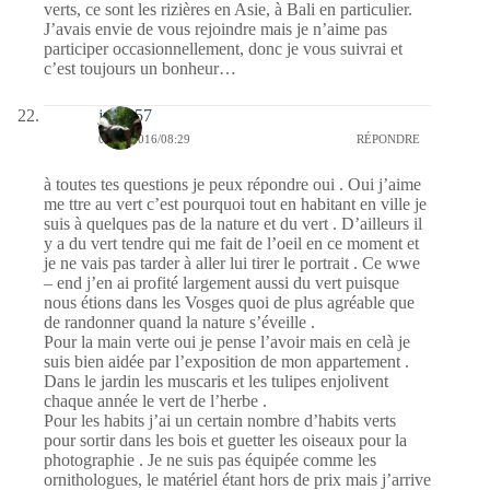
verts, ce sont les rizières en Asie, à Bali en particulier.
J’avais envie de vous rejoindre mais je n’aime pas
participer occasionnellement, donc je vous suivrai et
c’est toujours un bonheur…
jazzy57
04/04/2016/08:29
RÉPONDRE
à toutes tes questions je peux répondre oui . Oui j’aime
me ttre au vert c’est pourquoi tout en habitant en ville je
suis à quelques pas de la nature et du vert . D’ailleurs il
y a du vert tendre qui me fait de l’oeil en ce moment et
je ne vais pas tarder à aller lui tirer le portrait . Ce wwe
– end j’en ai profité largement aussi du vert puisque
nous étions dans les Vosges quoi de plus agréable que
de randonner quand la nature s’éveille .
Pour la main verte oui je pense l’avoir mais en celà je
suis bien aidée par l’exposition de mon appartement .
Dans le jardin les muscaris et les tulipes enjolivent
chaque année le vert de l’herbe .
Pour les habits j’ai un certain nombre d’habits verts
pour sortir dans les bois et guetter les oiseaux pour la
photographie . Je ne suis pas équipée comme les
ornithologues, le matériel étant hors de prix mais j’arrive