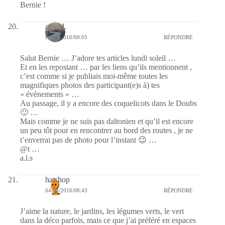
Bernie !
alain l.
04/04/2016/09:05
RÉPONDRE
Salut Bernie … J’adore tes articles lundi soleil …
Et en les repostant … par les liens qu’ils mentionnent ,
c’est comme si je publiais moi-même toutes les
magnifiques photos des participant(e)s à) tes
« évènements » …
Au passage, il y a encore des coquelicots dans le Doubs
🙂 …
Mais comme je ne suis pas daltonien et qu’il est encore
un peu tôt pour en rencontrer au bord des routes , je ne
t’enverrai pas de photo pour l’instant 😉 …
@t …
a.l.s
hatshop
04/04/2016/08:43
RÉPONDRE
J’aime la nature, le jardins, les légumes verts, le vert
dans la déco parfois, mais ce que j’ai préféré en espaces