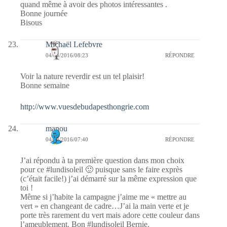
quand même à avoir des photos intéressantes .
Bonne journée
Bisous
Michaël Lefebvre
04/04/2016/08:23
RÉPONDRE
Voir la nature reverdir est un tel plaisir!
Bonne semaine
http://www.vuesdebudapesthongrie.com
manou
04/04/2016/07:40
RÉPONDRE
J’ai répondu à ta première question dans mon choix
pour ce #lundisoleil 🙂 puisque sans le faire exprès
(c’était facile!) j’ai démarré sur la même expression que
toi !
Même si j’habite la campagne j’aime me « mettre au
vert » en changeant de cadre…J’ai la main verte et je
porte très rarement du vert mais adore cette couleur dans
l’ameublement. Bon #lundisoleil Bernie.