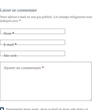
Laisser un commentaire
Votre adresse e-mail ne sera pas publiée.
Les champs obligatoires sont
indiqués avec
*
Nom
*
E-mail
*
Site web
Ajouter un commentaire
*
Enregistrer mon nom, mon e-mail et mon site dans ce