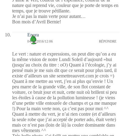
nature qui reprend vie, couleur que je porte de temps en
temps, que je trouve pétillante.
Je n’ai pas la main verte pour autant…
Bon mois d’Avril Bernie!
Enora
04/04/2016/12:06
RÉPONDRE
Le vert : nature et expressions, on peut dire qu’on a eu
la même vision de notre Lundi Soleil d’aujourd »hui
(jusqu’au choix du titre : oO) Quant à l’écologie, j’y ai
pensé mais je me suis dit que ce serait pour plus tard, il
existe d’ailleurs un site semettreauvert.com je crois =)
Quant à me mettre au vert, j’en ai plus qu’envie ! Un
peu marre de la grande ville, de son flot constant de
voiture, ce bruit jour et nuit, cette nuit où brillent si peu
les étoiles à cause de la pollution lumineuse ! (je viens
d’une petite ville entourée de champs et ça me manque
!) Pour la main verte non, ça c’est pas pour moi ^^
Quant à mettre du vert, je n’ai rien contre (et d’ailleurs
la seule robe que j’ai accepté de porter ado, était verte)
mais ce n’est pas (loin de là) la couler dominante dans
mes vêtements ^^
Très belle photo, j’ai failli en mettre une semblable en