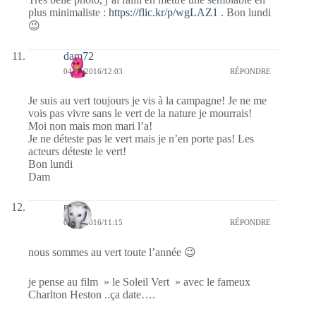
plus minimaliste :
https://flic.kr/p/wgLAZ1
. Bon lundi
😉
dam72
04/04/2016/12:03
RÉPONDRE
Je suis au vert toujours je vis à la campagne! Je ne me
vois pas vivre sans le vert de la nature je mourrais!
Moi non mais mon mari l’a!
Je ne déteste pas le vert mais je n’en porte pas! Les
acteurs déteste le vert!
Bon lundi
Dam
nays
04/04/2016/11:15
RÉPONDRE
nous sommes au vert toute l’année 😉
je pense au film » le Soleil Vert » avec le fameux
Charlton Heston ..ça date….