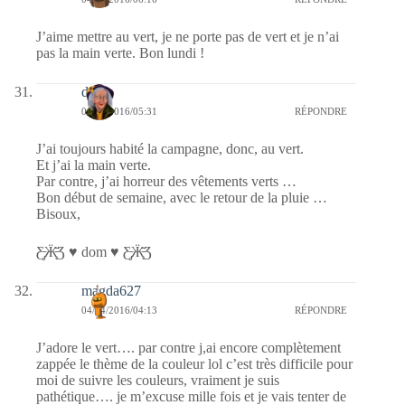
J’aime mettre au vert, je ne porte pas de vert et je n’ai
pas la main verte. Bon lundi !
dom
04/04/2016/05:31
RÉPONDRE
J’ai toujours habité la campagne, donc, au vert.
Et j’ai la main verte.
Par contre, j’ai horreur des vêtements verts …
Bon début de semaine, avec le retour de la pluie …
Bisoux,
Ƹ̵̡Ӝ̵̨̄Ʒ ♥ dom ♥ Ƹ̵̡Ӝ̵̨̄Ʒ
magda627
04/04/2016/04:13
RÉPONDRE
J’adore le vert…. par contre j,ai encore complètement
zappée le thème de la couleur lol c’est très difficile pour
moi de suivre les couleurs, vraiment je suis
pathétique…. je m’excuse mille fois et je vais tenter de