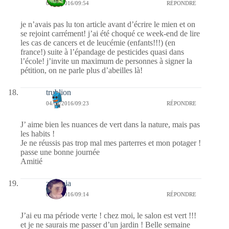
04/04/2016/09:54
RÉPONDRE
je n’avais pas lu ton article avant d’écrire le mien et on
se rejoint carrément! j’ai été choqué ce week-end de lire
les cas de cancers et de leucémie (enfants!!!) (en
france!) suite à l’épandage de pesticides quasi dans
l’école! j’invite un maximum de personnes à signer la
pétition, on ne parle plus d’abeilles là!
trublion
04/04/2016/09:23
RÉPONDRE
J’ aime bien les nuances de vert dans la nature, mais pas
les habits !
Je ne réussis pas trop mal mes parterres et mon potager !
passe une bonne journée
Amitié
zenopia
04/04/2016/09:14
RÉPONDRE
J’ai eu ma période verte ! chez moi, le salon est vert !!!
et je ne saurais me passer d’un jardin ! Belle semaine