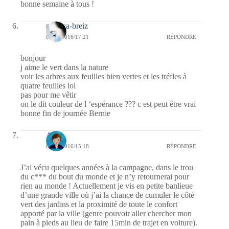
bonne semaine à tous !
monica-breiz
04/04/2016/17:21
RÉPONDRE
bonjour
j aime le vert dans la nature
voir les arbres aux feuilles bien vertes et les tréfles à
quatre feuilles lol
pas pour me vêtir
on le dit couleur de l ‘espérance ??? c est peut être vrai
bonne fin de journée Bernie
Ax-L
04/04/2016/15:18
RÉPONDRE
J’ai vécu quelques années à la campagne, dans le trou
du c*** du bout du monde et je n’y retournerai pour
rien au monde ! Actuellement je vis en petite banlieue
d’une grande ville où j’ai la chance de cumuler le côté
vert des jardins et la proximité de toute le confort
apporté par la ville (genre pouvoir aller chercher mon
pain à pieds au lieu de faire 15min de trajet en voiture).