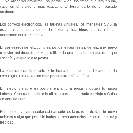
» No olvidarás enviarme una postal » es una frase, que hoy en día,
cayó en el olvido o más exactamente forma parte de un pasado
acabado.
Los correos electrónicos, les tarjetas virtuales, los mensajes SMS, la
escritura bajo procesador de textos y los blogs, parecen haber
anunciado el fin de la postal.
Enviar deseos de feliz cumpleaños, de felices fiestas, de feliz ano nuevo
o enviar palabras de un viaje utilizando una postal daba placer al que
escribía y al que leía la postal.
La relación con lo escrito y lo humano ha sido modificado por la
tecnología o más exactamente por la utilización de ésta.
En efecto, siempre es posible enviar una postal y quizás lo hagas
todavía. Creo que escribí mis últimas postales durante mi viaje a China
en abril de 2009.
El hecho de volver a editar este artículo, es la ocasión de dar de nuevo
nobleza a algo que permitió tantas correspondencias de amor, amistad y
felicidad.